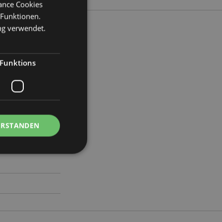
mance Cookies
 Funktionen.
ng verwendet.
ite 7cm Tiefe 7cm
Funktions
66
ERSTANDEN
Kontoverwaltung.