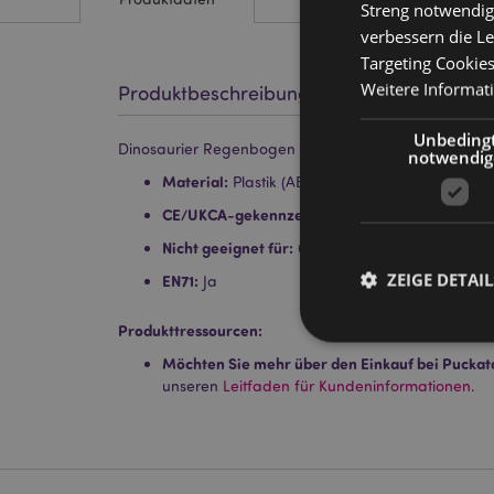
Streng notwendig
verbessern die Le
Targeting Cookie
Weitere Informat
Produktbeschreibung
Unbeding
Dinosaurier Regenbogen magische Spirale Spielzeug
notwendig
Material:
Plastik (ABS)
CE/UKCA-gekennzeichnet:
Ja
Nicht geeignet für:
0 - 3 Jahre
ZEIGE DETAIL
EN71:
Ja
Produkttressourcen:
Möchten Sie mehr über den Einkauf bei Puckat
unseren
Leitfaden für Kundeninformationen.
Streng-notwendige-C
Ohne unbedingt notwe
Name