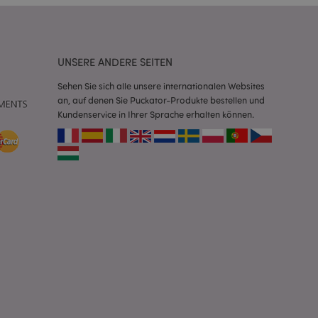
Script.com-Dienst
seinstellungen für
. Das Cookie-Banner
rdnungsgemäß
UNSERE ANDERE SEITEN
 um das
Sehen Sie sich alle unsere internationalen Websites
n im Browser zu
an, auf denen Sie Puckator-Produkte bestellen und
Seiten zu
Kundenservice in Ihrer Sprache erhalten können.
eneriert wird, die
ies ist eine
erwalten von
endet wird.
m eine zufällig
se, wie sie
e spezifisch sein.
e Beibehaltung des
zer zwischen den
andere
nutzer angezeigt
mmungsnachricht
gen. Die Nachricht
 nachdem sie dem
e Bereinigung des