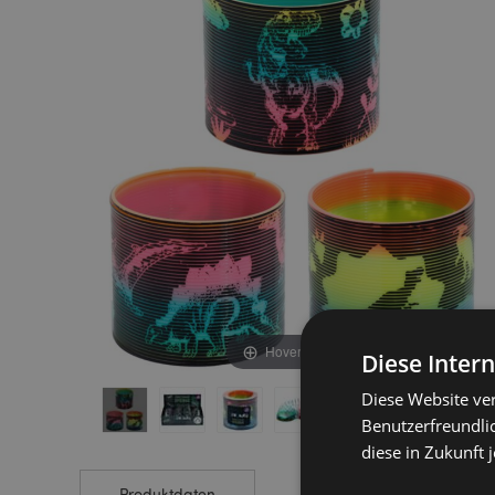
end
beginning
of
of
the
the
images
images
gallery
gallery
Hover to zoom
Diese Inter
Diese Website ve
Benutzerfreundlic
diese in Zukunft 
Produktdaten