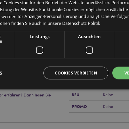
e Cookies sind für den Betrieb der Website unerlässlich. Perfor
istung der Website. Funktionale Cookies ermöglichen zusätzliche
s werden für Anzeigen-Personalisierung und analytische Verfolgu
ionen finden Sie auch in unsere
Datenschutz Politik
Produktattribute
Mehr
Abmessungen
Höhe 6cm Bre
t
Leistungs
Ausrichten
Information
e
EAN-Nummer
50550717824
Kartonmenge
72
Gewicht (kg)
0.061000
S
COOKIES VERBIETEN
V
IM SALE
Keine
NEU
or erfahren?
Keine
Dann lesen Sie
Unbedingt notwendige
Leistungs
Ausrichten
Funktions
PROMO
Keine
ookies ermöglichen Kernfunktionen der Website wie die Benutzeranmeldung und die 
ndige cookies kann die Website nicht richtig genutzt werden.
Provider
/
Ablauf
Beschreibung