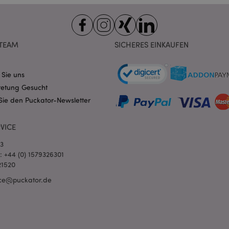
Domain
nt
1 Monat
Dieses Cookie wird vom Cookie-
CookieScript
verwendet, um die Einwilligung
.puckator.de
Besucher-Cookies zu speichern
von Cookie-Script.com muss o
TEAM
SICHERES EINKAUFEN
funktionieren.
-section-
1 Tag
Dieses Cookie wird verwendet,
Adobe Inc.
Zwischenspeichern von Inhalte
www.puckator.de
erleichtern und das Laden von 
 Sie uns
beschleunigen.
Datenschutzbestimmungen von Google
retung Gesucht
1 Tag 16
Cookie, das von Anwendungen g
PHP.net
Sie den Puckator-Newsletter
Stunden
auf der PHP-Sprache basieren. D
.www.puckator.de
allgemeine Kennung, die zum V
Benutzersitzungsvariablen verw
Normalerweise handelt es sich u
VICE
generierte Zahl. Die Art und Wei
verwendet wird, kann für die Sit
03
Ein gutes Beispiel ist jedoch di
Anmeldestatus für einen Benut
l: +44 (0) 1579326301
Seiten.
21520
1 Tag 16
Verfolgt Fehlermeldungen und 
Adobe Inc.
ce@puckator.de
Stunden
Benachrichtigungen, die dem Be
www.puckator.de
werden, z. B. die Cookie-Zusti
und verschiedene Fehlermeldun
wird aus dem Cookie gelöscht,
Käufer angezeigt wurde.
1 Tag
Der Wert dieses Cookies löst di
Adobe Inc.