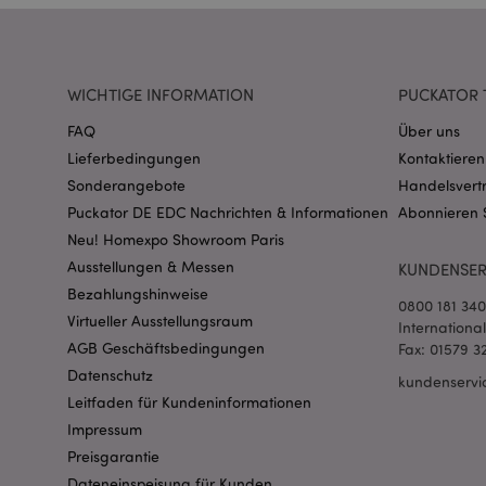
CookieScriptConse
WICHTIGE INFORMATION
PUCKATOR 
mage-cache-storage
FAQ
Über uns
invalidation
Lieferbedingungen
Kontaktieren
Sonderangebote
Handelsvert
PHPSESSID
Puckator DE EDC Nachrichten & Informationen
Abonnieren 
Neu! Homexpo Showroom Paris
Ausstellungen & Messen
KUNDENSER
Bezahlungshinweise
0800 181 34
Virtueller Ausstellungsraum
Internationa
AGB Geschäftsbedingungen
Fax: 01579 3
mage-messages
Datenschutz
kundenservi
Leitfaden für Kundeninformationen
Impressum
Preisgarantie
mage-cache-sessid
Dateneinspeisung für Kunden