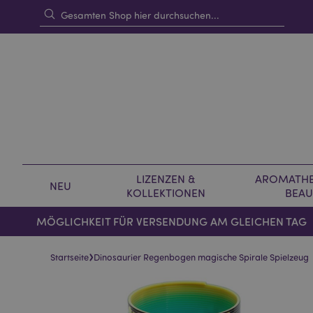
LIZENZEN &
AROMATHE
NEU
KOLLEKTIONEN
BEAU
MÖGLICHKEIT FÜR VERSENDUNG AM GLEICHEN TAG
›
Startseite
Dinosaurier Regenbogen magische Spirale Spielzeug
Skip
Skip
to
to
the
the