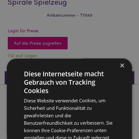
Spirale Spielzeug
Artikelnummer - TY849
Login für Preise
Auf die Preise zugreifen
132 auf Lager
×
Diese Internetseite macht
Produktdaten
Gebrauch von Tracking
Cookies
Produktbeschreibung
Diese Website verwendet Cookies, um
Sicherheit und Funktionalität zu
Einhorn Regenbogen magische Spirale Spielzeug
gewährleisten und die
Material:
Plastik (ABS)
Benutzerfreundlichkeit zu verbessern. Sie
können Ihre Cookie-Präferenzen unten
CE Kennzeichen:
Ja
einstellen und diese in Zukunft jederzeit