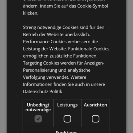
Nicht geeignet für:
0 - 3 Jahre
ändern, indem Sie auf das Cookie-Symbol
EN71:
Ja
klicken.
Produkttressourcen:
Streng notwendige Cookies sind für den
Möchten Sie mehr über den Einkauf bei Puckator
Betrieb der Website unerlässlich.
erfahren?
Dann lesen Sie unseren
Leitfaden für
Performance Cookies verbessern die
Kundeninformationen.
Leistung der Website. Funktionale Cookies
ermöglichen zusätzliche Funktionen.
Targeting Cookies werden für Anzeigen-
Produktattribute
Personalisierung und analytische
Mehr
Höhe 6.5cm Breite 7cm Tiefe 7cm
Verfolgung verwendet. Weitere
Information
5055071780486
Informationen finden Sie auch in unsere
192
Datenschutz Politik
0.070000
Keine
Unbedingt
Leistungs
Ausrichten
notwendige
Keine
Keine
Funktions