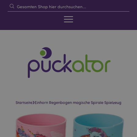
›
Startseite
Einhorn Regenbogen magische Spirale Spielzeug
Skip
Skip
to
to
the
the
end
beginning