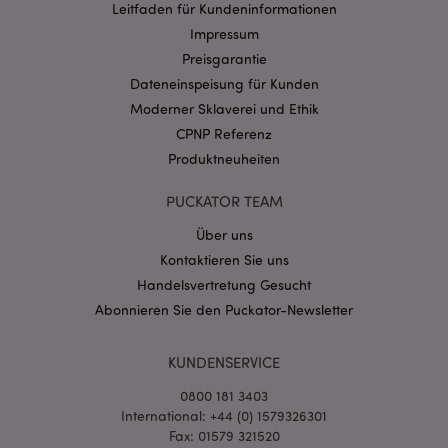
Provider
/
Leitfaden für Kundeninformationen
Name
Abl
Domain
Impressum
CookieScriptConsent
1 Mo
CookieScript
Preisgarantie
.puckator.de
Dateneinspeisung für Kunden
Moderner Sklaverei und Ethik
CPNP Referenz
Produktneuheiten
PUCKATOR TEAM
mage-cache-storage-section-
1 T
Adobe Inc.
invalidation
www.puckator.de
Über uns
Kontaktieren Sie uns
Handelsvertretung Gesucht
Datenschutzbestimmungen von Google
Abonnieren Sie den Puckator-Newsletter
PHPSESSID
1 Ta
PHP.net
Stun
.www.puckator.de
KUNDENSERVICE
0800 181 3403
International: +44 (0) 1579326301
Fax: 01579 321520