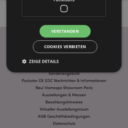
VERSTANDEN
COOKIES VERBIETEN
WICHTIGE INFORMATION
FAQ
ZEIGE DETAILS
Lieferbedingungen
Sonderangebote
Puckator DE EDC Nachrichten & Informationen
Unbedingt notwendige
Leistungs
Neu! Homexpo Showroom Paris
Ausrichten
Funktions
Ausstellungen & Messen
Bezahlungshinweise
Streng-notwendige-Cookies ermöglichen
Kernfunktionen der Website wie die
Virtueller Ausstellungsraum
Benutzeranmeldung und die Kontoverwaltung.
AGB Geschäftsbedingungen
Ohne unbedingt notwendige cookies kann die
Website nicht richtig genutzt werden.
Datenschutz