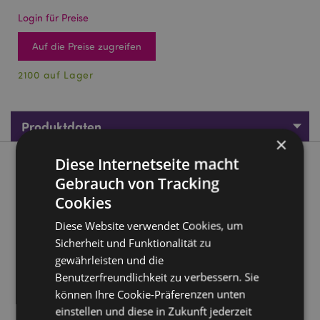
Login für Preise
Auf die Preise zugreifen
2100 auf Lager
Produktdaten
×
Diese Internetseite macht
Produktbeschreibung
Gebrauch von Tracking
Cookies
Dinosauria Jr Dino Seifenblasen
Diese Website verwendet Cookies, um
Material:
Plastik
Sicherheit und Funktionalität zu
CE Kennzeichen:
Ja
gewährleisten und die
Nicht geeignet für:
0 - 3 Jahre
Benutzerfreundlichkeit zu verbessern. Sie
EN71:
Ja
können Ihre Cookie-Präferenzen unten
einstellen und diese in Zukunft jederzeit
Volumen:
35ml