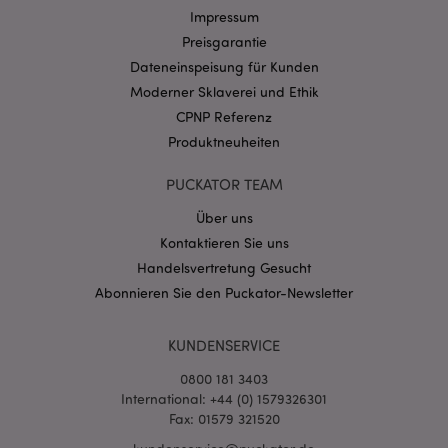
Name
Abl
Domain
Impressum
Preisgarantie
CookieScriptConsent
1 Mo
CookieScript
.puckator.de
Dateneinspeisung für Kunden
Moderner Sklaverei und Ethik
CPNP Referenz
Produktneuheiten
PUCKATOR TEAM
mage-cache-storage-section-
1 T
Adobe Inc.
invalidation
www.puckator.de
Über uns
Kontaktieren Sie uns
Handelsvertretung Gesucht
Datenschutzbestimmungen von Google
Abonnieren Sie den Puckator-Newsletter
PHPSESSID
1 Ta
PHP.net
Stun
.www.puckator.de
KUNDENSERVICE
0800 181 3403
International: +44 (0) 1579326301
Fax: 01579 321520