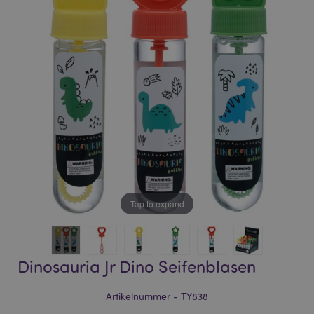
of
of
the
the
images
images
gallery
gallery
Tap to expand
Dinosauria Jr Dino Seifenblasen
Artikelnummer - TY838