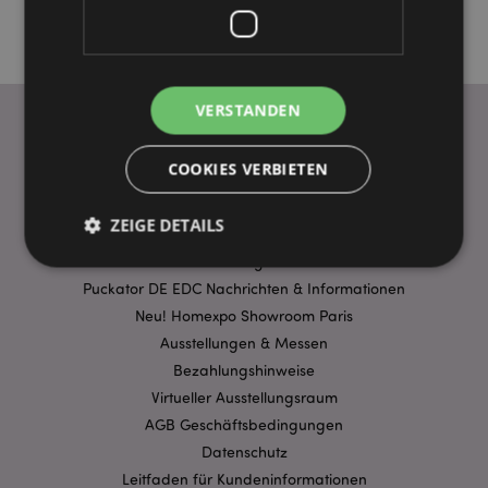
VERSTANDEN
COOKIES VERBIETEN
WICHTIGE INFORMATION
FAQ
ZEIGE DETAILS
Lieferbedingungen
Sonderangebote
Puckator DE EDC Nachrichten & Informationen
Unbedingt notwendige
Leistungs
Neu! Homexpo Showroom Paris
Ausstellungen & Messen
Ausrichten
Funktions
Bezahlungshinweise
Streng-notwendige-Cookies ermöglichen
Virtueller Ausstellungsraum
Kernfunktionen der Website wie die
Benutzeranmeldung und die Kontoverwaltung.
AGB Geschäftsbedingungen
Ohne unbedingt notwendige cookies kann die
Datenschutz
Website nicht richtig genutzt werden.
Leitfaden für Kundeninformationen
Provider
/