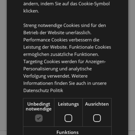
ändern, indem Sie auf das Cookie-Symbol
Produkttressourcen:
klicken.
Möchten Sie mehr über den Einkauf bei Puckator
Streng notwendige Cookies sind für den
erfahren?
Dann lesen Sie unseren
Leitfaden für
Kundeninformationen.
Betrieb der Website unerlässlich.
Performance Cookies verbessern die
Leistung der Website. Funktionale Cookies
Produktattribute
ermöglichen zusätzliche Funktionen.
Mehr
Höhe 12.5cm Breite 3.5cm Tiefe 2cm
Targeting Cookies werden für Anzeigen-
Information
Personalisierung und analytische
5055071776717
Verfolgung verwendet. Weitere
360
Informationen finden Sie auch in unsere
0.049000
Datenschutz Politik
Ja
Keine
Unbedingt
Leistungs
Ausrichten
notwendige
Keine
Dinosauria
Funktions