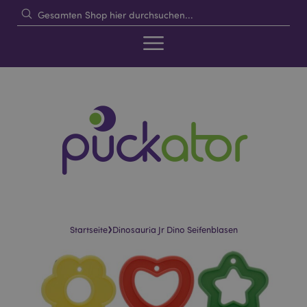
›
Startseite
Dinosauria Jr Dino Seifenblasen
Skip
Skip
to
to
the
the
end
beginning