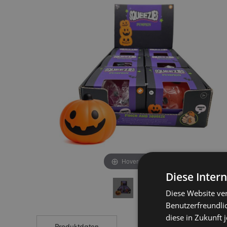
end
beginning
of
of
the
the
images
images
gallery
gallery
Hover to zoom
Diese Inter
Diese Website ve
Benutzerfreundlic
diese in Zukunft 
Produktdaten