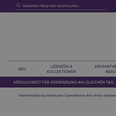
LIZENZEN &
AROMATHE
NEU
KOLLEKTIONEN
BEAU
MÖGLICHKEIT FÜR VERSENDUNG AM GLEICHEN TAG
›
Startseite
Spooky Malzzucker Quetschbares Anti-Stress-Spielze
Skip
Skip
to
to
the
the