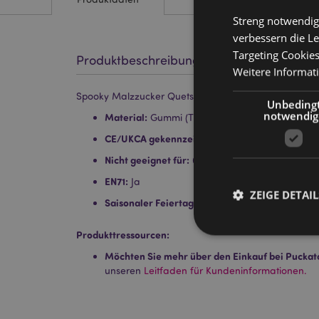
Streng notwendig
verbessern die Le
Targeting Cookie
Produktbeschreibung
Weitere Informat
Spooky Malzzucker Quetschbares Anti-Stress-Spielz
Unbeding
notwendig
Material:
Gummi (TPR) and Malzzucker
CE/UKCA gekennzeichnet:
Ja
Nicht geeignet für:
0 - 3 Jahre
EN71:
Ja
ZEIGE DETAIL
Saisonaler Feiertag/ festlicher Anlass:
Hallowe
Produkttressourcen:
Möchten Sie mehr über den Einkauf bei Puckat
unseren
Leitfaden für Kundeninformationen.
Streng-notwendige-C
Ohne unbedingt notwe