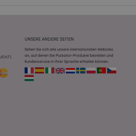
Script.com-Dienst
seinstellungen für
. Das Cookie-Banner
rdnungsgemäß
UNSERE ANDERE SEITEN
 um das
n im Browser zu
Sehen Sie sich alle unsere internationalen Websites
Seiten zu
an, auf denen Sie Puckator-Produkte bestellen und
Kundenservice in Ihrer Sprache erhalten können.
eneriert wird, die
ies ist eine
erwalten von
endet wird.
m eine zufällig
se, wie sie
e spezifisch sein.
e Beibehaltung des
zer zwischen den
andere
nutzer angezeigt
mmungsnachricht
gen. Die Nachricht
 nachdem sie dem