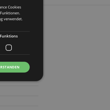
mance Cookies
 Funktionen.
ng verwendet.
eite 7.5cm Tiefe 7.5cm
Funktions
16
ERSTANDEN
Kontoverwaltung.