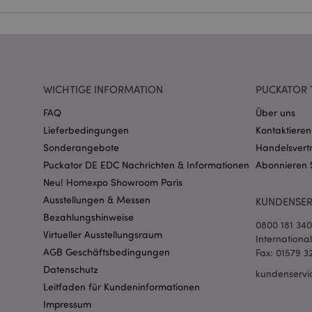
Name
CookieScriptConse
WICHTIGE INFORMATION
PUCKATOR 
mage-cache-storage
invalidation
FAQ
Über uns
Lieferbedingungen
Kontaktieren
PHPSESSID
Sonderangebote
Handelsvert
Puckator DE EDC Nachrichten & Informationen
Abonnieren 
Neu! Homexpo Showroom Paris
Ausstellungen & Messen
KUNDENSER
Bezahlungshinweise
0800 181 34
Virtueller Ausstellungsraum
Internationa
AGB Geschäftsbedingungen
Fax: 01579 3
mage-messages
Datenschutz
kundenservi
Leitfaden für Kundeninformationen
Impressum