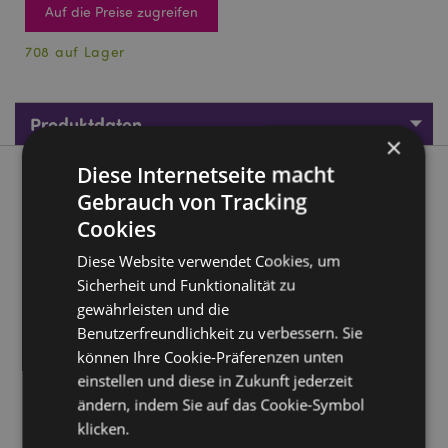
Auf die Preise zugreifen
708 auf Lager
Produktdaten
×
Diese Internetseite macht
Produktbeschreibung
Gebrauch von Tracking
Cookies
Game Over Wasserspiel
Diese Website verwendet Cookies, um
Material:
Kunststoff (TPR/PS)
Sicherheit und Funktionalität zu
CE/UKCA gekennzeichnet:
Ja
gewährleisten und die
Nicht geeignet für:
0 - 3 Jahre
Benutzerfreundlichkeit zu verbessern. Sie
EN71:
können Ihre Cookie-Präferenzen unten
Ja
einstellen und diese in Zukunft jederzeit
Produkttressourcen:
ändern, indem Sie auf das Cookie-Symbol
klicken.
Möchten Sie mehr über den Einkauf bei Puckator