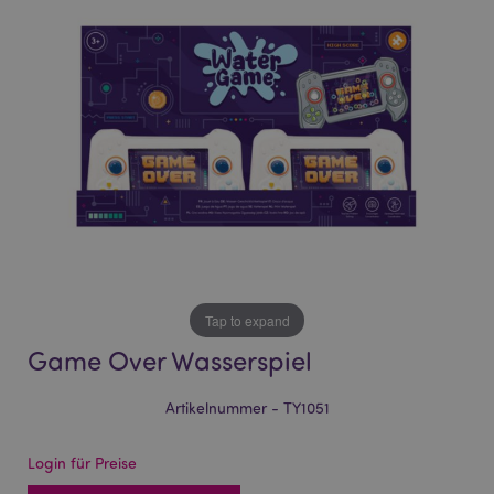
of
of
the
the
images
images
gallery
gallery
Tap to expand
Game Over Wasserspiel
Artikelnummer - TY1051
Login für Preise