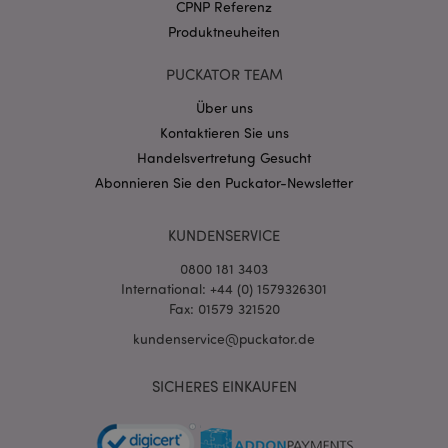
.puckator.de
CPNP Referenz
Produktneuheiten
PUCKATOR TEAM
Über uns
Kontaktieren Sie uns
mage-cache-storage-section-
1 T
Adobe Inc.
invalidation
Handelsvertretung Gesucht
www.puckator.de
Abonnieren Sie den Puckator-Newsletter
Datenschutzbestimmungen von Google
KUNDENSERVICE
PHPSESSID
1 Ta
PHP.net
0800 181 3403
Stun
.www.puckator.de
International: +44 (0) 1579326301
Fax: 01579 321520
kundenservice@puckator.de
SICHERES EINKAUFEN