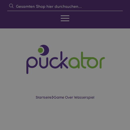
›
Startseite
Game Over Wasserspiel
Skip
Skip
to
to
the
the
end
beginning