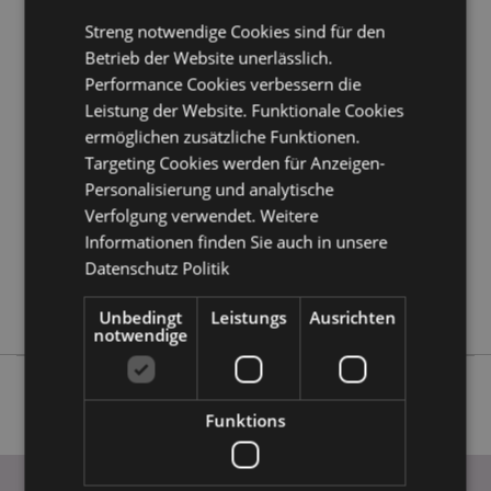
erfahren?
Dann lesen Sie unseren
Leitfaden für
Kundeninformationen.
Streng notwendige Cookies sind für den
Betrieb der Website unerlässlich.
Performance Cookies verbessern die
Produktattribute
Leistung der Website. Funktionale Cookies
Mehr
Höhe 11.5cm Breite 18cm Tiefe 3.5cm
ermöglichen zusätzliche Funktionen.
Information
5055071513879
Targeting Cookies werden für Anzeigen-
144
Personalisierung und analytische
Verfolgung verwendet. Weitere
0.129000
Informationen finden Sie auch in unsere
Keine
Datenschutz Politik
Ja
Keine
Unbedingt
Leistungs
Ausrichten
notwendige
Funktions