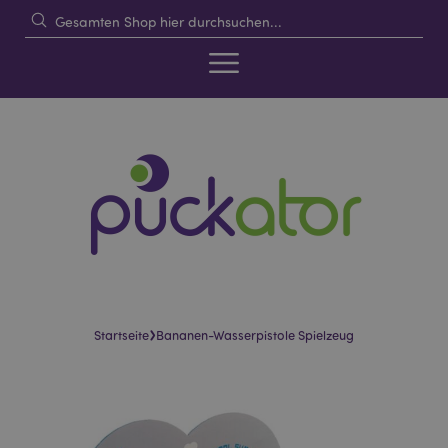
›
Startseite
Bananen-Wasserpistole Spielzeug
Skip
Skip
to
to
the
the
end
beginning