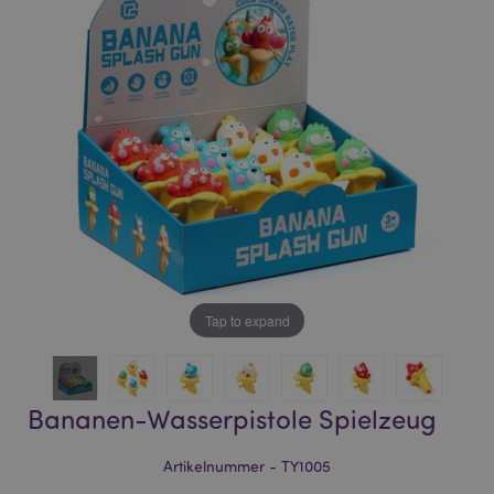
of
of
the
the
images
images
gallery
gallery
Tap to expand
Bananen-Wasserpistole Spielzeug
Artikelnummer - TY1005