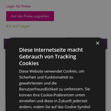
Login für Preise
Auf die Preise zugreifen
612 auf Lager
×
Produktdaten
Diese Internetseite macht
Gebrauch von Tracking
Produktbeschreibung
Cookies
Diese Website verwendet Cookies, um
Bananen-Wasserpistole Spielzeug
Sicherheit und Funktionalität zu
Material:
Kunststoff (ABS)
gewährleisten und die
CE/UKCA gekennzeichnet:
Ja
Benutzerfreundlichkeit zu verbessern. Sie
Nicht geeignet für:
0 - 3 Jahre
können Ihre Cookie-Präferenzen unten
einstellen und diese in Zukunft jederzeit
EN71:
Ja
ändern, indem Sie auf das Cookie-Symbol