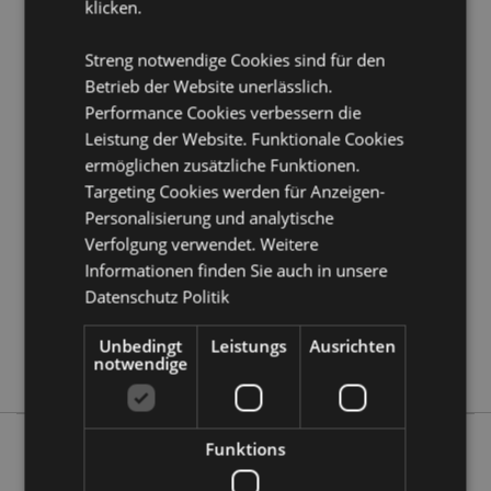
Produkttressourcen:
klicken.
Möchten Sie mehr über den Einkauf bei Puckator
Streng notwendige Cookies sind für den
erfahren?
Dann lesen Sie unseren
Leitfaden für
Kundeninformationen.
Betrieb der Website unerlässlich.
Performance Cookies verbessern die
Leistung der Website. Funktionale Cookies
Produktattribute
ermöglichen zusätzliche Funktionen.
Mehr
Höhe 13.5cm Breite 8cm Tiefe 8.5cm
Targeting Cookies werden für Anzeigen-
Information
5055071507601
Personalisierung und analytische
Verfolgung verwendet. Weitere
144
Informationen finden Sie auch in unsere
0.096000
Datenschutz Politik
Ja
Keine
Unbedingt
Leistungs
Ausrichten
notwendige
Keine
Funktions