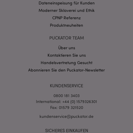
Dateneinspeisung für Kunden
CookieScriptConsent
1 Mo
CookieScript
.puckator.de
Moderner Sklaverei und Ethik
CPNP Referenz
Produktneuheiten
PUCKATOR TEAM
Über uns
mage-cache-storage-section-
1 T
Adobe Inc.
invalidation
www.puckator.de
Kontaktieren Sie uns
Handelsvertretung Gesucht
Abonnieren Sie den Puckator-Newsletter
Datenschutzbestimmungen von Google
PHPSESSID
1 Ta
PHP.net
KUNDENSERVICE
Stun
.www.puckator.de
0800 181 3403
International: +44 (0) 1579326301
Fax: 01579 321520
kundenservice@puckator.de
SICHERES EINKAUFEN