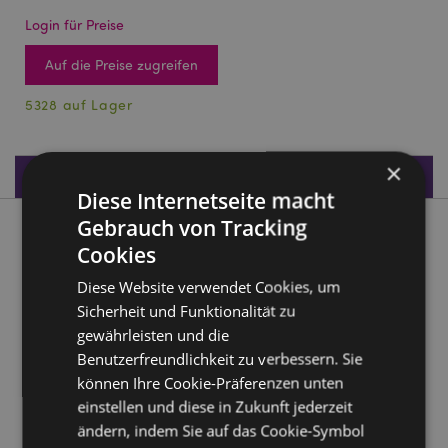
Login für Preise
Auf die Preise zugreifen
5328 auf Lager
×
Produktdaten
Diese Internetseite macht
Gebrauch von Tracking
Produktbeschreibung
Cookies
Diese Website verwendet Cookies, um
Einhorn Wasserspiel
Sicherheit und Funktionalität zu
Material:
Kunststoff (TPR/PS)
gewährleisten und die
CE/UKCA gekennzeichnet:
Ja
Benutzerfreundlichkeit zu verbessern. Sie
Nicht geeignet für:
0 - 3 Jahre
können Ihre Cookie-Präferenzen unten
einstellen und diese in Zukunft jederzeit
EN71:
Ja
ändern, indem Sie auf das Cookie-Symbol