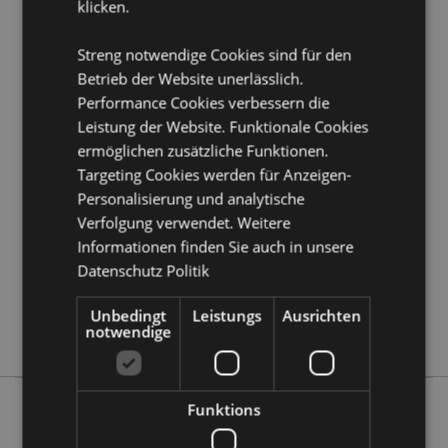
Produkttressourcen:
klicken.
Möchten Sie mehr über den Einkauf bei Puckator
Streng notwendige Cookies sind für den
erfahren?
Dann lesen Sie unseren
Leitfaden für
Kundeninformationen.
Betrieb der Website unerlässlich.
Performance Cookies verbessern die
Leistung der Website. Funktionale Cookies
Produktattribute
ermöglichen zusätzliche Funktionen.
Mehr
Höhe 2cm Breite 10cm Tiefe 12cm
Targeting Cookies werden für Anzeigen-
Information
5055071507588
Personalisierung und analytische
Verfolgung verwendet. Weitere
144
Informationen finden Sie auch in unsere
0.101000
Datenschutz Politik
Keine
Keine
Unbedingt
Leistungs
Ausrichten
notwendige
Keine
Funktions