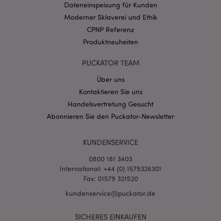
Dateneinspeisung für Kunden
CookieScriptConsent
1 Mo
CookieScript
.puckator.de
Moderner Sklaverei und Ethik
CPNP Referenz
Produktneuheiten
PUCKATOR TEAM
Über uns
mage-cache-storage-section-
1 T
Adobe Inc.
invalidation
www.puckator.de
Kontaktieren Sie uns
Handelsvertretung Gesucht
Abonnieren Sie den Puckator-Newsletter
Datenschutzbestimmungen von Google
PHPSESSID
1 Ta
PHP.net
KUNDENSERVICE
Stun
.www.puckator.de
0800 181 3403
International: +44 (0) 1579326301
Fax: 01579 321520
kundenservice@puckator.de
SICHERES EINKAUFEN