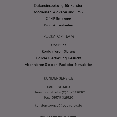
CookieScriptConsent
1 Mo
Dateneinspeisung für Kunden
CookieScript
.puckator.de
Moderner Sklaverei und Ethik
CPNP Referenz
Produktneuheiten
PUCKATOR TEAM
Über uns
mage-cache-storage-section-
1 T
Adobe Inc.
invalidation
www.puckator.de
Kontaktieren Sie uns
Handelsvertretung Gesucht
Abonnieren Sie den Puckator-Newsletter
Datenschutzbestimmungen von Google
PHPSESSID
1 Ta
PHP.net
KUNDENSERVICE
Stun
.www.puckator.de
0800 181 3403
International: +44 (0) 1579326301
Fax: 01579 321520
kundenservice@puckator.de