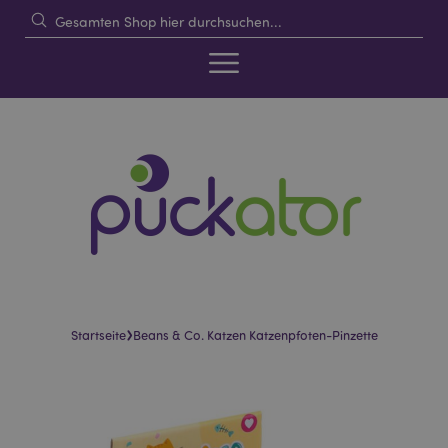
›
Startseite
Beans & Co. Katzen Katzenpfoten-Pinzette
Skip
Skip
to
to
the
the
end
beginning