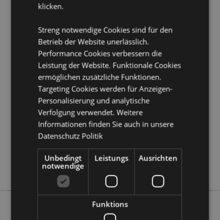
klicken.
Möchten Sie mehr über den Einkauf bei Puckator
erfahren?
Dann lesen Sie unseren
Leitfaden für
Kundeninformationen.
Streng notwendige Cookies sind für den
Betrieb der Website unerlässlich.
Performance Cookies verbessern die
Produktattribute
Leistung der Website. Funktionale Cookies
Mehr
Höhe 9cm Breite 1.5cm Tiefe 0.5cm
ermöglichen zusätzliche Funktionen.
Information
Targeting Cookies werden für Anzeigen-
5055071514470
Personalisierung und analytische
240
Verfolgung verwendet. Weitere
0.016000
Informationen finden Sie auch in unsere
Keine
Datenschutz Politik
Keine
Keine
Unbedingt
Leistungs
Ausrichten
notwendige
Beans & Co Cats
Funktions