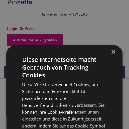
Pinzette
Artikelnummer - TWEE60
Login für Preise
Auf die Preise zugreifen
×
2328 auf Lager
Diese Internetseite macht
Gebrauch von Tracking
Produktdaten
Cookies
Diese Website verwendet Cookies, um
Produktbeschreibung
Sicherheit und Funktionalität zu
gewährleisten und die
Beans & Co. Katzen Katzenpfoten-Pinzette
Benutzerfreundlichkeit zu verbessern. Sie
können Ihre Cookie-Präferenzen unten
Material:
Metall (Edelstahl 430)
einstellen und diese in Zukunft jederzeit
ändern, indem Sie auf das Cookie-Symbol
Produkttressourcen: