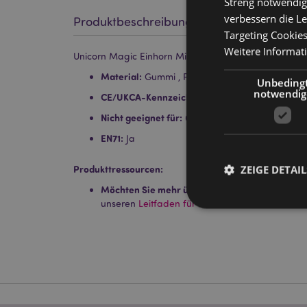
Streng notwendig
verbessern die Le
Produktbeschreibung
Targeting Cookie
Weitere Informat
Unicorn Magic Einhorn Mini Radiergummis im Behält
Material:
Gummi , Polystyrene (Behälter)
Unbeding
notwendig
CE/UKCA-Kennzeichnung:
Ja
Nicht geeignet für:
0 - 3 Jahren
EN71:
Ja
ZEIGE DETAIL
Produkttressourcen:
Möchten Sie mehr über den Einkauf bei Puckat
unseren
Leitfaden für Kundeninformationen.
Streng-notwendige-C
Ohne unbedingt notwe
Name