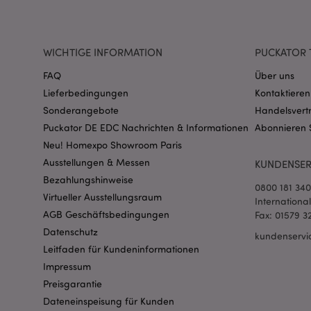
CookieScriptConse
WICHTIGE INFORMATION
PUCKATOR 
FAQ
Über uns
mage-cache-storage
invalidation
Lieferbedingungen
Kontaktieren
Sonderangebote
Handelsvert
PHPSESSID
Puckator DE EDC Nachrichten & Informationen
Abonnieren 
Neu! Homexpo Showroom Paris
Ausstellungen & Messen
KUNDENSER
Bezahlungshinweise
0800 181 34
Virtueller Ausstellungsraum
Internationa
AGB Geschäftsbedingungen
Fax: 01579 3
Datenschutz
mage-messages
kundenservi
Leitfaden für Kundeninformationen
Impressum
Preisgarantie
Dateneinspeisung für Kunden
mage-cache-sessid