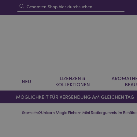
LIZENZEN &
AROMATHE
NEU
KOLLEKTIONEN
BEAU
MÖGLICHKEIT FÜR VERSENDUNG AM GLEICHEN TAG
›
Startseite
Unicorn Magic Einhorn Mini Radiergummis im Behälte
Skip
Skip
to
to
the
the