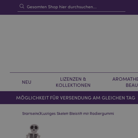
LIZENZEN &
AROMATHE
NEU
KOLLEKTIONEN
BEAU
MÖGLICHKEIT FÜR VERSENDUNG AM GLEICHEN TAG
›
Startseite
Lustiges Skelett Bleistift mit Radiergummi
Skip
Skip
to
to
the
the