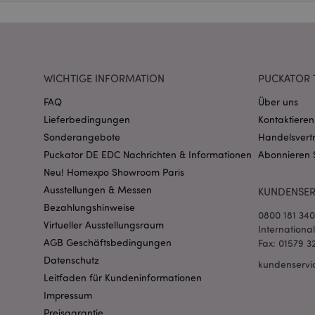
Name
CookieScriptConse
WICHTIGE INFORMATION
PUCKATOR 
mage-cache-storage
invalidation
FAQ
Über uns
Lieferbedingungen
Kontaktieren
Sonderangebote
Handelsvert
PHPSESSID
Puckator DE EDC Nachrichten & Informationen
Abonnieren 
Neu! Homexpo Showroom Paris
Ausstellungen & Messen
KUNDENSER
Bezahlungshinweise
0800 181 34
Virtueller Ausstellungsraum
Internationa
AGB Geschäftsbedingungen
Fax: 01579 3
mage-messages
Datenschutz
kundenservi
Leitfaden für Kundeninformationen
Impressum
Preisgarantie