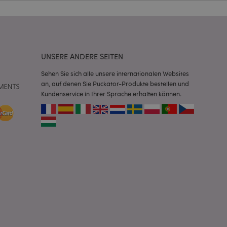
Script.com-Dienst
seinstellungen für
. Das Cookie-Banner
rdnungsgemäß
UNSERE ANDERE SEITEN
 um das
n im Browser zu
Sehen Sie sich alle unsere internationalen Websites
Seiten zu
an, auf denen Sie Puckator-Produkte bestellen und
Kundenservice in Ihrer Sprache erhalten können.
eneriert wird, die
ies ist eine
erwalten von
endet wird.
m eine zufällig
se, wie sie
e spezifisch sein.
e Beibehaltung des
zer zwischen den
andere
nutzer angezeigt
mmungsnachricht
gen. Die Nachricht
 nachdem sie dem