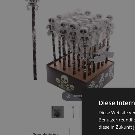
end
beginning
of
of
the
the
images
images
gallery
gallery
Hover to zoom
Diese Inter
Diese Website ve
Benutzerfreundlic
diese in Zukunft 
Produktdaten