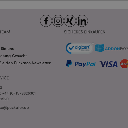
Ablauf
Beschreibung
Domain
nt
1 Monat
Dieses Cookie wird vom Cookie-
CookieScript
verwendet, um die Einwilligung
.puckator.de
Besucher-Cookies zu speichern
von Cookie-Script.com muss o
funktionieren.
TEAM
SICHERES EINKAUFEN
-section-
1 Tag
Dieses Cookie wird verwendet,
Adobe Inc.
Zwischenspeichern von Inhalte
www.puckator.de
erleichtern und das Laden von 
 Sie uns
beschleunigen.
Datenschutzbestimmungen von Google
retung Gesucht
1 Tag 16
Cookie, das von Anwendungen g
PHP.net
Stunden
auf der PHP-Sprache basieren. D
.www.puckator.de
Sie den Puckator-Newsletter
allgemeine Kennung, die zum V
Benutzersitzungsvariablen verw
Normalerweise handelt es sich u
generierte Zahl. Die Art und Wei
VICE
verwendet wird, kann für die Sit
Ein gutes Beispiel ist jedoch di
03
Anmeldestatus für einen Benut
Seiten.
l: +44 (0) 1579326301
21520
1 Tag 16
Verfolgt Fehlermeldungen und 
Adobe Inc.
Stunden
Benachrichtigungen, die dem Be
www.puckator.de
ce@puckator.de
werden, z. B. die Cookie-Zusti
und verschiedene Fehlermeldun
wird aus dem Cookie gelöscht,
Käufer angezeigt wurde.