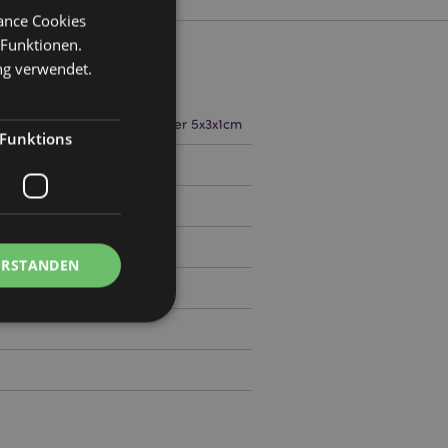
mance Cookies
 Funktionen.
ng verwendet.
21cm Bleistift 17cm Radierer 5x3x1cm
Funktions
0
ERSTANDEN
Kontoverwaltung.