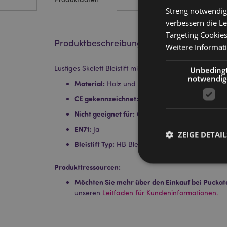
Streng notwendig
verbessern die Le
Targeting Cookie
Produktbeschreibung
Weitere Informat
Lustiges Skelett Bleistift mit Radiergummi
Unbeding
notwendig
Material:
Holz und Gummi
CE gekennzeichnet:
Ja
Nicht geeignet für:
0 - 3 Jahre
EN71:
Ja
ZEIGE DETAIL
Bleistift Typ:
HB Bleistift
Produkttressourcen:
Möchten Sie mehr über den Einkauf bei Puckat
unseren
Leitfaden für Kundeninformationen.
Streng-notwendige-C
Ohne unbedingt notwe