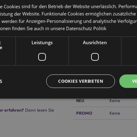
e Cookies sind für den Betrieb der Website unerlässlich. Perfor
istung der Website. Funktionale Cookies ermöglichen zusätzliche
s werden für Anzeigen-Personalisierung und analytische Verfolgu
Produktattribute
ionen finden Sie auch in unsere
Datenschutz Politik
Mehr
Abmessungen
Gesammtlänge 
Information
t
Leistungs
Ausrichten
e
EAN-Nummer
505507171135
Kartonmenge
384
Gewicht (kg)
0.036000
S
COOKIES VERBIETEN
V
IM SALE
Keine
NEU
Keine
or erfahren?
Dann lesen Sie
Unbedingt notwendige
Leistungs
Ausrichten
Funktions
PROMO
Keine
ookies ermöglichen Kernfunktionen der Website wie die Benutzeranmeldung und die 
ndige cookies kann die Website nicht richtig genutzt werden.
Provider
/