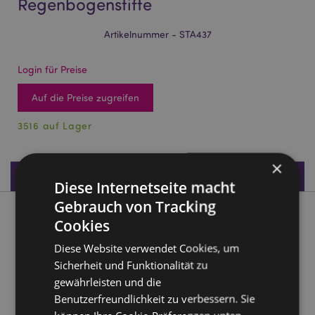
Regenbogenstifte
Artikelnummer - STA437
Login für Preise
Auf die Preise zugreifen
3516 auf Lager
×
Produktdaten
Diese Internetseite macht
Gebrauch von Tracking
Produktbeschreibung
Cookies
Diese Website verwendet Cookies, um
Unicorn Magic Einhorn 2er-Set Regenbogenstifte
Sicherheit und Funktionalität zu
Material:
Linde
gewährleisten und die
Anzahl im Set:
2
Benutzerfreundlichkeit zu verbessern. Sie