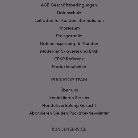
Website nicht richtig genutzt werden.
AGB Geschäftsbedingungen
Provider
/
Datenschutz
Name
Abl
Domain
Leitfaden für Kundeninformationen
CookieScriptConsent
1 Mo
CookieScript
Impressum
.puckator.de
Preisgarantie
Dateneinspeisung für Kunden
Moderner Sklaverei und Ethik
CPNP Referenz
Produktneuheiten
mage-cache-storage-section-
1 T
Adobe Inc.
invalidation
www.puckator.de
PUCKATOR TEAM
Über uns
Kontaktieren Sie uns
Datenschutzbestimmungen von Google
Handelsvertretung Gesucht
PHPSESSID
1 Ta
PHP.net
Stun
.www.puckator.de
Abonnieren Sie den Puckator-Newsletter
KUNDENSERVICE