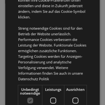
können Ihre Cookie-Präferenzen unten
CE/UKCA gekennzeichnet:
Ja
einstellen und diese in Zukunft jederzeit
Nicht geeignet für:
0 - 3 Jahre
ändern, indem Sie auf das Cookie-Symbol
EN71:
Ja
klicken.
Produkttressourcen:
Streng notwendige Cookies sind für den
Möchten Sie mehr über den Einkauf bei Puckator
Betrieb der Website unerlässlich.
erfahren?
Dann lesen Sie unseren
Leitfaden für
Performance Cookies verbessern die
Kundeninformationen.
Leistung der Website. Funktionale Cookies
ermöglichen zusätzliche Funktionen.
Targeting Cookies werden für Anzeigen-
Produktattribute
Personalisierung und analytische
Mehr
Höhe 17.5cm Breite 2cm Tiefe 0.5cm
Verfolgung verwendet. Weitere
Information
5056848201494
Informationen finden Sie auch in unsere
192
Datenschutz Politik
0.025000
Unbedingt
Leistungs
Ausrichten
Keine
notwendige
Keine
Keine