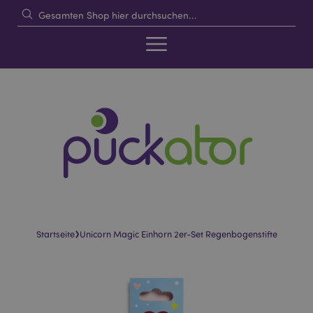
›
Startseite
Unicorn Magic Einhorn 2er-Set Regenbogenstifte
Skip
Skip
to
to
the
the
end
beginning