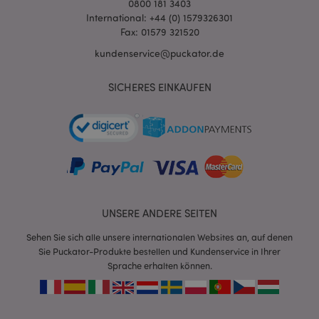
0800 181 3403
International: +44 (0) 1579326301
Fax: 01579 321520
kundenservice@puckator.de
SICHERES EINKAUFEN
mage-messages
1 Ta
Adobe Inc.
Stun
www.puckator.de
UNSERE ANDERE SEITEN
Sehen Sie sich alle unsere internationalen Websites an, auf denen
Sie Puckator-Produkte bestellen und Kundenservice in Ihrer
mage-cache-sessid
1 T
Adobe Inc.
Sprache erhalten können.
www.puckator.de