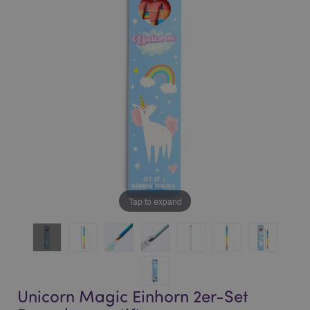
of
of
the
the
images
images
gallery
gallery
Tap to expand
Unicorn Magic Einhorn 2er-Set