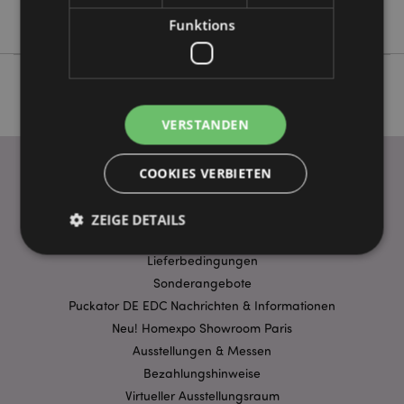
Einhörner
Funktions
VERSTANDEN
COOKIES VERBIETEN
WICHTIGE INFORMATION
ZEIGE DETAILS
FAQ
Lieferbedingungen
Sonderangebote
Unbedingt notwendige
Leistungs
Puckator DE EDC Nachrichten & Informationen
Ausrichten
Funktions
Neu! Homexpo Showroom Paris
Streng-notwendige-Cookies ermöglichen
Ausstellungen & Messen
Kernfunktionen der Website wie die
Bezahlungshinweise
Benutzeranmeldung und die Kontoverwaltung.
Ohne unbedingt notwendige cookies kann die
Virtueller Ausstellungsraum