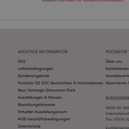
Ohne unbedingt notwe
Name
CookieScriptConse
mage-cache-storage
invalidation
WICHTIGE INFORMATION
PUCKATOR 
FAQ
Über uns
PHPSESSID
Lieferbedingungen
Kontaktieren
Sonderangebote
Handelsvert
Puckator DE EDC Nachrichten & Informationen
Abonnieren 
Neu! Homexpo Showroom Paris
Ausstellungen & Messen
KUNDENSER
Bezahlungshinweise
0800 181 34
Virtueller Ausstellungsraum
mage-messages
Internationa
AGB Geschäftsbedingungen
Fax: 01579 3
Datenschutz
kundenservi