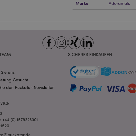
ndige cookies kann die Website nicht richtig genutzt werden.
Marke
Adoramals
Provider
/
Ablauf
Beschreibung
Domain
nt
1 Monat
Dieses Cookie wird vom Cookie-
CookieScript
verwendet, um die Einwilligung
.puckator.de
Besucher-Cookies zu speichern
von Cookie-Script.com muss o
funktionieren.
-section-
1 Tag
Dieses Cookie wird verwendet,
Adobe Inc.
Zwischenspeichern von Inhalte
www.puckator.de
TEAM
SICHERES EINKAUFEN
erleichtern und das Laden von 
beschleunigen.
Datenschutzbestimmungen von Google
1 Tag 16
Cookie, das von Anwendungen g
PHP.net
 Sie uns
Stunden
auf der PHP-Sprache basieren. D
.www.puckator.de
allgemeine Kennung, die zum V
retung Gesucht
Benutzersitzungsvariablen verw
Sie den Puckator-Newsletter
Normalerweise handelt es sich u
generierte Zahl. Die Art und Wei
verwendet wird, kann für die Sit
Ein gutes Beispiel ist jedoch di
VICE
Anmeldestatus für einen Benut
Seiten.
03
1 Tag 16
Verfolgt Fehlermeldungen und 
Adobe Inc.
l: +44 (0) 1579326301
Stunden
Benachrichtigungen, die dem Be
www.puckator.de
21520
werden, z. B. die Cookie-Zusti
und verschiedene Fehlermeldun
ce@puckator.de
wird aus dem Cookie gelöscht,