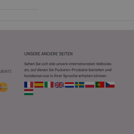
Script.com-Dienst
seinstellungen für
. Das Cookie-Banner
rdnungsgemäß
 um das
n im Browser zu
UNSERE ANDERE SEITEN
Seiten zu
Sehen Sie sich alle unsere internationalen Websites
eneriert wird, die
an, auf denen Sie Puckator-Produkte bestellen und
ies ist eine
Kundenservice in Ihrer Sprache erhalten können.
erwalten von
endet wird.
m eine zufällig
se, wie sie
e spezifisch sein.
e Beibehaltung des
zer zwischen den
andere
nutzer angezeigt
mmungsnachricht
gen. Die Nachricht
 nachdem sie dem