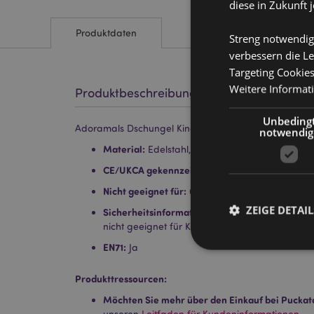
diese in Zukunft 
Produktdaten
Streng notwendig
verbessern die Le
Targeting Cookie
Weitere Informat
Produktbeschreibung
Unbeding
Adoramals Dschungel Kinderschere im magnetischen
notwendig
Material:
Edelstahl, ABS, PVC
CE/UKCA gekennzeichnet:
Ja
Nicht geeignet für:
0 - 3 Jahre
ZEIGE DETAIL
Sicherheitsinformation:
Warnung: Scharfe Spitz
nicht geeignet für Kinder unter 3 Jahren. Dies is
EN71:
Ja
Produkttressourcen:
Möchten Sie mehr über den Einkauf bei Puckat
Streng-notwendige-C
unseren
Leitfaden für Kundeninformationen.