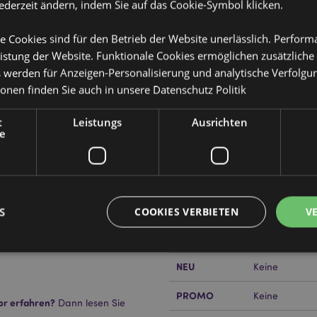
jederzeit ändern, indem Sie auf das Cookie-Symbol klicken.
e Cookies sind für den Betrieb der Website unerlässlich. Perfor
istung der Website. Funktionale Cookies ermöglichen zusätzliche
s werden für Anzeigen-Personalisierung und analytische Verfolgu
ionen finden Sie auch in unsere
Datenschutz Politik
Produktattribute
Mehr
t
Leistungs
Ausrichten
Abmessungen
Höhe 14cm Bre
Information
 Halter
e
EAN-Nummer
505507151169
Kartonmenge
288
Gewicht (kg)
0.055000
S
COOKIES VERBIETEN
V
e, aufgrund von Kleinteilen
t kein Spielzeug.
IM SALE
Keine
NEU
Keine
Unbedingt notwendige
Leistungs
Ausrichten
Funktions
PROMO
Keine
or erfahren?
Dann lesen Sie
ookies ermöglichen Kernfunktionen der Website wie die Benutzeranmeldung und die 