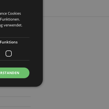
mance Cookies
 Funktionen.
ng verwendet.
Funktions
ite 6cm Tiefe 1cm
1
ERSTANDEN
Kontoverwaltung.