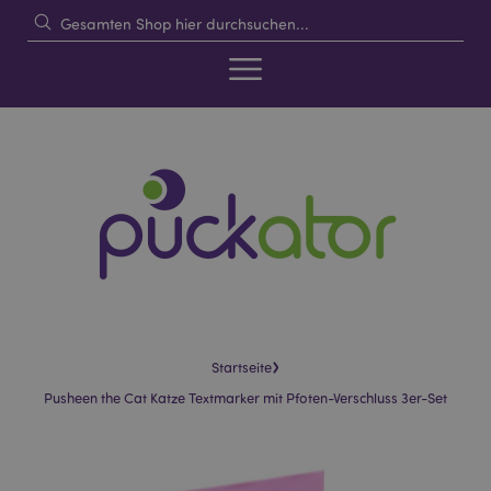
›
Startseite
Pusheen the Cat Katze Textmarker mit Pfoten-Verschluss 3er-Set
Skip
Skip
to
to
the
the