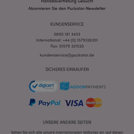
Handelsvertretung Gesucht
mage-messages
1 Ta
Adobe Inc.
Stun
www.puckator.de
Abonnieren Sie den Puckator-Newsletter
KUNDENSERVICE
0800 181 3403
International: +44 (0) 1579326301
Fax: 01579 321520
kundenservice@puckator.de
mage-cache-sessid
1 T
Adobe Inc.
www.puckator.de
SICHERES EINKAUFEN
X-Magento-Vary
1 Ta
Adobe Inc.
Stun
www.puckator.de
UNSERE ANDERE SEITEN
Sehen Sie sich alle unsere internationalen Websites an, auf denen