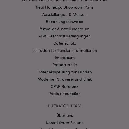
Neu! Homexpo Showroom Paris
Ausstellungen & Messen
mage-cache-storage-section-
1 T
Adobe Inc.
Bezahlungshinweise
invalidation
www.puckator.de
Virtueller Ausstellungsraum
AGB Geschäftsbedingungen
Datenschutz
Datenschutzbestimmungen von Google
Leitfaden für Kundeninformationen
PHPSESSID
1 Ta
PHP.net
Stun
.www.puckator.de
Impressum
Preisgarantie
Dateneinspeisung für Kunden
Moderner Sklaverei und Ethik
CPNP Referenz
Produktneuheiten
PUCKATOR TEAM
Über uns
Kontaktieren Sie uns