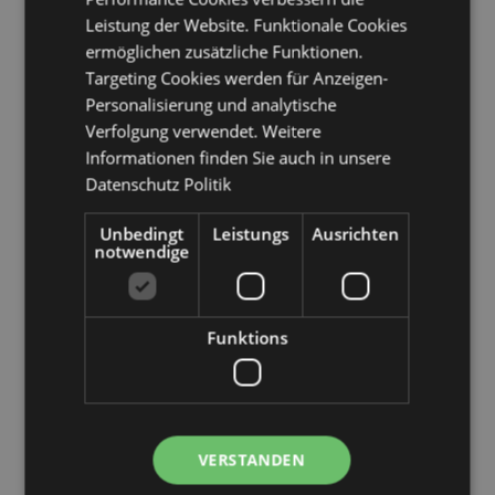
Nordmazedonien, Madeira (Portugal), Malta,
Leistung der Website. Funktionale Cookies
Martinique, Mayotte, Moldawien, Montenegro,
ermöglichen zusätzliche Funktionen.
Niederlande, Norwegen, Polen, Portugal (Festland),
Targeting Cookies werden für Anzeigen-
Réunion, Rumänien, Russland, Saint-Martin
(französischer Teil), Serbien, Sizilien (Italien), Slowakei,
Personalisierung und analytische
Slowenien, Spanien (Festland), Schweden, Schweiz,
Verfolgung verwendet. Weitere
Türkei, Ukraine, Vereinigtes Königreich (Festland),
Informationen finden Sie auch in unsere
Vereinigtes Königreich (Nordirland, Highlands und
Datenschutz Politik
Inseln)
Unbedingt
Leistungs
Ausrichten
Produkttressourcen:
notwendige
Möchten Sie mehr über den Einkauf bei Puckator
erfahren?
Dann lesen Sie unseren
Leitfaden für
Kundeninformationen.
Funktions
Produktattribute
Mehr
Höhe 11cm Breite 3cm Tiefe 1.5cm
Information
5055071510984
VERSTANDEN
144