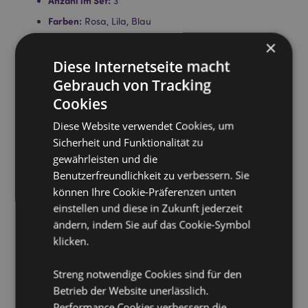
Anzahl im Set:
3
Farben:
Rosa, Lila, Blau
Lizenz-Informationen:
Dieses Produkt ist für die unten
×
aufgeführten Länder vollständig lizenziert. Wenn Sie
Diese Internetseite macht
sich außerhalb dieser Gebiete befinden, versuchen
Gebrauch von Tracking
Sie bitte nicht, dieses Produkt zu kaufen. Andernfalls
wird es aus Ihrer Bestellung entfernt. Für weitere
Cookies
Informationen wenden Sie sich bitte an unseren
Kundenservice.
Diese Website verwendet Cookies, um
Lizenzierte Gebiete:
Åland-Inseln, Albanien, Andorra,
Sicherheit und Funktionalität zu
Österreich, Aserbaidschan, Azoren (Portugal),
gewährleisten und die
Balearen (Spanien), Weißrussland, Belgien, Bermuda,
Benutzerfreundlichkeit zu verbessern. Sie
Bosnien und Herzegowina, Bulgarien, Kanarische
können Ihre Cookie-Präferenzen unten
Inseln (Spanien), Ceuta und Melilla, Chile, Korsika
(Frankreich), Kroatien, Zypern, Tschechische Republik,
einstellen und diese in Zukunft jederzeit
Dänemark, Estland, Finnland (Festland), Frankreich
ändern, indem Sie auf das Cookie-Symbol
(Festland), Französisch-Guayana, Georgien,
klicken.
Deutschland, Gibraltar, Griechenland, Guadeloupe,
Guernsey (Kanalinseln), Heiliger Stuhl (Vatikanstadt),
Streng notwendige Cookies sind für den
Ungarn, Island, Irland, Isle of Man (Vereinigtes
Königreich), Italien (Festland), Jersey (Kanalinseln),
Betrieb der Website unerlässlich.
Kosovo, Lettland, Liechtenstein, Litauen, Luxemburg,
Performance Cookies verbessern die