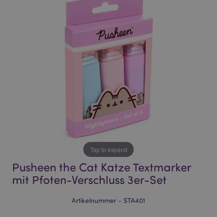
end
beginning
of
of
the
the
images
images
gallery
gallery
Tap to expand
Pusheen the Cat Katze Textmarker
mit Pfoten-Verschluss 3er-Set
Artikelnummer - STA401