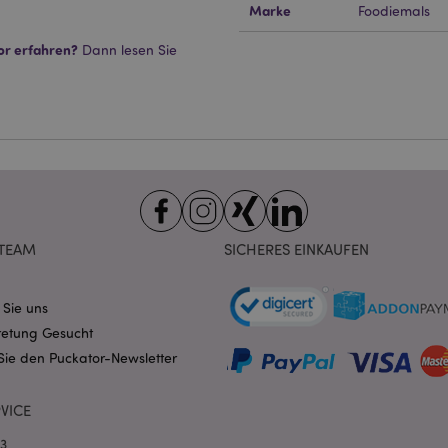
Marke
Foodiemals
ookies ermöglichen Kernfunktionen der Website wie die Benutzeranmeldung und die 
ndige cookies kann die Website nicht richtig genutzt werden.
or erfahren?
Dann lesen Sie
Provider
/
Ablauf
Beschreibung
Domain
nt
1 Monat
Dieses Cookie wird vom Cookie-
CookieScript
verwendet, um die Einwilligung
.puckator.de
Besucher-Cookies zu speichern
von Cookie-Script.com muss o
funktionieren.
-section-
1 Tag
Dieses Cookie wird verwendet,
Adobe Inc.
Zwischenspeichern von Inhalte
www.puckator.de
erleichtern und das Laden von 
beschleunigen.
Datenschutzbestimmungen von Google
TEAM
SICHERES EINKAUFEN
1 Tag 16
Cookie, das von Anwendungen g
PHP.net
Stunden
auf der PHP-Sprache basieren. D
.www.puckator.de
allgemeine Kennung, die zum V
 Sie uns
Benutzersitzungsvariablen verw
Normalerweise handelt es sich u
retung Gesucht
generierte Zahl. Die Art und Wei
verwendet wird, kann für die Sit
Sie den Puckator-Newsletter
Ein gutes Beispiel ist jedoch di
Anmeldestatus für einen Benut
Seiten.
VICE
1 Tag 16
Verfolgt Fehlermeldungen und 
Adobe Inc.
Stunden
Benachrichtigungen, die dem Be
www.puckator.de
03