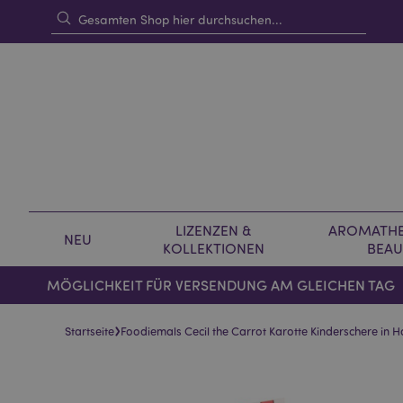
LIZENZEN &
AROMATHE
NEU
KOLLEKTIONEN
BEAU
MÖGLICHKEIT FÜR VERSENDUNG AM GLEICHEN TAG
›
Startseite
Foodiemals Cecil the Carrot Karotte Kinderschere in H
Skip
Skip
to
to
the
the