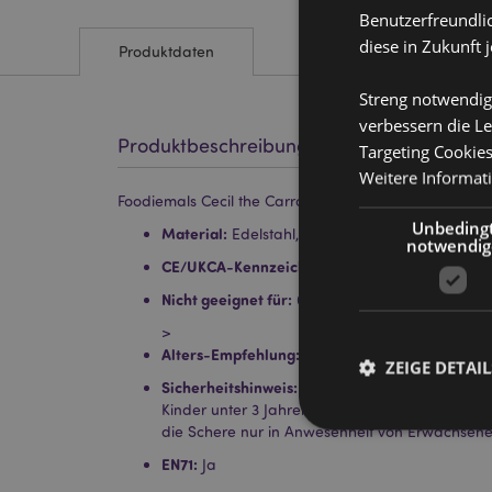
Benutzerfreundlic
diese in Zukunft 
Produktdaten
Streng notwendig
verbessern die Le
Produktbeschreibung
Targeting Cookie
Weitere Informat
Foodiemals Cecil the Carrot Karotte Kinderschere in H
Unbeding
Material:
Edelstahl, ABS
notwendig
CE/UKCA-Kennzeichnung:
Ja
Nicht geeignet für:
0–3 Jahre
>
Alters-Empfehlung:
5+
ZEIGE DETAIL
Sicherheitshinweis:
Warnung: Scharfe Spitze, au
Kinder unter 3 Jahren geeignet. Dies ist kein Sp
die Schere nur in Anwesenheit von Erwachsen
EN71:
Ja