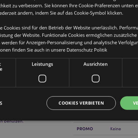
hkeit zu verbessern. Sie können Ihre Cookie-Präferenzen unten e
jederzeit ändern, indem Sie auf das Cookie-Symbol klicken.
e Cookies sind für den Betrieb der Website unerlässlich. Perfor
istung der Website. Funktionale Cookies ermöglichen zusätzliche
Produktattribute
s werden für Anzeigen-Personalisierung und analytische Verfolgu
ionen finden Sie auch in unsere
Datenschutz Politik
Mehr
Abmessungen
Höhe 9.5cm Br
Information
alter
t
Leistungs
Ausrichten
EAN-Nummer
505507151028
e
Kartonmenge
96
Gewicht (kg)
0.055000
S
COOKIES VERBIETEN
V
IM SALE
Ja
fgrund von Kleinteilen nicht für
ielzeug. Jüngere Kinder sollten
NEU
Keine
en benutzen.
PROMO
Keine
Unbedingt notwendige
Leistungs
Ausrichten
Funktions