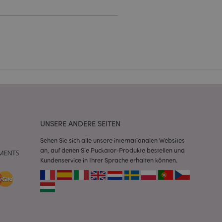
Kontoverwaltung.
Script.com-Dienst
seinstellungen für
. Das Cookie-Banner
rdnungsgemäß
 um das
n im Browser zu
Seiten zu
UNSERE ANDERE SEITEN
eneriert wird, die
ies ist eine
Sehen Sie sich alle unsere internationalen Websites
erwalten von
an, auf denen Sie Puckator-Produkte bestellen und
endet wird.
Kundenservice in Ihrer Sprache erhalten können.
m eine zufällig
se, wie sie
e spezifisch sein.
e Beibehaltung des
zer zwischen den
andere
nutzer angezeigt