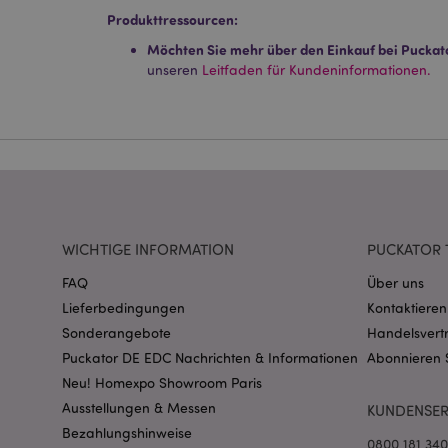
Produkttressourcen:
Streng-notwendige-C
Ohne unbedingt notwe
Möchten Sie mehr über den Einkauf bei Puckat
unseren
Leitfaden für Kundeninformationen.
Name
CookieScriptConse
mage-cache-storage
invalidation
WICHTIGE INFORMATION
PUCKATOR 
PHPSESSID
FAQ
Über uns
Lieferbedingungen
Kontaktieren
Sonderangebote
Handelsvert
Puckator DE EDC Nachrichten & Informationen
Abonnieren 
Neu! Homexpo Showroom Paris
Ausstellungen & Messen
KUNDENSER
mage-messages
Bezahlungshinweise
0800 181 34