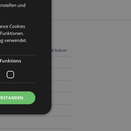
instellen und
mance Cookies
 Funktionen.
ng verwendet.
eite 5cm Tiefe 1cm Schere 8.5x5cm
Funktions
1
ERSTANDEN