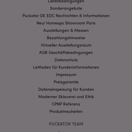
Lieferbedingungen
Sonderangebote
Puckator DE EDC Nachrichten & Informationen
Neu! Homexpo Showroom Paris
mage-cache-storage-section-
1 T
Adobe Inc.
Ausstellungen & Messen
invalidation
www.puckator.de
Bezahlungshinweise
Virtueller Ausstellungsraum
AGB Geschäftsbedingungen
Datenschutzbestimmungen von Google
Datenschutz
PHPSESSID
1 Ta
PHP.net
Stun
.www.puckator.de
Leitfaden für Kundeninformationen
Impressum
Preisgarantie
Dateneinspeisung für Kunden
Moderner Sklaverei und Ethik
CPNP Referenz
Produktneuheiten
PUCKATOR TEAM