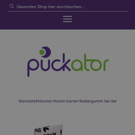
›
Startseite
Moomin Mumin Garten Radiergummi 3er-Set
Skip
Skip
to
to
the
the
end
beginning