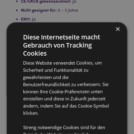
CE/UKCA gekennzeichnet:
Ja
Nicht geeignet für:
0 - 3 Jahre
EN71:
Ja
×
Lizenz-Informationen:
Dieses Produkt ist für die unten
aufgeführten Länder vollständig lizenziert. Wenn Sie
Diese Internetseite macht
sich außerhalb dieser Gebiete befinden, versuchen
Gebrauch von Tracking
Sie bitte nicht, dieses Produkt zu kaufen. Andernfalls
Cookies
wird es aus Ihrer Bestellung entfernt. Für weitere
Informationen wenden Sie sich bitte an unseren
Diese Website verwendet Cookies, um
Kundenservice.
Sicherheit und Funktionalität zu
Lizenzierte Gebiete:
Åland-Inseln, Albanien,
Österreich, Azoren (Portugal), Bahrain, Balearen
gewährleisten und die
(Spanien), Belgien, Bermuda, Bosnien und
Benutzerfreundlichkeit zu verbessern. Sie
Herzegowina, Bulgarien, Kanada, Kanarische Inseln
können Ihre Cookie-Präferenzen unten
(Spanien), Ceuta und Melilla, Korsika (Frankreich),
einstellen und diese in Zukunft jederzeit
Kroatien, Zypern, Tschechische Republik, Dänemark,
ändern, indem Sie auf das Cookie-Symbol
Estland, Finnland (Festland), Frankreich (Festland),
Französisch-Guayana, Deutschland, Gibraltar,
klicken.
Griechenland, Guadeloupe, Guernsey (Kanalinseln),
Heiliger Stuhl (Vatikanstadt), Hongkong, Ungarn,
Streng notwendige Cookies sind für den
Island, Irland, Isle of Man (Vereinigtes Königreich),