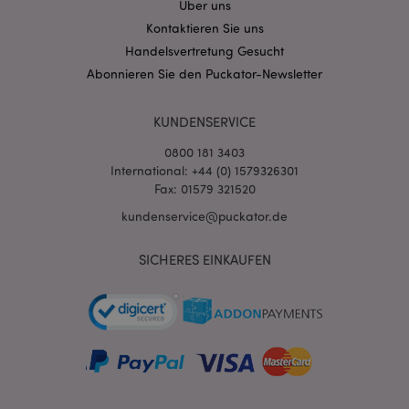
Über uns
Kontaktieren Sie uns
mage-messages
1 Ta
Adobe Inc.
Stun
www.puckator.de
Handelsvertretung Gesucht
Abonnieren Sie den Puckator-Newsletter
KUNDENSERVICE
0800 181 3403
International: +44 (0) 1579326301
Fax: 01579 321520
mage-cache-sessid
1 T
Adobe Inc.
www.puckator.de
kundenservice@puckator.de
SICHERES EINKAUFEN
X-Magento-Vary
1 Ta
Adobe Inc.
Stun
www.puckator.de