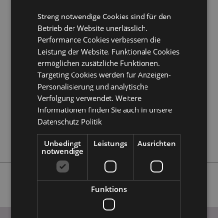
Streng notwendige Cookies sind für den
Produktattribute
Betrieb der Website unerlässlich.
Mehr
Höhe 20cm Breite 4cm Tiefe 0.1cm Messbar
Performance Cookies verbessern die
Information
15cm
Leistung der Website. Funktionale Cookies
5055071791826
ermöglichen zusätzliche Funktionen.
Targeting Cookies werden für Anzeigen-
720
Personalisierung und analytische
0.014000
Verfolgung verwendet. Weitere
Ja
Informationen finden Sie auch in unsere
Keine
Datenschutz Politik
Keine
Dinosauria
Unbedingt
Leistungs
Ausrichten
notwendige
Funktions