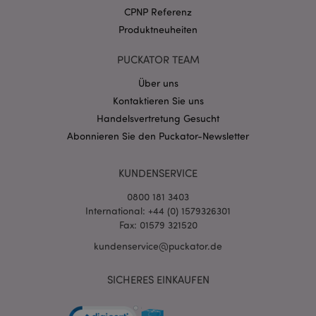
.puckator.de
CPNP Referenz
Produktneuheiten
PUCKATOR TEAM
Über uns
Kontaktieren Sie uns
mage-cache-storage-section-
1 T
Adobe Inc.
invalidation
www.puckator.de
Handelsvertretung Gesucht
Abonnieren Sie den Puckator-Newsletter
Datenschutzbestimmungen von Google
KUNDENSERVICE
PHPSESSID
1 Ta
PHP.net
Stun
.www.puckator.de
0800 181 3403
International: +44 (0) 1579326301
Fax: 01579 321520
kundenservice@puckator.de
SICHERES EINKAUFEN