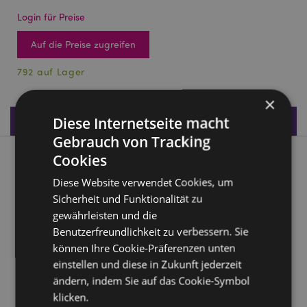
Login für Preise
Auf die Preise zugreifen
792 auf Lager
×
Produktdaten
Diese Internetseite macht
Gebrauch von Tracking
Cookies
Produktbeschreibung
Diese Website verwendet Cookies, um
Dinosauria Dino Holzlineal (15cm)
Sicherheit und Funktionalität zu
gewährleisten und die
Material:
Holz
Benutzerfreundlichkeit zu verbessern. Sie
können Ihre Cookie-Präferenzen unten
Produkttressourcen:
einstellen und diese in Zukunft jederzeit
Möchten Sie mehr über den Einkauf bei Puckator
ändern, indem Sie auf das Cookie-Symbol
erfahren?
Dann lesen Sie unseren
Leitfaden für
klicken.
Kundeninformationen.