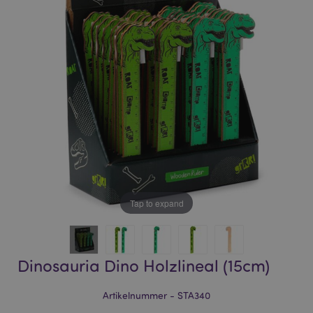
of
of
the
the
images
images
gallery
gallery
Tap to expand
Dinosauria Dino Holzlineal (15cm)
Artikelnummer - STA340