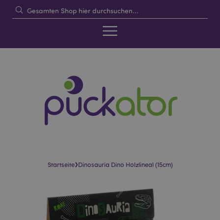
›
Startseite
Dinosauria Dino Holzlineal (15cm)
Skip
Skip
to
to
the
the
end
beginning