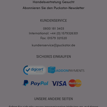
Handelsvertretung Gesucht
Abonnieren Sie den Puckator-Newsletter
KUNDENSERVICE
0800 181 3403
International: +44 (0) 1579326301
Fax: 01579 321520
kundenservice@puckator.de
SICHERES EINKAUFEN
mage-messages
1 Ta
Adobe Inc.
Stun
www.puckator.de
UNSERE ANDERE SEITEN
mage-cache-sessid
1 T
Adobe Inc.
www.puckator.de
Sehen Sie sich alle unsere internationalen Websites an, auf denen