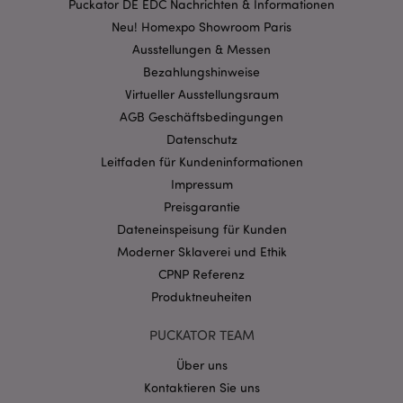
Puckator DE EDC Nachrichten & Informationen
Kernfunktionen der Website wie die
Benutzeranmeldung und die Kontoverwaltung.
Neu! Homexpo Showroom Paris
Ohne unbedingt notwendige cookies kann die
Ausstellungen & Messen
Website nicht richtig genutzt werden.
Bezahlungshinweise
Provider
/
Name
Abl
Virtueller Ausstellungsraum
Domain
AGB Geschäftsbedingungen
CookieScriptConsent
1 Mo
CookieScript
.puckator.de
Datenschutz
Leitfaden für Kundeninformationen
Impressum
Preisgarantie
Dateneinspeisung für Kunden
Moderner Sklaverei und Ethik
mage-cache-storage-section-
1 T
Adobe Inc.
CPNP Referenz
invalidation
www.puckator.de
Produktneuheiten
PUCKATOR TEAM
Datenschutzbestimmungen von Google
PHPSESSID
1 Ta
Über uns
PHP.net
Stun
.www.puckator.de
Kontaktieren Sie uns