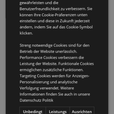
Material:
gewährleisten und die
Holz
Benutzerfreundlichkeit zu verbessern. Sie
Lizenz-Informationen:
Dieses Produkt ist voll lizenziert
können Ihre Cookie-Präferenzen unten
und kann weltweit verkauft werden, außer in den
USA. Wenn Sie für eine Lieferung in die USA bestellen,
einstellen und diese in Zukunft jederzeit
versuchen Sie bitte nicht, dieses Produkt zu kaufen, da
ändern, indem Sie auf das Cookie-Symbol
das Produkt sonst aus Ihrer Bestellung entfernt wird.
klicken.
Wenn Sie weitere Informationen benötigen, wenden
Sie sich bitte an unser Kundenservice Team.
Streng notwendige Cookies sind für den
Betrieb der Website unerlässlich.
Produkttressourcen:
Performance Cookies verbessern die
Möchten Sie mehr über den Einkauf bei Puckator
Leistung der Website. Funktionale Cookies
erfahren?
Dann lesen Sie unseren
Leitfaden für
ermöglichen zusätzliche Funktionen.
Kundeninformationen.
Targeting Cookies werden für Anzeigen-
Personalisierung und analytische
Produktattribute
Verfolgung verwendet. Weitere
Mehr
Höhe 20cm Breite 4cm Tiefe 0.1cm Messbar
Informationen finden Sie auch in unsere
Information
15cm
Datenschutz Politik
5055071784064
Unbedingt
Leistungs
Ausrichten
720