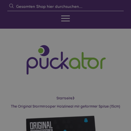
›
Startseite
The Original Stormtrooper Holzlineal mit geformter Spitze (15cm)
Skip
Skip
to
to
the
the