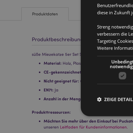
Benutzerfreundlic
diese in Zukunft 
Produktdaten
Streng notwendig
verbessern die Le
Produktbeschreibung
Targeting Cookie
Weitere Informat
süße Miezekatze 5er Set Schreibwaren
Unbeding
Material:
Holz, Plastik, Gummi und Karton
notwendig
CE-gekennzeichnet:
Ja
Nicht geeignet für:
0 - 3 Jahren
EN71:
Ja
Anzahl in der Menge:
ZEIGE DETAIL
5
Produkttressourcen:
Möchten Sie mehr über den Einkauf bei Puckat
unseren
Leitfaden für Kundeninformationen.