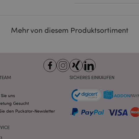
ookies ermöglichen Kernfunktionen der Website wie die Benutzeranmeldung und die 
ndige cookies kann die Website nicht richtig genutzt werden.
Provider
/
Ablauf
Beschreibung
Domain
Mehr von diesem Produktsortiment
nt
1 Monat
Dieses Cookie wird vom Cookie-
CookieScript
verwendet, um die Einwilligung
.puckator.de
Besucher-Cookies zu speichern
von Cookie-Script.com muss o
funktionieren.
-section-
1 Tag
Dieses Cookie wird verwendet,
Adobe Inc.
Zwischenspeichern von Inhalte
www.puckator.de
erleichtern und das Laden von 
beschleunigen.
Datenschutzbestimmungen von Google
TEAM
SICHERES EINKAUFEN
1 Tag 16
Cookie, das von Anwendungen g
PHP.net
Stunden
auf der PHP-Sprache basieren. D
.www.puckator.de
allgemeine Kennung, die zum V
 Sie uns
Benutzersitzungsvariablen verw
Normalerweise handelt es sich u
retung Gesucht
generierte Zahl. Die Art und Wei
verwendet wird, kann für die Sit
Sie den Puckator-Newsletter
Ein gutes Beispiel ist jedoch di
Anmeldestatus für einen Benut
Seiten.
VICE
1 Tag 16
Verfolgt Fehlermeldungen und 
Adobe Inc.
Stunden
Benachrichtigungen, die dem Be
www.puckator.de
03