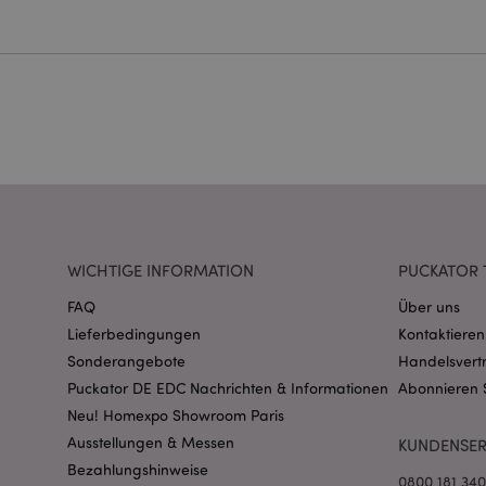
Streng-notwendige-C
Ohne unbedingt notwe
Name
CookieScriptConse
mage-cache-storage
invalidation
WICHTIGE INFORMATION
PUCKATOR 
PHPSESSID
FAQ
Über uns
Lieferbedingungen
Kontaktieren
Sonderangebote
Handelsvert
Puckator DE EDC Nachrichten & Informationen
Abonnieren 
Neu! Homexpo Showroom Paris
Ausstellungen & Messen
KUNDENSER
mage-messages
Bezahlungshinweise
0800 181 34