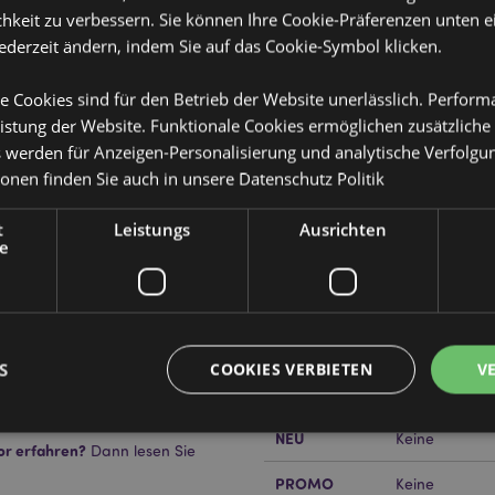
hkeit zu verbessern. Sie können Ihre Cookie-Präferenzen unten e
jederzeit ändern, indem Sie auf das Cookie-Symbol klicken.
e Cookies sind für den Betrieb der Website unerlässlich. Perfor
istung der Website. Funktionale Cookies ermöglichen zusätzliche
Produktattribute
s werden für Anzeigen-Personalisierung und analytische Verfolgu
ionen finden Sie auch in unsere
Datenschutz Politik
Mehr
Abmessungen
Lineal 15cm B
Information
Sharpener 1x
t
Leistungs
Ausrichten
e
EAN-Nummer
505507176670
Kartonmenge
288
Gewicht (kg)
0.044000
S
COOKIES VERBIETEN
V
IM SALE
Keine
NEU
Keine
or erfahren?
Dann lesen Sie
Unbedingt notwendige
Leistungs
Ausrichten
Funktions
PROMO
Keine