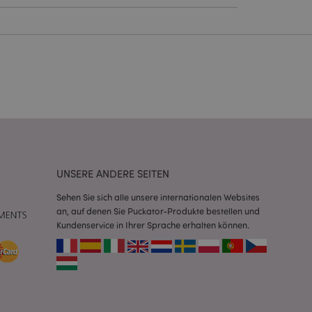
Kontoverwaltung.
Script.com-Dienst
seinstellungen für
. Das Cookie-Banner
rdnungsgemäß
 um das
n im Browser zu
Seiten zu
UNSERE ANDERE SEITEN
eneriert wird, die
ies ist eine
Sehen Sie sich alle unsere internationalen Websites
erwalten von
an, auf denen Sie Puckator-Produkte bestellen und
endet wird.
Kundenservice in Ihrer Sprache erhalten können.
m eine zufällig
se, wie sie
e spezifisch sein.
e Beibehaltung des
zer zwischen den
andere
nutzer angezeigt