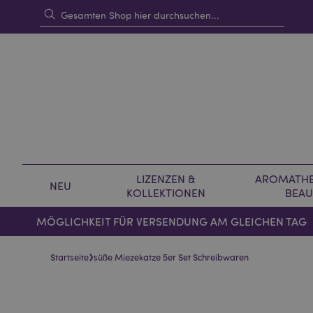
LIZENZEN &
AROMATHE
NEU
KOLLEKTIONEN
BEAU
MÖGLICHKEIT FÜR VERSENDUNG AM GLEICHEN TAG
›
Startseite
süße Miezekatze 5er Set Schreibwaren
Skip
Skip
to
to
the
the