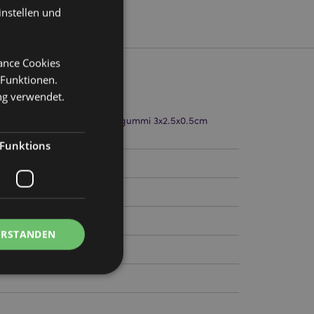
instellen und
mance Cookies
 Funktionen.
ng verwendet.
leistift Länge 17.5cm Radiergummi 3x2.5x0.5cm
3.5x3.5cm Note pad 5x5cm
Funktions
1
ERSTANDEN