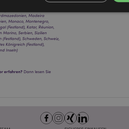
, Isle of Man (Vereinigtes
ln), Jordanien, Kosovo, Kuwait,
 Nordmazedonien, Madeira
awien, Monaco, Montenegro,
Unbedingt notwendige
Leistungs
Ausrichten
Funktions
al (Festland), Katar, Réunion,
 Marino, Serbien, Sizilien
ookies ermöglichen Kernfunktionen der Website wie die Benutzeranmeldung und die 
en (Festland), Schweden, Schweiz,
ndige cookies kann die Website nicht richtig genutzt werden.
es Königreich (Festland),
Provider
/
nd Inseln)
Ablauf
Beschreibung
Domain
nt
1 Monat
Dieses Cookie wird vom Cookie-
CookieScript
verwendet, um die Einwilligung
.puckator.de
Besucher-Cookies zu speichern
or erfahren?
Dann lesen Sie
von Cookie-Script.com muss o
funktionieren.
-section-
1 Tag
Dieses Cookie wird verwendet,
Adobe Inc.
Zwischenspeichern von Inhalte
www.puckator.de
erleichtern und das Laden von 
beschleunigen.
Datenschutzbestimmungen von Google
1 Tag 16
Cookie, das von Anwendungen g
PHP.net
Stunden
auf der PHP-Sprache basieren. D
.www.puckator.de
allgemeine Kennung, die zum V
Benutzersitzungsvariablen verw
Normalerweise handelt es sich u
generierte Zahl. Die Art und Wei