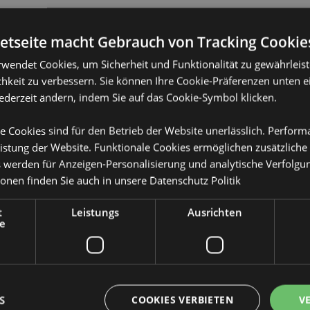
Produktattribute
netseite macht Gebrauch von Tracking Cookie
Mehr
Abmessungen
Höhe 1cm Brei
Information
im Set
rwendet Cookies, um Sicherheit und Funktionalität zu gewährleis
EAN-Nummer
50568482009
hkeit zu verbessern. Sie können Ihre Cookie-Präferenzen unten e
jederzeit ändern, indem Sie auf das Cookie-Symbol klicken.
Kartonmenge
144
für die Foundation und den
e Cookies sind für den Betrieb der Website unerlässlich. Perfor
udern, Blenden oder für
Gewicht (kg)
0.030000
istung der Website. Funktionale Cookies ermöglichen zusätzliche
e 6 Monate zu ersetzen.
IM SALE
Keine
s werden für Anzeigen-Personalisierung und analytische Verfolgu
ie unten aufgeführten Länder
ionen finden Sie auch in unsere
Datenschutz Politik
 dieser Gebiete befinden,
NEU
Keine
ufen. Andernfalls wird es aus
ionen wenden Sie sich bitte an
t
Leistungs
Ausrichten
PROMO
Keine
e
terreich, Azoren (Portugal),
Marke
Mumin
a, Bosnien und Herzegowina,
, Ceuta und Melilla, Korsika
publik, Dänemark, Estland,
anzösisch-Guayana, Deutschland,
S
COOKIES VERBIETEN
V
Kanalinseln), Heiliger Stuhl