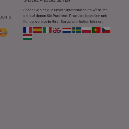
UNSERE ANDERE SEITEN
e spezifisch sein.
e Beibehaltung des
zer zwischen den
Sehen Sie sich alle unsere internationalen Websites
an, auf denen Sie Puckator-Produkte bestellen und
Kundenservice in Ihrer Sprache erhalten können.
andere
nutzer angezeigt
mmungsnachricht
gen. Die Nachricht
 nachdem sie dem
e Bereinigung des
Wenn das Cookie von
t wird, bereinigt
peicher und setzt
rd vom Magento 2-
heben, dass die
e Version einer
icht die
sionen derselben
orderliches Cookie
ührt wird, um seine
rglichener Produkte