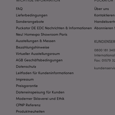
WICHTIGE INFORMATION
PUCKATOR 
FAQ
Über uns
Lieferbedingungen
Kontaktieren
mage-messages
Sonderangebote
Handelsvert
Puckator DE EDC Nachrichten & Informationen
Abonnieren 
Neu! Homexpo Showroom Paris
Ausstellungen & Messen
KUNDENSER
mage-cache-sessid
Bezahlungshinweise
0800 181 34
Virtueller Ausstellungsraum
Internationa
AGB Geschäftsbedingungen
Fax: 01579 3
Datenschutz
X-Magento-Vary
kundenservi
Leitfaden für Kundeninformationen
Impressum
Preisgarantie
_GRECAPTCHA
Dateneinspeisung für Kunden
Moderner Sklaverei und Ethik
CPNP Referenz
recently_compared
Produktneuheiten