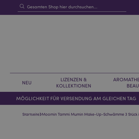
LIZENZEN &
AROMATHE
NEU
KOLLEKTIONEN
BEAU
MÖGLICHKEIT FÜR VERSENDUNG AM GLEICHEN TAG
›
Startseite
Moomin Tammi Mumin Make-Up-Schwämme 3 Stück i
Skip
Skip
to
to
the
the