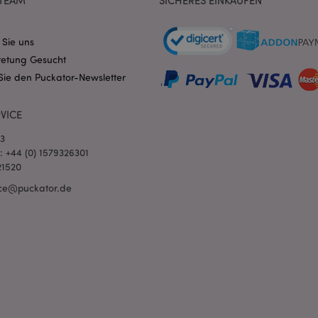
TEAM
SICHERES EINKAUFEN
verwendet wird, kann für die Sit
Ein gutes Beispiel ist jedoch di
Anmeldestatus für einen Benut
Seiten.
 Sie uns
1 Tag 16
Verfolgt Fehlermeldungen und 
Adobe Inc.
retung Gesucht
Stunden
Benachrichtigungen, die dem Be
www.puckator.de
werden, z. B. die Cookie-Zusti
Sie den Puckator-Newsletter
und verschiedene Fehlermeldun
wird aus dem Cookie gelöscht,
Käufer angezeigt wurde.
VICE
1 Tag
Der Wert dieses Cookies löst di
Adobe Inc.
lokalen Cache-Speichers aus. 
www.puckator.de
03
der Backend-Anwendung entfern
l: +44 (0) 1579326301
der Administrator den lokalen S
den Cookie-Wert auf true.
21520
1 Tag 16
Das X-Magento-Vary-Cookie wi
Adobe Inc.
ce@puckator.de
Stunden
System verwendet, um hervorzu
www.puckator.de
von einem Benutzer angefordert
Seite geändert wurde. Es ermögl
Speicherung verschiedener Ver
Seite im Cache, z. B. Varnish.
6
Google reCAPTCHA setzt ein erf
Google LLC
Monate
(_GRECAPTCHA), wenn es ausgef
www.google.com
Risikoanalyse bereitzustellen.
_product_previous
1 Tag
Speichert Produkt-IDs zuvor ve
Adobe Inc.
zur einfachen Navigation.
www.puckator.de