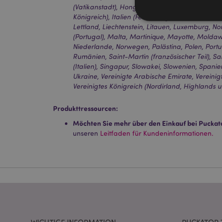
(Vatikanstadt), Hongkong, Ungarn, Island, Irland
Königreich), Italien (Festland), Jersey (Kanalinse
Lettland, Liechtenstein, Litauen, Luxemburg,
(Portugal), Malta, Martinique, Mayotte, Mold
Niederlande, Norwegen, Palästina, Polen, Portug
Rumänien, Saint-Martin (französischer Teil), San
Streng-notwendige-C
(Italien), Singapur, Slowakei, Slowenien, Spani
Ohne unbedingt notwe
Ukraine, Vereinigte Arabische Emirate, Vereinigt
Vereinigtes Königreich (Nordirland, Highlands u
Name
CookieScriptConse
Produkttressourcen:
Möchten Sie mehr über den Einkauf bei Puckat
unseren
Leitfaden für Kundeninformationen.
mage-cache-storage
invalidation
PHPSESSID