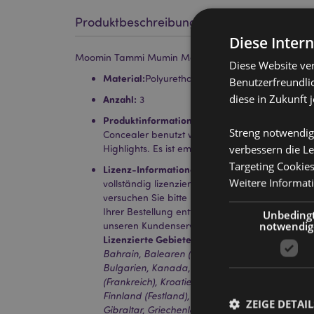
Produktbeschreibung
Diese Inter
Moomin Tammi Mumin Make-Up-Schwämme 3 Stück 
Diese Website ve
Material:
Polyurethan
Benutzerfreundlic
diese in Zukunft 
Anzahl:
3
Produktinformation:
Schwämme können feucht 
Streng notwendig
Concealer benutzt werden, oder trocken zum P
verbessern die Le
Highlights. Es ist empfohlen die Schwämme all
Targeting Cookie
Lizenz-Informationen:
Dieses Produkt ist für d
Weitere Informat
vollständig lizenziert. Wenn Sie sich außerhalb
versuchen Sie bitte nicht, dieses Produkt zu ka
Ihrer Bestellung entfernt. Für weitere Informat
Unbeding
notwendig
unseren Kundenservice.
Lizenzierte Gebiete:
Åland-Inseln, Albanien, Ös
Bahrain, Balearen (Spanien), Belgien, Bermud
Bulgarien, Kanada, Kanarische Inseln (Spanien)
(Frankreich), Kroatien, Zypern, Tschechische Re
Finnland (Festland), Frankreich (Festland), Fr
ZEIGE DETAIL
Gibraltar, Griechenland, Guadeloupe, Guernsey (