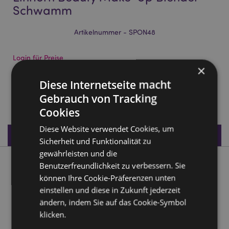
Schwamm
Artikelnummer - SPON48
Login für Preise
×
Auf die Preise zugreifen
Diese Internetseite macht
Gebrauch von Tracking
909 auf Lager
Cookies
Diese Website verwendet Cookies, um
Produktdaten
Sicherheit und Funktionalität zu
gewährleisten und die
Benutzerfreundlichkeit zu verbessern. Sie
Produktbeschreibung
können Ihre Cookie-Präferenzen unten
einstellen und diese in Zukunft jederzeit
Adoramals Astra the Unicorn Einhorn Beauty Make-Up
ändern, indem Sie auf das Cookie-Symbol
Blender Schwamm
klicken.
Material:
Schwamm