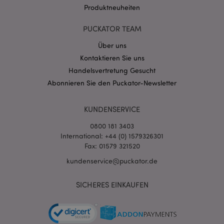
Produktneuheiten
PUCKATOR TEAM
Über uns
Kontaktieren Sie uns
mage-cache-storage-section-
1 T
Adobe Inc.
Handelsvertretung Gesucht
invalidation
www.puckator.de
Abonnieren Sie den Puckator-Newsletter
KUNDENSERVICE
Datenschutzbestimmungen von Google
PHPSESSID
1 Ta
PHP.net
0800 181 3403
Stun
.www.puckator.de
International: +44 (0) 1579326301
Fax: 01579 321520
kundenservice@puckator.de
SICHERES EINKAUFEN