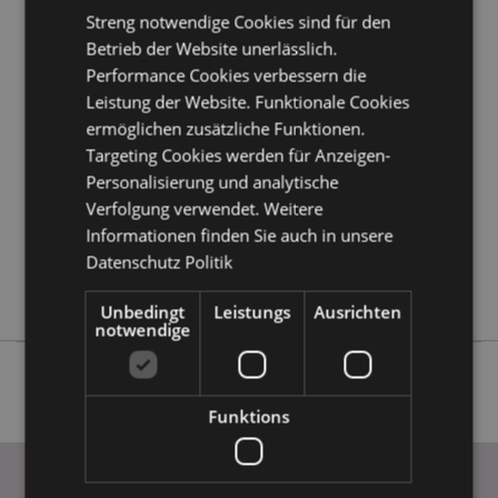
Streng notwendige Cookies sind für den
Produktattribute
Betrieb der Website unerlässlich.
Performance Cookies verbessern die
Mehr
Höhe 6cm Breite 4cm Tiefe 4cm
Leistung der Website. Funktionale Cookies
Information
5055071512063
ermöglichen zusätzliche Funktionen.
144
Targeting Cookies werden für Anzeigen-
0.019000
Personalisierung und analytische
Keine
Verfolgung verwendet. Weitere
Keine
Informationen finden Sie auch in unsere
Keine
Datenschutz Politik
Adoramals
Unbedingt
Leistungs
Ausrichten
notwendige
Funktions