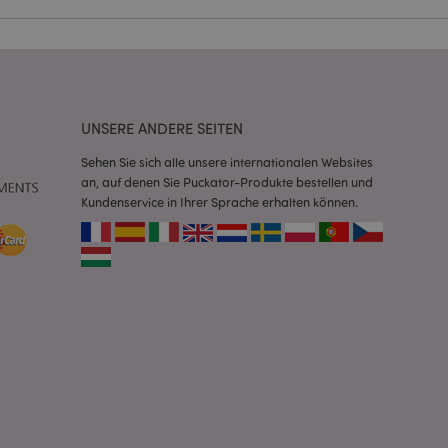
Script.com-Dienst
seinstellungen für
. Das Cookie-Banner
rdnungsgemäß
UNSERE ANDERE SEITEN
 um das
n im Browser zu
Sehen Sie sich alle unsere internationalen Websites
Seiten zu
an, auf denen Sie Puckator-Produkte bestellen und
Kundenservice in Ihrer Sprache erhalten können.
eneriert wird, die
ies ist eine
erwalten von
endet wird.
m eine zufällig
se, wie sie
e spezifisch sein.
e Beibehaltung des
zer zwischen den
andere
nutzer angezeigt
mmungsnachricht
gen. Die Nachricht
 nachdem sie dem