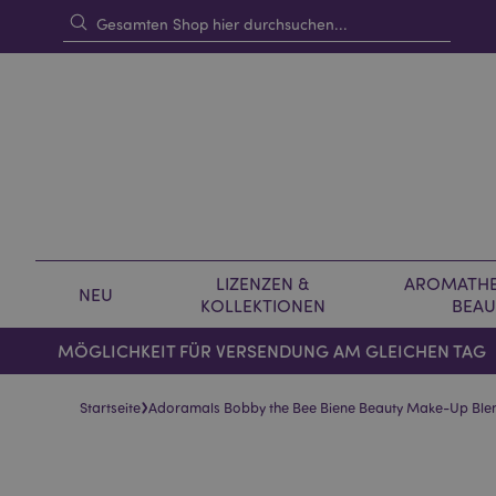
LIZENZEN &
AROMATHE
NEU
KOLLEKTIONEN
BEAU
MÖGLICHKEIT FÜR VERSENDUNG AM GLEICHEN TAG
›
Startseite
Adoramals Bobby the Bee Biene Beauty Make-Up Bl
Skip
Skip
to
to
the
the