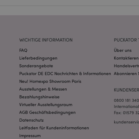
Name
CookieScriptConse
WICHTIGE INFORMATION
PUCKATOR 
mage-cache-storage
invalidation
FAQ
Über uns
Lieferbedingungen
Kontaktieren
PHPSESSID
Sonderangebote
Handelsvert
Puckator DE EDC Nachrichten & Informationen
Abonnieren 
Neu! Homexpo Showroom Paris
Ausstellungen & Messen
KUNDENSER
Bezahlungshinweise
0800 181 34
Virtueller Ausstellungsraum
Internationa
AGB Geschäftsbedingungen
Fax: 01579 3
mage-messages
Datenschutz
kundenservi
Leitfaden für Kundeninformationen
Impressum