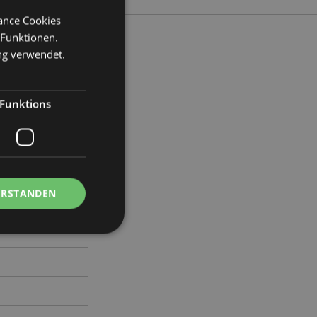
mance Cookies
 Funktionen.
ng verwendet.
ite 4cm Tiefe 4cm
Funktions
9
ERSTANDEN
Kontoverwaltung.