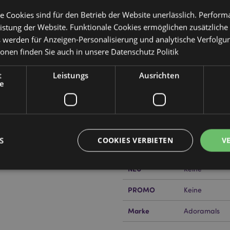
e Cookies sind für den Betrieb der Website unerlässlich. Perfor
istung der Website. Funktionale Cookies ermöglichen zusätzliche
s werden für Anzeigen-Personalisierung und analytische Verfolgu
Produktattribute
ionen finden Sie auch in unsere
Datenschutz Politik
Mehr
Abmessungen
Höhe 6cm Bre
Information
Blender Schwamm
t
Leistungs
Ausrichten
e
EAN-Nummer
505507151204
Kartonmenge
144
Gewicht (kg)
0.018000
S
COOKIES VERBIETEN
V
IM SALE
Keine
NEU
Keine
PROMO
Keine
Unbedingt notwendige
Leistungs
Ausrichten
Funktions
ookies ermöglichen Kernfunktionen der Website wie die Benutzeranmeldung und die 
Marke
Adoramals
ndige cookies kann die Website nicht richtig genutzt werden.