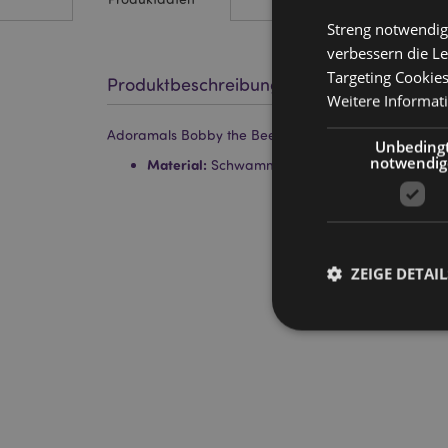
Streng notwendig
verbessern die Le
Targeting Cookie
Produktbeschreibung
Weitere Informat
Adoramals Bobby the Bee Biene Beauty Make-Up 
Unbeding
notwendig
Material:
Schwamm
ZEIGE DETAIL
Streng-notwendige-C
Ohne unbedingt notwe