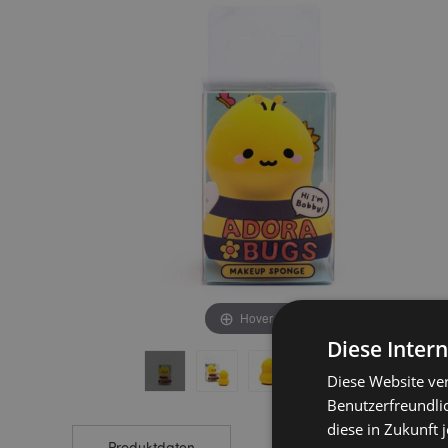
end
beginning
of
of
the
the
images
images
gallery
gallery
Hover to zoom
Diese Inter
Diese Website ve
Benutzerfreundlic
diese in Zukunft 
Produktdaten