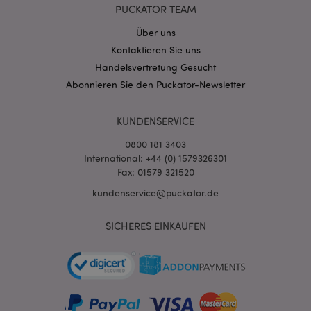
PUCKATOR TEAM
Über uns
Kontaktieren Sie uns
Handelsvertretung Gesucht
mage-cache-storage-section-
1 T
Adobe Inc.
Abonnieren Sie den Puckator-Newsletter
invalidation
www.puckator.de
KUNDENSERVICE
Datenschutzbestimmungen von Google
0800 181 3403
PHPSESSID
1 Ta
PHP.net
International: +44 (0) 1579326301
Stun
.www.puckator.de
Fax: 01579 321520
kundenservice@puckator.de
SICHERES EINKAUFEN