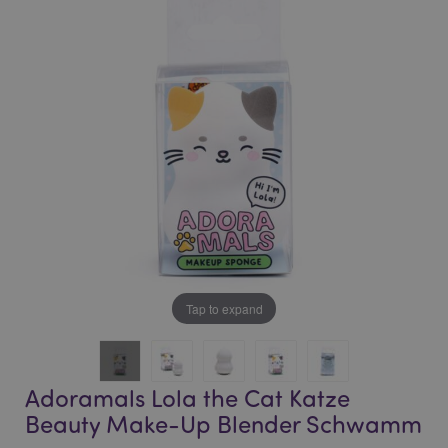
end
beginning
of
of
the
the
images
images
gallery
gallery
Tap to expand
Adoramals Lola the Cat Katze
Beauty Make-Up Blender Schwamm