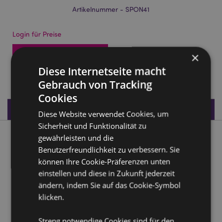
Artikelnummer - SPON41
Login für Preise
Auf die Preise zugreifen
×
Diese Internetseite macht
3479 auf Lager
Gebrauch von Tracking
Cookies
Produktdaten
Diese Website verwendet Cookies, um
Sicherheit und Funktionalität zu
gewährleisten und die
Produktbeschreibung
Benutzerfreundlichkeit zu verbessern. Sie
können Ihre Cookie-Präferenzen unten
Adoramals Lola the Cat Katze Beauty Make-Up Blender
einstellen und diese in Zukunft jederzeit
Schwamm
ändern, indem Sie auf das Cookie-Symbol
Material:
Schwamm
klicken.
Produktattribute
Streng notwendige Cookies sind für den