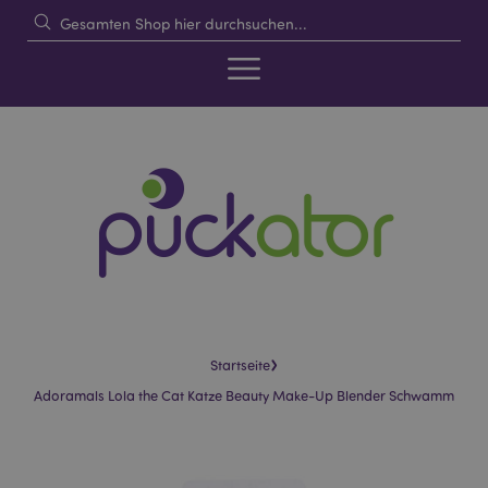
›
Startseite
Adoramals Lola the Cat Katze Beauty Make-Up Blender Schwamm
Skip
Skip
to
to
the
the