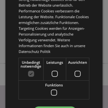
Betrieb der Website unerlässlich.
Mehr
Höhe 6cm Breite 4cm Tiefe 4cm
Performance Cookies verbessern die
Information
5055071511998
Leistung der Website. Funktionale Cookies
144
ermöglichen zusätzliche Funktionen.
0.019000
Targeting Cookies werden für Anzeigen-
Keine
Personalisierung und analytische
Keine
Verfolgung verwendet. Weitere
Informationen finden Sie auch in unsere
Keine
Datenschutz Politik
Adoramals
Unbedingt
Leistungs
Ausrichten
notwendige
Funktions
WICHTIGE INFORMATION