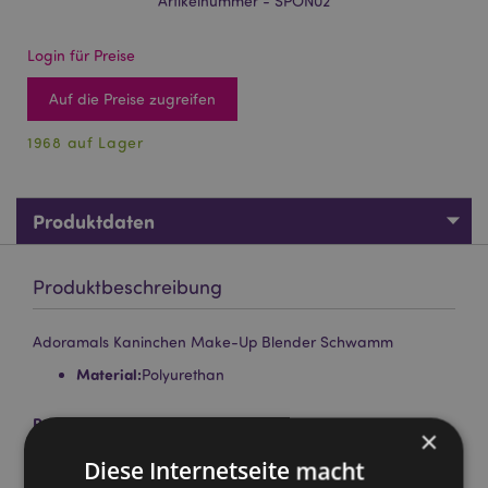
Artikelnummer - SPON02
Login für Preise
Auf die Preise zugreifen
1968 auf Lager
Produktdaten
Produktbeschreibung
Adoramals Kaninchen Make-Up Blender Schwamm
Material:
Polyurethan
Produkttressourcen:
×
Möchten Sie mehr über den Einkauf bei Puckator
Diese Internetseite macht
erfahren?
Dann lesen Sie unseren
Leitfaden für