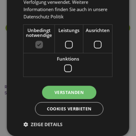
Verfolgung verwendet. Weitere
Informationen finden Sie auch in unsere
Datenschutz Politik
Unbedingt
Leistungs
Ausrichten
notwendige
Funktions
Relaxeazzz Adoramals Oktopus Plüsch Reisekissen &
Re
VERSTANDEN
Schlafmaske
CUSH284
COOKIES VERBIETEN
1291 auf Lager
ZEIGE DETAILS