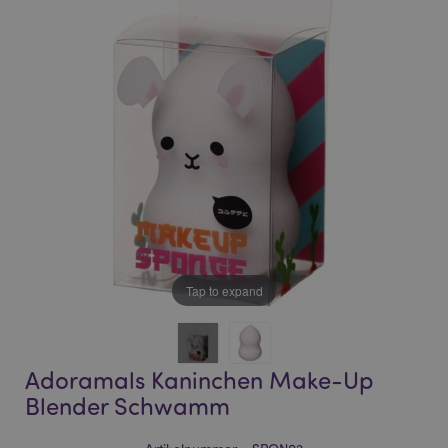
of
of
the
the
images
images
gallery
gallery
Tap to expand
Adoramals Kaninchen Make-Up
Blender Schwamm