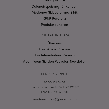
Preisgarantie
Dateneinspeisung für Kunden
Datenschutzbestimmungen von Google
Moderner Sklaverei und Ethik
PHPSESSID
1 Ta
PHP.net
CPNP Referenz
Stun
.www.puckator.de
Produktneuheiten
PUCKATOR TEAM
Über uns
Kontaktieren Sie uns
Handelsvertretung Gesucht
Abonnieren Sie den Puckator-Newsletter
KUNDENSERVICE
0800 181 3403
mage-messages
1 Ta
Adobe Inc.
International: +44 (0) 1579326301
Stun
www.puckator.de
Fax: 01579 321520
kundenservice@puckator.de