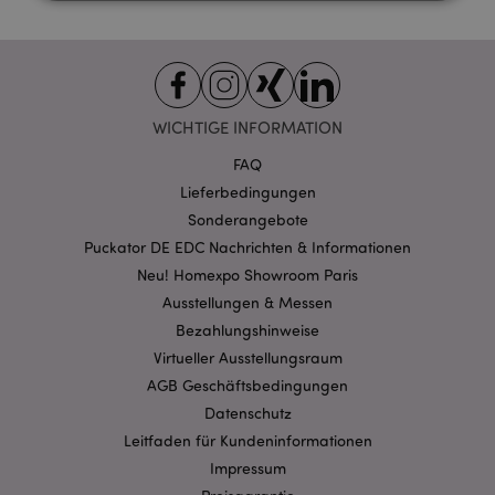
Unbedingt notwendige
Leistungs
Ausrichten
Funktions
Streng-notwendige-Cookies ermöglichen
WICHTIGE INFORMATION
Kernfunktionen der Website wie die
Benutzeranmeldung und die Kontoverwaltung.
FAQ
Ohne unbedingt notwendige cookies kann die
Website nicht richtig genutzt werden.
Lieferbedingungen
Sonderangebote
Provider
/
Name
Abl
Domain
Puckator DE EDC Nachrichten & Informationen
CookieScriptConsent
1 Mo
CookieScript
Neu! Homexpo Showroom Paris
.puckator.de
Ausstellungen & Messen
Bezahlungshinweise
Virtueller Ausstellungsraum
AGB Geschäftsbedingungen
Datenschutz
Leitfaden für Kundeninformationen
mage-cache-storage-section-
1 T
Adobe Inc.
invalidation
www.puckator.de
Impressum