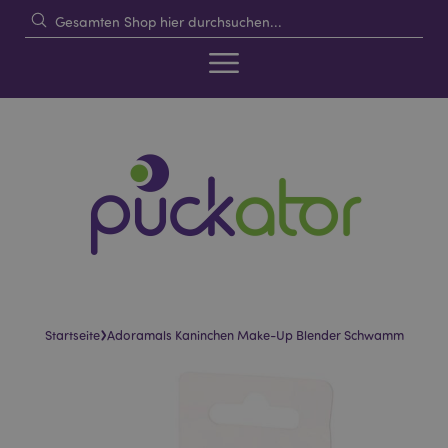
›
Startseite
Adoramals Kaninchen Make-Up Blender Schwamm
Skip
Skip
to
to
the
the
end
beginning