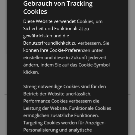
Gebrauch von Tracking
Kundeninformationen.
Cookies
Diese Website verwendet Cookies, um
Produktattribute
Sicherheit und Funktionalität zu
Mehr
5055071746109
gewährleisten und die
Information
144
Benutzerfreundlichkeit zu verbessern. Sie
0.022000
können Ihre Cookie-Präferenzen unten
Keine
einstellen und diese in Zukunft jederzeit
Keine
ändern, indem Sie auf das Cookie-Symbol
klicken.
Keine
Adoramals
Streng notwendige Cookies sind für den
Betrieb der Website unerlässlich.
Performance Cookies verbessern die
Leistung der Website. Funktionale Cookies
Mehr von diesem Produktsortiment
ermöglichen zusätzliche Funktionen.
Targeting Cookies werden für Anzeigen-
Personalisierung und analytische