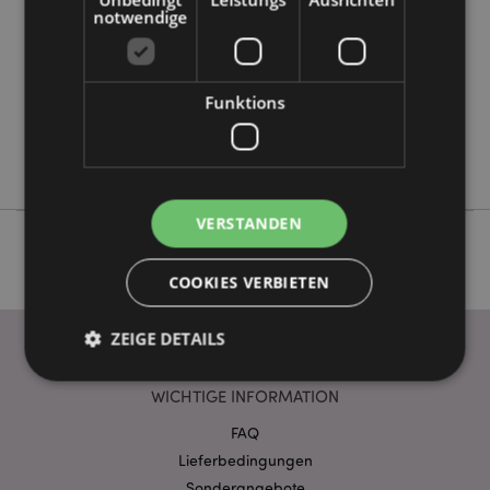
48
notwendige
0.160000
Keine
Keine
Funktions
Keine
Foodiemals
VERSTANDEN
COOKIES VERBIETEN
ZEIGE DETAILS
WICHTIGE INFORMATION
Unbedingt notwendige
Leistungs
FAQ
Ausrichten
Funktions
Lieferbedingungen
Sonderangebote