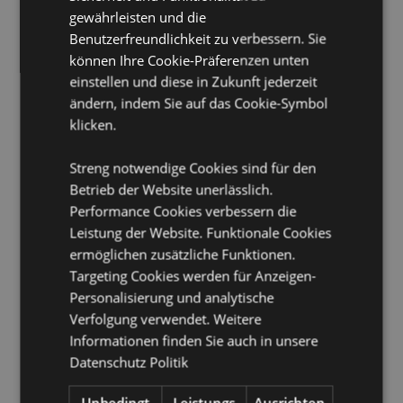
gewährleisten und die
Material:
Keramik (Dolomit)
Benutzerfreundlichkeit zu verbessern. Sie
Lebensmittelecht:
Ja
können Ihre Cookie-Präferenzen unten
Spülmaschinenfest:
Nein
einstellen und diese in Zukunft jederzeit
ändern, indem Sie auf das Cookie-Symbol
Mikrowellengeeignet:
Nein
klicken.
Set enthält:
1x Salz- und 1x Pfefferstreuer
Auffüllen:
Jeder Behälter kann durch einen
Streng notwendige Cookies sind für den
Gummistöpsel an der Unterseite befüllt werden.
Betrieb der Website unerlässlich.
Performance Cookies verbessern die
Produkttressourcen:
Leistung der Website. Funktionale Cookies
Möchten Sie mehr über den Einkauf bei Puckator
ermöglichen zusätzliche Funktionen.
erfahren?
Dann lesen Sie unseren
Leitfaden für
Targeting Cookies werden für Anzeigen-
Kundeninformationen.
Personalisierung und analytische
Verfolgung verwendet. Weitere
Produktattribute
Informationen finden Sie auch in unsere
Datenschutz Politik
Mehr
Höhe 5-7cm Breite 6cm Tiefe 3.5-6cm
Information
5055071506321
Unbedingt
Leistungs
Ausrichten