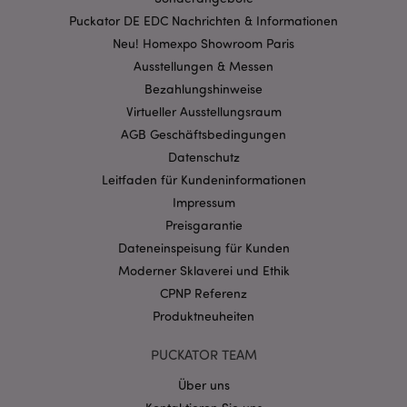
Streng-notwendige-Cookies ermöglichen
Puckator DE EDC Nachrichten & Informationen
Kernfunktionen der Website wie die
Benutzeranmeldung und die Kontoverwaltung.
Neu! Homexpo Showroom Paris
Ohne unbedingt notwendige cookies kann die
Website nicht richtig genutzt werden.
Ausstellungen & Messen
Bezahlungshinweise
Provider
/
Name
Abl
Domain
Virtueller Ausstellungsraum
CookieScriptConsent
1 Mo
CookieScript
AGB Geschäftsbedingungen
.puckator.de
Datenschutz
Leitfaden für Kundeninformationen
Impressum
Preisgarantie
Dateneinspeisung für Kunden
Moderner Sklaverei und Ethik
mage-cache-storage-section-
1 T
Adobe Inc.
invalidation
www.puckator.de
CPNP Referenz
Produktneuheiten
Datenschutzbestimmungen von Google
PUCKATOR TEAM
PHPSESSID
1 Ta
PHP.net
Über uns
Stun
.www.puckator.de