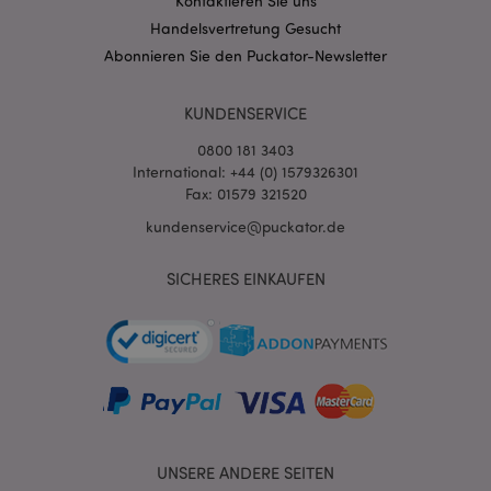
Kontaktieren Sie uns
Handelsvertretung Gesucht
Abonnieren Sie den Puckator-Newsletter
KUNDENSERVICE
0800 181 3403
International: +44 (0) 1579326301
Fax: 01579 321520
kundenservice@puckator.de
mage-messages
1 Ta
Adobe Inc.
SICHERES EINKAUFEN
Stun
www.puckator.de
mage-cache-sessid
1 T
UNSERE ANDERE SEITEN
Adobe Inc.
www.puckator.de