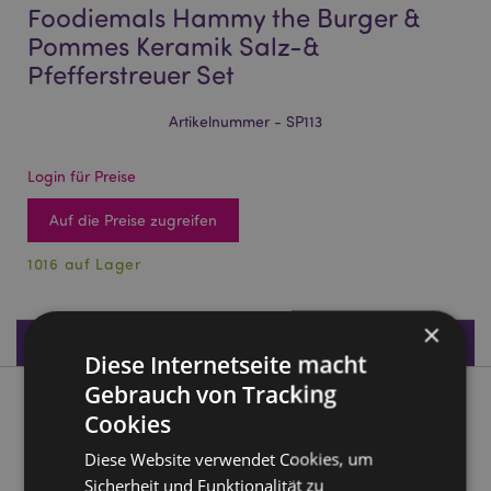
Foodiemals Hammy the Burger &
Pommes Keramik Salz-&
Pfefferstreuer Set
Artikelnummer - SP113
Login für Preise
Auf die Preise zugreifen
1016 auf Lager
×
Produktdaten
Diese Internetseite macht
Gebrauch von Tracking
Produktbeschreibung
Cookies
Diese Website verwendet Cookies, um
Foodiemals Hammy the Burger & Pommes Keramik Salz-&
Sicherheit und Funktionalität zu
Pfefferstreuer Set