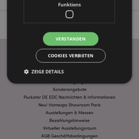
Funktions
VERSTANDEN
COOKIES VERBIETEN
WICHTIGE INFORMATION
ZEIGE DETAILS
FAQ
Lieferbedingungen
Sonderangebote
Unbedingt notwendige
Leistungs
Puckator DE EDC Nachrichten & Informationen
Neu! Homexpo Showroom Paris
Ausrichten
Funktions
Ausstellungen & Messen
Streng-notwendige-Cookies ermöglichen
Bezahlungshinweise
Kernfunktionen der Website wie die
Benutzeranmeldung und die Kontoverwaltung.
Virtueller Ausstellungsraum
Ohne unbedingt notwendige cookies kann die
AGB Geschäftsbedingungen
Website nicht richtig genutzt werden.