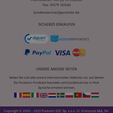
Fax: 01579 321520
kundenservice@puckator.de
SICHERES EINKAUFEN
mage-messages
1 Ta
Adobe Inc.
Stun
www.puckator.de
UNSERE ANDERE SEITEN
Sehen Sie sich alle unsere internationalen Websites an, auf denen
Sie Puckator-Produkte bestellen und Kundenservice in Ihrer
Sprache erhalten können.
mage-cache-sessid
1 T
Adobe Inc.
www.puckator.de
Copyright © 2000 - 2025 Puckator EDC Sp. z o.o. Ul. Graniczna 8AA, 54-