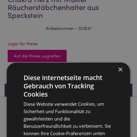
Räucherstäbchenhalter aus
Speckstein
Artikelnummer - SOB37
Login für Preise
Auf die Preise zugreifen
×
574 auf Lager
Diese Internetseite macht
Gebrauch von Tracking
Produktdaten
Cookies
Diese Website verwendet Cookies, um
Produktbeschreibung
Sicherheit und Funktionalität zu
gewährleisten und die
Chakra Herz mit Muster Räucherstäbchenhalter aus
Benutzerfreundlichkeit zu verbessern. Sie
Speckstein
können Ihre Cookie-Präferenzen unten