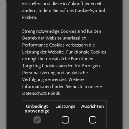
Material:
Speckstein
einstellen und diese in Zukunft jederzeit
ändern, indem Sie auf das Cookie-Symbol
Zur Verwendung mit:
Räucherstäbchen
klicken.
Produkttressourcen:
Streng notwendige Cookies sind für den
Möchten Sie mehr über den Einkauf bei Puckator
Betrieb der Website unerlässlich.
erfahren?
Dann lesen Sie unseren
Leitfaden für
Kundeninformationen.
Performance Cookies verbessern die
Leistung der Website. Funktionale Cookies
ermöglichen zusätzliche Funktionen.
Produktattribute
Targeting Cookies werden für Anzeigen-
Mehr
Höhe 2cm Breite 5cm Tiefe 5cm
Personalisierung und analytische
Information
Verfolgung verwendet. Weitere
5055071799990
Informationen finden Sie auch in unsere
112
Datenschutz Politik
0.115000
Ja
Unbedingt
Leistungs
Ausrichten
Keine
notwendige
Keine
Chakra