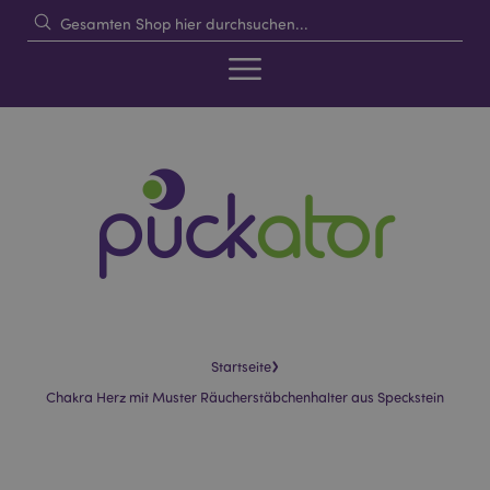
›
Startseite
Chakra Herz mit Muster Räucherstäbchenhalter aus Speckstein
Skip
Skip
to
to
the
the