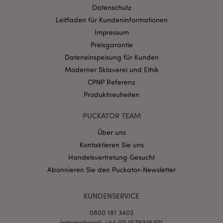
Datenschutz
Provider
/
Name
Abl
Domain
Leitfaden für Kundeninformationen
Impressum
CookieScriptConsent
1 Mo
CookieScript
.puckator.de
Preisgarantie
Dateneinspeisung für Kunden
Moderner Sklaverei und Ethik
CPNP Referenz
Produktneuheiten
mage-cache-storage-section-
1 T
Adobe Inc.
PUCKATOR TEAM
invalidation
www.puckator.de
Über uns
Kontaktieren Sie uns
Datenschutzbestimmungen von Google
Handelsvertretung Gesucht
PHPSESSID
1 Ta
PHP.net
Abonnieren Sie den Puckator-Newsletter
Stun
.www.puckator.de
KUNDENSERVICE
0800 181 3403
International: +44 (0) 1579326301