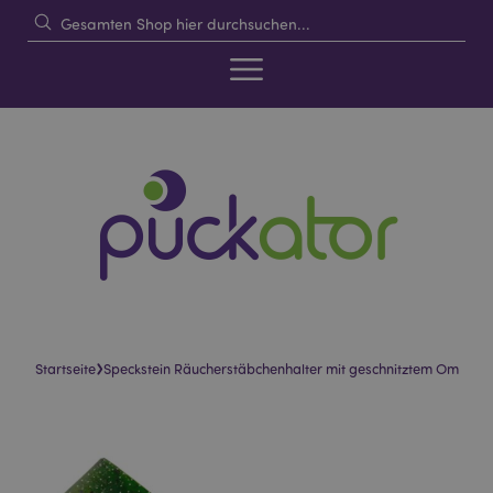
›
Startseite
Speckstein Räucherstäbchenhalter mit geschnitztem Om
Skip
Skip
to
to
the
the
end
beginning