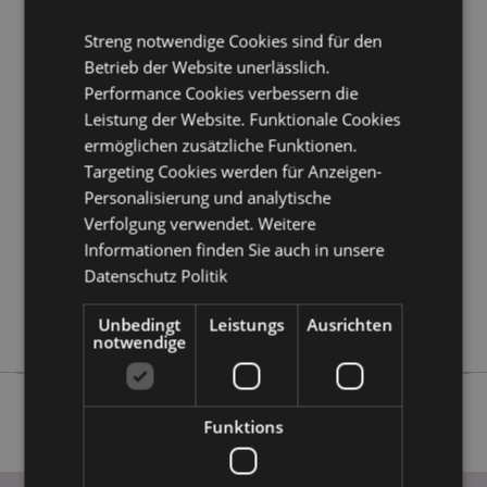
Möchten Sie mehr über den Einkauf bei Puckator
erfahren?
Dann lesen Sie unseren
Leitfaden für
Streng notwendige Cookies sind für den
Kundeninformationen.
Betrieb der Website unerlässlich.
Performance Cookies verbessern die
Produktattribute
Leistung der Website. Funktionale Cookies
ermöglichen zusätzliche Funktionen.
Mehr
Höhe 0.5cm Breite 25cm Tiefe 5cm
Information
Targeting Cookies werden für Anzeigen-
5055071790416
Personalisierung und analytische
24
Verfolgung verwendet. Weitere
0.362000
Informationen finden Sie auch in unsere
Keine
Datenschutz Politik
Keine
Keine
Unbedingt
Leistungs
Ausrichten
notwendige
Funktions