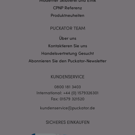
Moderner Sklaverei und Ethik
.puckator.de
CPNP Referenz
Produktneuheiten
PUCKATOR TEAM
Über uns
Kontaktieren Sie uns
mage-cache-storage-section-
1 T
Adobe Inc.
invalidation
www.puckator.de
Handelsvertretung Gesucht
Abonnieren Sie den Puckator-Newsletter
Datenschutzbestimmungen von Google
KUNDENSERVICE
PHPSESSID
1 Ta
PHP.net
Stun
.www.puckator.de
0800 181 3403
International: +44 (0) 1579326301
Fax: 01579 321520
kundenservice@puckator.de
SICHERES EINKAUFEN