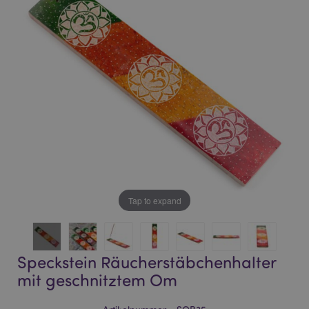
of
of
the
the
images
images
gallery
gallery
Tap to expand
Speckstein Räucherstäbchenhalter
mit geschnitztem Om