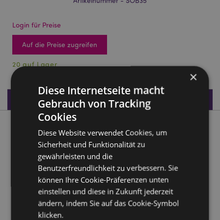
Artikelnummer - SOB35
Login für Preise
Auf die Preise zugreifen
20 auf Lager
×
Diese Internetseite macht
Produktdaten
Gebrauch von Tracking
Cookies
Produktbeschreibung
Diese Website verwendet Cookies, um
Sicherheit und Funktionalität zu
Speckstein Räucherstäbchenhalter mit geschnitztem Om
gewährleisten und die
Benutzerfreundlichkeit zu verbessern. Sie
Material:
Speckstein
können Ihre Cookie-Präferenzen unten
Verwendbar für:
Räucherstäbchen
einstellen und diese in Zukunft jederzeit
ändern, indem Sie auf das Cookie-Symbol
Produkttressourcen:
klicken.