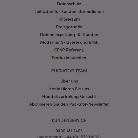
invalidation
www.puckator.de
Datenschutz
Leitfaden für Kundeninformationen
Impressum
Datenschutzbestimmungen von Google
Preisgarantie
PHPSESSID
1 Ta
PHP.net
Dateneinspeisung für Kunden
Stun
.www.puckator.de
Moderner Sklaverei und Ethik
CPNP Referenz
Produktneuheiten
PUCKATOR TEAM
Über uns
Kontaktieren Sie uns
Handelsvertretung Gesucht
Abonnieren Sie den Puckator-Newsletter
KUNDENSERVICE
mage-messages
1 Ta
Adobe Inc.
Stun
www.puckator.de
0800 181 3403
International: +44 (0) 1579326301