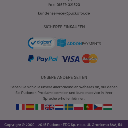
Fax: 01579 321520
kundenservice@puckator.de
SICHERES EINKAUFEN
mage-cache-sessid
1 T
Adobe Inc.
www.puckator.de
X-Magento-Vary
1 Ta
Adobe Inc.
UNSERE ANDERE SEITEN
Stun
www.puckator.de
Sehen Sie sich alle unsere internationalen Websites an, auf denen
Sie Puckator-Produkte bestellen und Kundenservice in Ihrer
Sprache erhalten können.
Copyright © 2000 - 2025 Puckator EDC Sp. z o.o. Ul. Graniczna 8AA, 54-