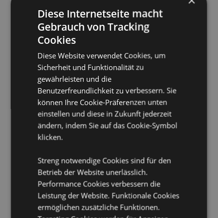
×
Keine Tierversuche:
Ja
Diese Internetseite macht
Vegan:
Ja
Gebrauch von Tracking
Phthalatfrei:
Ja
Cookies
Parabenfrei:
Ja
Diese Website verwendet Cookies, um
Palmöl:
Unsere Seifenstücke enthalten zwar Palmöl,
Sicherheit und Funktionalität zu
jedoch ausschließlich aus nachhaltigen Quellen.
gewährleisten und die
Produktinformation:
Jedes Stück Seife wiegt etwa 150
Benutzerfreundlichkeit zu verbessern. Sie
g und ist mit einer Umhüllungskarte versehen, auf der
können Ihre Cookie-Präferenzen unten
die Inhaltsstoffe und das Verfallsdatum angegeben
einstellen und diese in Zukunft jederzeit
sind.
ändern, indem Sie auf das Cookie-Symbol
CPNP:
TBC
klicken.
Produkttressourcen:
Streng notwendige Cookies sind für den
Möchten Sie mehr über den Einkauf bei Puckator
Betrieb der Website unerlässlich.
erfahren?
Dann lesen Sie unseren
Leitfaden für
Performance Cookies verbessern die
Kundeninformationen.
Leistung der Website. Funktionale Cookies
ermöglichen zusätzliche Funktionen.