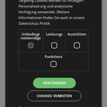
Targeting Cookies werden für Anzeigen-
Personalisierung und analytische
Verfolgung verwendet. Weitere
Informationen finden Sie auch in unsere
Datenschutz Politik
Unbedingt
Leistungs
Ausrichten
notwendige
Produktattribute
Funktions
Mehr
Höhe 5.5cm Breite 9cm Tiefe 2.5cm
Information
5055071515569
48
0.166000
VERSTANDEN
Keine
Keine
COOKIES VERBIETEN
Keine
In the Garden