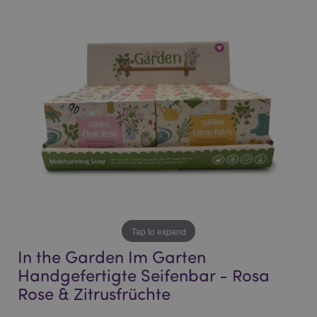
the
the
end
beginning
of
of
the
the
images
images
gallery
gallery
Tap to expand
In the Garden Im Garten
Handgefertigte Seifenbar - Rosa
Rose & Zitrusfrüchte