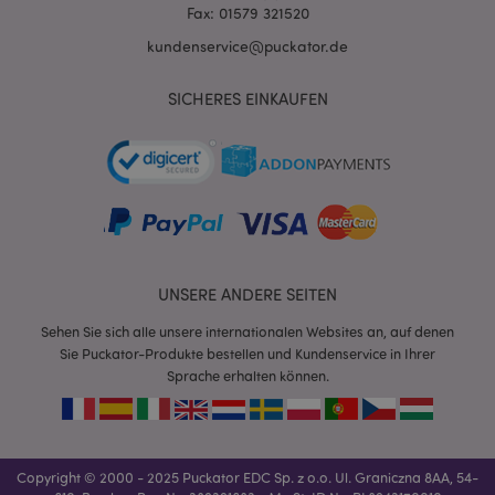
Fax: 01579 321520
kundenservice@puckator.de
SICHERES EINKAUFEN
mage-messages
1 Ta
Adobe Inc.
Stun
www.puckator.de
UNSERE ANDERE SEITEN
Sehen Sie sich alle unsere internationalen Websites an, auf denen
Sie Puckator-Produkte bestellen und Kundenservice in Ihrer
Sprache erhalten können.
mage-cache-sessid
1 T
Adobe Inc.
www.puckator.de
Copyright © 2000 - 2025 Puckator EDC Sp. z o.o. Ul. Graniczna 8AA, 54-