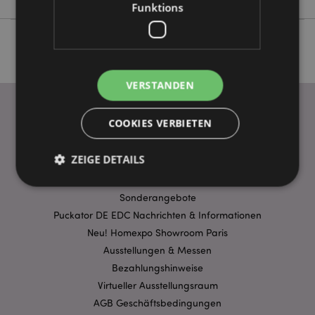
Funktions
VERSTANDEN
COOKIES VERBIETEN
WICHTIGE INFORMATION
ZEIGE DETAILS
FAQ
Lieferbedingungen
Sonderangebote
Puckator DE EDC Nachrichten & Informationen
Unbedingt notwendige
Leistungs
Neu! Homexpo Showroom Paris
Ausrichten
Funktions
Ausstellungen & Messen
Streng-notwendige-Cookies ermöglichen
Bezahlungshinweise
Kernfunktionen der Website wie die
Benutzeranmeldung und die Kontoverwaltung.
Virtueller Ausstellungsraum
Ohne unbedingt notwendige cookies kann die
AGB Geschäftsbedingungen
Website nicht richtig genutzt werden.