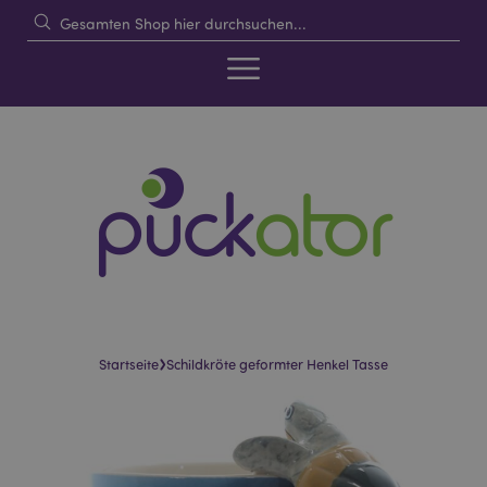
›
Startseite
Schildkröte geformter Henkel Tasse
Skip
Skip
to
to
the
the
end
beginning