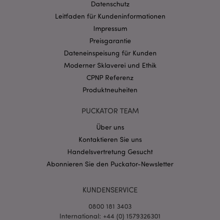
Datenschutz
Provider
/
Name
Abl
Leitfaden für Kundeninformationen
Domain
Impressum
CookieScriptConsent
1 Mo
CookieScript
.puckator.de
Preisgarantie
Dateneinspeisung für Kunden
Moderner Sklaverei und Ethik
CPNP Referenz
Produktneuheiten
mage-cache-storage-section-
1 T
Adobe Inc.
PUCKATOR TEAM
invalidation
www.puckator.de
Über uns
Kontaktieren Sie uns
Datenschutzbestimmungen von Google
Handelsvertretung Gesucht
PHPSESSID
1 Ta
PHP.net
Abonnieren Sie den Puckator-Newsletter
Stun
.www.puckator.de
KUNDENSERVICE
0800 181 3403
International: +44 (0) 1579326301