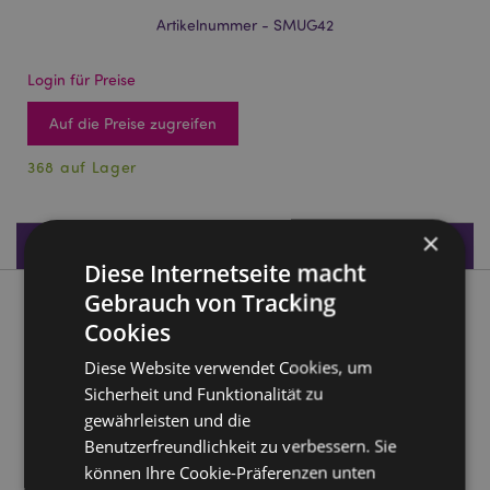
Artikelnummer - SMUG42
Login für Preise
Auf die Preise zugreifen
368 auf Lager
×
Produktdaten
Diese Internetseite macht
Gebrauch von Tracking
Produktbeschreibung
Cookies
Diese Website verwendet Cookies, um
Schildkröte geformter Henkel Tasse
Sicherheit und Funktionalität zu
Material:
Dolomit Keramik
gewährleisten und die
Lebensmittelecht:
Ja
Benutzerfreundlichkeit zu verbessern. Sie
Mikrowellensicher:
Nein
können Ihre Cookie-Präferenzen unten