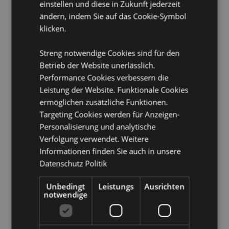
einstellen und diese in Zukunft jederzeit
Spülmaschinenfest:
Nein
ändern, indem Sie auf das Cookie-Symbol
Volumen:
400ml
klicken.
Produkttressourcen:
Streng notwendige Cookies sind für den
Möchten Sie mehr über den Einkauf bei Puckator
Betrieb der Website unerlässlich.
erfahren?
Dann lesen Sie unseren
Leitfaden für
Performance Cookies verbessern die
Kundeninformationen.
Leistung der Website. Funktionale Cookies
ermöglichen zusätzliche Funktionen.
Produktattribute
Targeting Cookies werden für Anzeigen-
Mehr
Personalisierung und analytische
Höhe 13.5cm Breite 12cm Durchmesser
Information
8.5cm
Verfolgung verwendet. Weitere
5055071690594
Informationen finden Sie auch in unsere
Datenschutz Politik
36
0.490000
Unbedingt
Leistungs
Ausrichten
Keine
notwendige
Keine
Keine