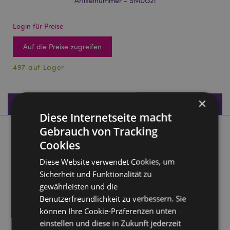
Artikelnummer - SMUG21
Login für Preise
Auf die Preise zugreifen
497 auf Lager
×
Produktdaten
Diese Internetseite macht
Gebrauch von Tracking
Produktbeschreibung
Cookies
Diese Website verwendet Cookies, um
Elefant mit Savanne geformter Henkel Tasse
Sicherheit und Funktionalität zu
Material:
Dolomit Keramik
gewährleisten und die
Lebensmittelecht:
Ja
Benutzerfreundlichkeit zu verbessern. Sie
Mikrowellensicher:
Nein
können Ihre Cookie-Präferenzen unten
Spülmaschinenfest:
einstellen und diese in Zukunft jederzeit
Nein