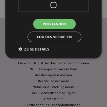
VERSTANDEN
COOKIES VERBIETEN
WICHTIGE INFORMATION
FAQ
ZEIGE DETAILS
Lieferbedingungen
Sonderangebote
Puckator DE EDC Nachrichten & Informationen
Unbedingt notwendige
Leistungs
Neu! Homexpo Showroom Paris
Ausstellungen & Messen
Ausrichten
Funktions
Bezahlungshinweise
Streng-notwendige-Cookies ermöglichen
Virtueller Ausstellungsraum
Kernfunktionen der Website wie die
Benutzeranmeldung und die Kontoverwaltung.
AGB Geschäftsbedingungen
Ohne unbedingt notwendige cookies kann die
Datenschutz
Website nicht richtig genutzt werden.
Leitfaden für Kundeninformationen
Provider
/