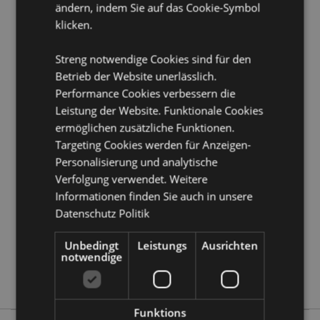
ändern, indem Sie auf das Cookie-Symbol
Volumen:
400ml
klicken.
Produkttressourcen:
Streng notwendige Cookies sind für den
Möchten Sie mehr über den Einkauf bei Puckator
Betrieb der Website unerlässlich.
erfahren?
Dann lesen Sie unseren
Leitfaden für
Performance Cookies verbessern die
Kundeninformationen.
Leistung der Website. Funktionale Cookies
ermöglichen zusätzliche Funktionen.
Produktattribute
Targeting Cookies werden für Anzeigen-
Mehr
Höhe 10.5cm Breite 11.5cm Tiefe 8.5cm
Personalisierung und analytische
Information
Verfolgung verwendet. Weitere
5055071687730
Informationen finden Sie auch in unsere
36
Datenschutz Politik
0.412000
Keine
Unbedingt
Leistungs
Ausrichten
notwendige
Keine
Keine
Funktions