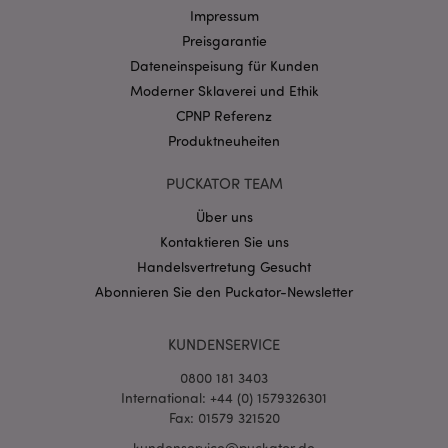
Name
Abl
Domain
Impressum
Preisgarantie
CookieScriptConsent
1 Mo
CookieScript
.puckator.de
Dateneinspeisung für Kunden
Moderner Sklaverei und Ethik
CPNP Referenz
Produktneuheiten
PUCKATOR TEAM
mage-cache-storage-section-
1 T
Adobe Inc.
invalidation
www.puckator.de
Über uns
Kontaktieren Sie uns
Handelsvertretung Gesucht
Datenschutzbestimmungen von Google
Abonnieren Sie den Puckator-Newsletter
PHPSESSID
1 Ta
PHP.net
Stun
.www.puckator.de
KUNDENSERVICE
0800 181 3403
International: +44 (0) 1579326301
Fax: 01579 321520
kundenservice@puckator.de