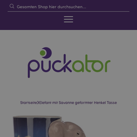
›
Startseite
Elefant mit Savanne geformter Henkel Tasse
Skip
Skip
to
to
the
the
end
beginning