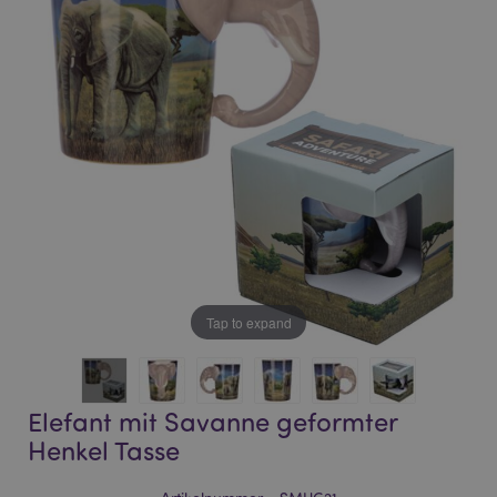
of
of
the
the
images
images
gallery
gallery
Tap to expand
Elefant mit Savanne geformter
Henkel Tasse