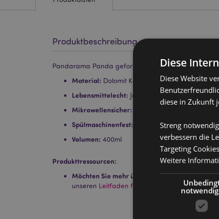
Produktbeschreibung
Diese Inter
Pandarama Panda geformter Henkel Tasse
Diese Website ve
Material:
Dolomit Keramik
Benutzerfreundlic
Lebensmittelecht:
Ja
diese in Zukunft 
Mikrowellensicher:
Nein
Streng notwendig
Spülmaschinenfest:
Nein
verbessern die Le
Volumen:
400ml
Targeting Cookie
Weitere Informat
Produkttressourcen:
Möchten Sie mehr über den Einkauf bei Puckat
Unbeding
unseren
Leitfaden für Kundeninformationen.
notwendig