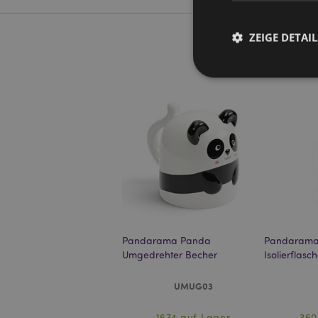
ZEIGE DETAIL
Streng-notwendige-C
Ohne unbedingt notwe
Name
CookieScriptConse
Pandarama Panda
Pandarama
Umgedrehter Becher
Isolierflasc
mage-cache-storage
invalidation
UMUG03
PHPSESSID
1674 auf Lager
360