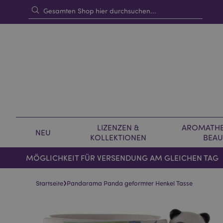
LIZENZEN &
AROMATHE
NEU
KOLLEKTIONEN
BEAU
MÖGLICHKEIT FÜR VERSENDUNG AM GLEICHEN TAG
›
Startseite
Pandarama Panda geformter Henkel Tasse
Skip
Skip
to
to
the
the