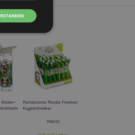
ERSTANDEN
Kontoverwaltung.
Script.com-Dienst
seinstellungen für
. Das Cookie-Banner
rdnungsgemäß
Kinder-
Pandarama Panda Fineliner
Strohhalm
Kugelschreiber
 um das
n im Browser zu
Seiten zu
PEN132
eneriert wird, die
1116 auf Lager
ies ist eine