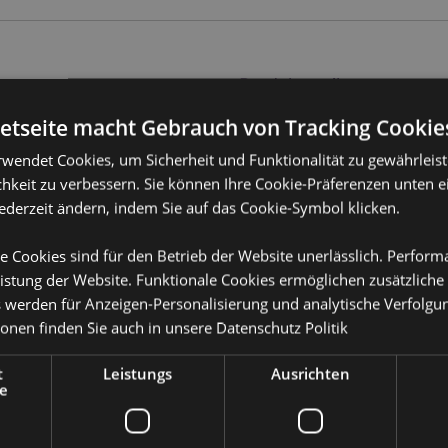
Produktattribute
Mehr
netseite macht Gebrauch von Tracking Cookie
Abmessungen
Höhe 11cm Bre
Information
rwendet Cookies, um Sicherheit und Funktionalität zu gewährleis
EAN-Nummer
505507174120
hkeit zu verbessern. Sie können Ihre Cookie-Präferenzen unten e
Kartonmenge
jederzeit ändern, indem Sie auf das Cookie-Symbol klicken.
24
Gewicht (kg)
0.420000
e Cookies sind für den Betrieb der Website unerlässlich. Perfor
istung der Website. Funktionale Cookies ermöglichen zusätzliche
IM SALE
Keine
s werden für Anzeigen-Personalisierung und analytische Verfolgu
ionen finden Sie auch in unsere
Datenschutz Politik
NEU
Keine
or erfahren?
Dann lesen Sie
PROMO
Keine
t
Leistungs
Ausrichten
e
Marke
Panda