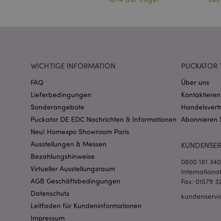
WICHTIGE INFORMATION
PUCKATOR 
mage-messages
FAQ
Über uns
Lieferbedingungen
Kontaktieren
Sonderangebote
Handelsvert
mage-cache-sessid
Puckator DE EDC Nachrichten & Informationen
Abonnieren 
Neu! Homexpo Showroom Paris
Ausstellungen & Messen
KUNDENSER
Bezahlungshinweise
X-Magento-Vary
0800 181 34
Virtueller Ausstellungsraum
Internationa
AGB Geschäftsbedingungen
Fax: 01579 3
Datenschutz
kundenservi
Leitfaden für Kundeninformationen
_GRECAPTCHA
Impressum