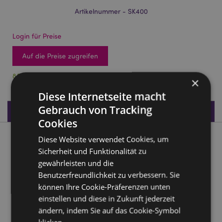
Artikelnummer - SK400
Login für Preise
Auf die Preise zugreifen
85 auf Lager
×
Diese Internetseite macht
Gebrauch von Tracking
Produktdaten
Cookies
Diese Website verwendet Cookies, um
Produktbeschreibung
Sicherheit und Funktionalität zu
gewährleisten und die
Schädel mit Fledermäusen
Benutzerfreundlichkeit zu verbessern. Sie
Material:
Harz
können Ihre Cookie-Präferenzen unten
Saisonaler Feiertag/ festlicher Anlass:
Halloween
einstellen und diese in Zukunft jederzeit
ändern, indem Sie auf das Cookie-Symbol
Produkttressourcen: