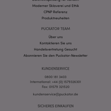
CookieScriptConsent
1 Mo
CookieScript
Moderner Sklaverei und Ethik
.puckator.de
CPNP Referenz
Produktneuheiten
PUCKATOR TEAM
Über uns
mage-cache-storage-section-
1 T
Adobe Inc.
Kontaktieren Sie uns
invalidation
www.puckator.de
Handelsvertretung Gesucht
Abonnieren Sie den Puckator-Newsletter
Datenschutzbestimmungen von Google
KUNDENSERVICE
PHPSESSID
1 Ta
PHP.net
Stun
.www.puckator.de
0800 181 3403
International: +44 (0) 1579326301
Fax: 01579 321520
kundenservice@puckator.de
SICHERES EINKAUFEN