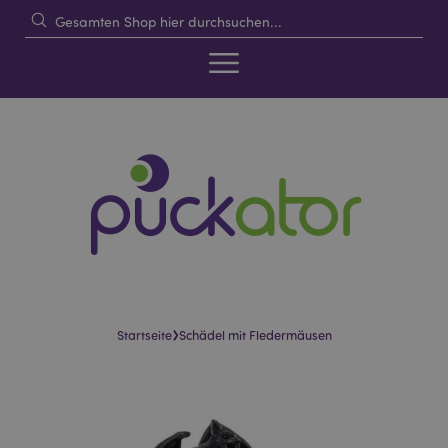
›
Startseite
Schädel mit Fledermäusen
Skip
Skip
to
to
the
the
end
beginning