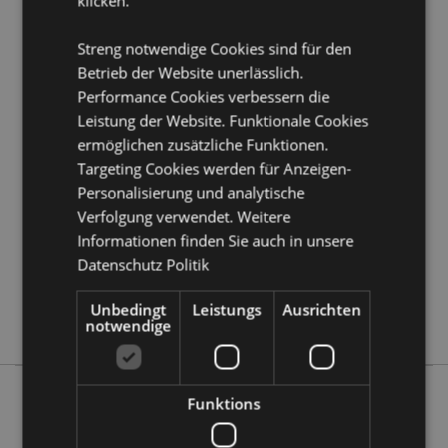
klicken.
Möchten Sie mehr über den Einkauf bei Puckator
erfahren?
Dann lesen Sie unseren
Leitfaden für
Streng notwendige Cookies sind für den
Kundeninformationen.
Betrieb der Website unerlässlich.
Performance Cookies verbessern die
Leistung der Website. Funktionale Cookies
Produktattribute
ermöglichen zusätzliche Funktionen.
Mehr
Höhe 13.5cm Breite 12cm Tiefe 13.5cm
Targeting Cookies werden für Anzeigen-
Information
5055071505614
Personalisierung und analytische
18
Verfolgung verwendet. Weitere
0.717000
Informationen finden Sie auch in unsere
Datenschutz Politik
Keine
Keine
Unbedingt
Leistungs
Ausrichten
Keine
notwendige
Funktions