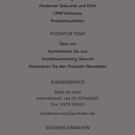
CookieScriptConsent
1 Mo
CookieScript
Moderner Sklaverei und Ethik
.puckator.de
CPNP Referenz
Produktneuheiten
PUCKATOR TEAM
Über uns
mage-cache-storage-section-
1 T
Adobe Inc.
Kontaktieren Sie uns
invalidation
www.puckator.de
Handelsvertretung Gesucht
Abonnieren Sie den Puckator-Newsletter
Datenschutzbestimmungen von Google
KUNDENSERVICE
PHPSESSID
1 Ta
PHP.net
Stun
.www.puckator.de
0800 181 3403
International: +44 (0) 1579326301
Fax: 01579 321520
kundenservice@puckator.de
SICHERES EINKAUFEN