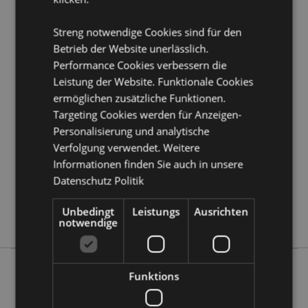
Möchten Sie mehr über den Einkauf bei Puckator
erfahren?
Dann lesen Sie unseren
Leitfaden für
Streng notwendige Cookies sind für den
Kundeninformationen.
Betrieb der Website unerlässlich.
Performance Cookies verbessern die
Leistung der Website. Funktionale Cookies
Produktattribute
ermöglichen zusätzliche Funktionen.
Mehr
Höhe 21cm Breite 15cm Tiefe 16.5cm
Targeting Cookies werden für Anzeigen-
Information
5055071505607
Personalisierung und analytische
12
Verfolgung verwendet. Weitere
1.012000
Informationen finden Sie auch in unsere
Keine
Datenschutz Politik
Keine
Unbedingt
Leistungs
Ausrichten
Keine
notwendige
Funktions