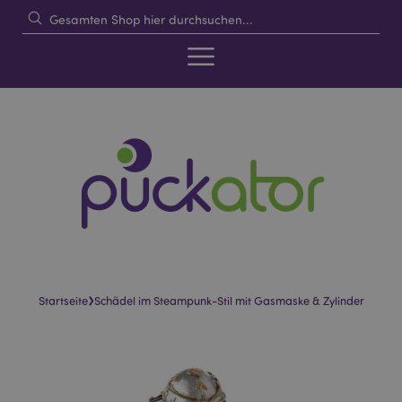
›
Startseite
Schädel im Steampunk-Stil mit Gasmaske & Zylinder
Skip
Skip
to
to
the
the
end
beginning