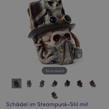
of
of
the
the
images
images
gallery
gallery
Tap to expand
Schädel im Steampunk-Stil mit