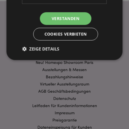
VERSTANDEN
WICHTIGE INFORMATION
FAQ
COOKIES VERBIETEN
Lieferbedingungen
Sonderangebote
ZEIGE DETAILS
Puckator DE EDC Nachrichten & Informationen
Neu! Homexpo Showroom Paris
Ausstellungen & Messen
Unbedingt notwendige
Leistungs
Bezahlungshinweise
Ausrichten
Funktions
Virtueller Ausstellungsraum
Streng-notwendige-Cookies ermöglichen
AGB Geschäftsbedingungen
Kernfunktionen der Website wie die
Datenschutz
Benutzeranmeldung und die Kontoverwaltung.
Ohne unbedingt notwendige cookies kann die
Leitfaden für Kundeninformationen
Website nicht richtig genutzt werden.
Impressum
Provider
/
Preisgarantie
Name
Abl
Domain
Dateneinspeisung für Kunden