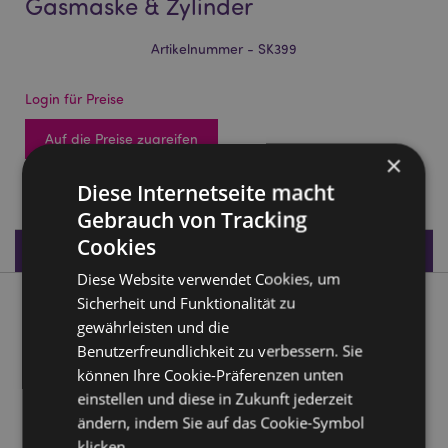
Gasmaske & Zylinder
Artikelnummer - SK399
Login für Preise
Auf die Preise zugreifen
×
221 auf Lager
Diese Internetseite macht
Gebrauch von Tracking
Cookies
Produktdaten
Diese Website verwendet Cookies, um
Sicherheit und Funktionalität zu
Produktbeschreibung
gewährleisten und die
Benutzerfreundlichkeit zu verbessern. Sie
Schädel im Steampunk-Stil mit Gasmaske & Zylinder
können Ihre Cookie-Präferenzen unten
Material:
Harz
einstellen und diese in Zukunft jederzeit
ändern, indem Sie auf das Cookie-Symbol
Produkttressourcen:
klicken.