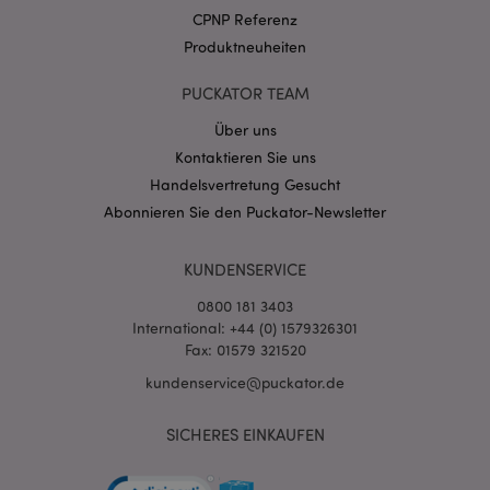
.puckator.de
CPNP Referenz
Produktneuheiten
PUCKATOR TEAM
Über uns
Kontaktieren Sie uns
mage-cache-storage-section-
1 T
Adobe Inc.
invalidation
www.puckator.de
Handelsvertretung Gesucht
Abonnieren Sie den Puckator-Newsletter
Datenschutzbestimmungen von Google
KUNDENSERVICE
PHPSESSID
1 Ta
PHP.net
Stun
.www.puckator.de
0800 181 3403
International: +44 (0) 1579326301
Fax: 01579 321520
kundenservice@puckator.de
SICHERES EINKAUFEN