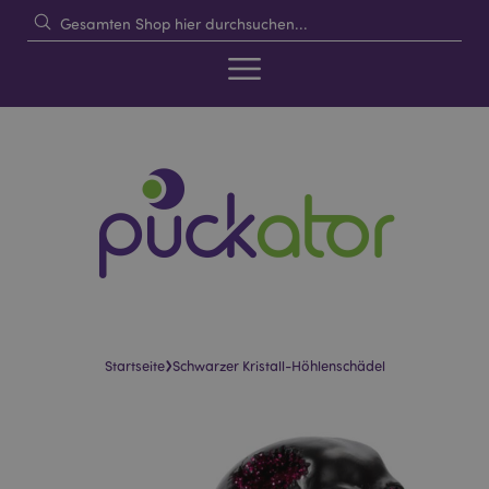
›
Startseite
Schwarzer Kristall-Höhlenschädel
Skip
Skip
to
to
the
the
end
beginning