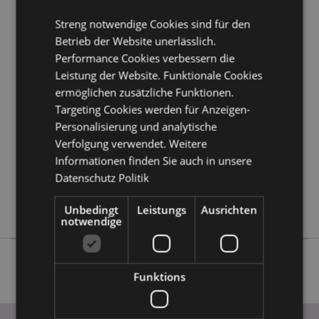
erfahren?
Dann lesen Sie unseren
Leitfaden für
Streng notwendige Cookies sind für den
Kundeninformationen.
Betrieb der Website unerlässlich.
Performance Cookies verbessern die
Produktattribute
Leistung der Website. Funktionale Cookies
Mehr
Höhe 11.5cm Breite 10cm Tiefe 15cm
ermöglichen zusätzliche Funktionen.
Information
Targeting Cookies werden für Anzeigen-
5055071783203
Personalisierung und analytische
24
Verfolgung verwendet. Weitere
0.428000
Informationen finden Sie auch in unsere
Keine
Datenschutz Politik
Keine
Keine
Unbedingt
Leistungs
Ausrichten
notwendige
Funktions