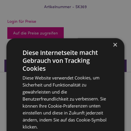
Artikelnummer - SK369
Login für Preise
Auf die Preise zugreifen
×
97 auf Lager
Diese Internetseite macht
Gebrauch von Tracking
Produktdaten
Cookies
Diese Website verwendet Cookies, um
Produktbeschreibung
Sicherheit und Funktionalität zu
gewährleisten und die
Schwarzer Kristall-Höhlenschädel
Benutzerfreundlichkeit zu verbessern. Sie
können Ihre Cookie-Präferenzen unten
Material:
Harz
einstellen und diese in Zukunft jederzeit
ändern, indem Sie auf das Cookie-Symbol
Produkttressourcen:
klicken.
Möchten Sie mehr über den Einkauf bei Puckator