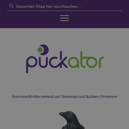
›
Startseite
Krähe stehend uaf Totenkopf und Büchern Ornament
Skip
Skip
to
to
the
the
end
beginning