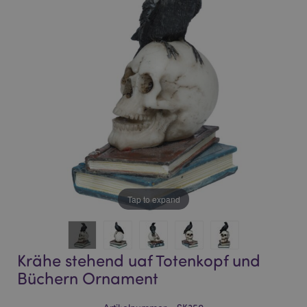
of
of
the
the
images
images
gallery
gallery
Tap to expand
Krähe stehend uaf Totenkopf und
Büchern Ornament