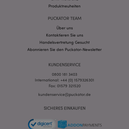
Produktneuheiten
PUCKATOR TEAM
Über uns
Kontaktieren Sie uns
mage-cache-storage-section-
1 T
Adobe Inc.
Handelsvertretung Gesucht
invalidation
www.puckator.de
Abonnieren Sie den Puckator-Newsletter
KUNDENSERVICE
Datenschutzbestimmungen von Google
PHPSESSID
1 Ta
PHP.net
0800 181 3403
Stun
.www.puckator.de
International: +44 (0) 1579326301
Fax: 01579 321520
kundenservice@puckator.de
SICHERES EINKAUFEN