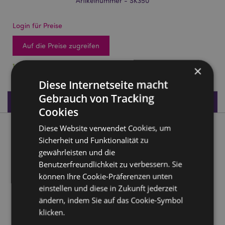
Artikelnummer - SK350
Login für Preise
Auf die Preise zugreifen
1045 auf Lager
×
Diese Internetseite macht
Gebrauch von Tracking
Produktdaten
Cookies
Diese Website verwendet Cookies, um
Produktbeschreibung
Sicherheit und Funktionalität zu
gewährleisten und die
Krähe stehend uaf Totenkopf und Büchern Ornament
Benutzerfreundlichkeit zu verbessern. Sie
Material:
Harz
können Ihre Cookie-Präferenzen unten
einstellen und diese in Zukunft jederzeit
Produkttressourcen:
ändern, indem Sie auf das Cookie-Symbol
Möchten Sie mehr über den Einkauf bei Puckator
klicken.
erfahren?
Dann lesen Sie unseren
Leitfaden für