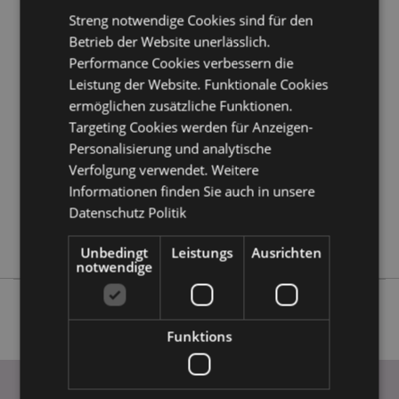
Kundeninformationen.
Streng notwendige Cookies sind für den
Betrieb der Website unerlässlich.
Performance Cookies verbessern die
Produktattribute
Leistung der Website. Funktionale Cookies
Mehr
Höhe 10cm Breite 6cm Tiefe 4.5cm
ermöglichen zusätzliche Funktionen.
Information
5055071773983
Targeting Cookies werden für Anzeigen-
72
Personalisierung und analytische
0.138000
Verfolgung verwendet. Weitere
Keine
Informationen finden Sie auch in unsere
Datenschutz Politik
Keine
Keine
Unbedingt
Leistungs
Ausrichten
notwendige
Funktions