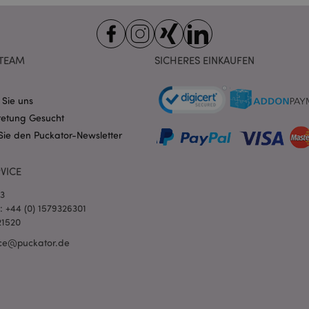
Domain
nt
1 Monat
Dieses Cookie wird vom Cookie-
CookieScript
verwendet, um die Einwilligung
.puckator.de
Besucher-Cookies zu speichern
von Cookie-Script.com muss o
TEAM
SICHERES EINKAUFEN
funktionieren.
-section-
1 Tag
Dieses Cookie wird verwendet,
Adobe Inc.
Zwischenspeichern von Inhalte
www.puckator.de
erleichtern und das Laden von 
 Sie uns
beschleunigen.
Datenschutzbestimmungen von Google
retung Gesucht
1 Tag 16
Cookie, das von Anwendungen g
PHP.net
Sie den Puckator-Newsletter
Stunden
auf der PHP-Sprache basieren. D
.www.puckator.de
allgemeine Kennung, die zum V
Benutzersitzungsvariablen verw
Normalerweise handelt es sich u
VICE
generierte Zahl. Die Art und Wei
verwendet wird, kann für die Sit
03
Ein gutes Beispiel ist jedoch di
Anmeldestatus für einen Benut
l: +44 (0) 1579326301
Seiten.
21520
1 Tag 16
Verfolgt Fehlermeldungen und 
Adobe Inc.
ce@puckator.de
Stunden
Benachrichtigungen, die dem Be
www.puckator.de
werden, z. B. die Cookie-Zusti
und verschiedene Fehlermeldun
wird aus dem Cookie gelöscht,
Käufer angezeigt wurde.
1 Tag
Der Wert dieses Cookies löst di
Adobe Inc.