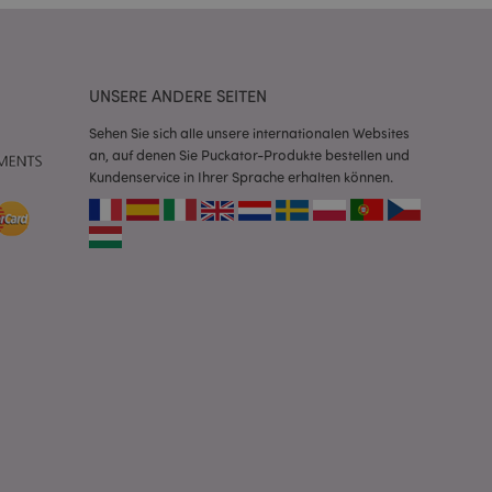
Script.com-Dienst
seinstellungen für
. Das Cookie-Banner
rdnungsgemäß
UNSERE ANDERE SEITEN
 um das
Sehen Sie sich alle unsere internationalen Websites
n im Browser zu
an, auf denen Sie Puckator-Produkte bestellen und
Seiten zu
Kundenservice in Ihrer Sprache erhalten können.
eneriert wird, die
ies ist eine
erwalten von
endet wird.
m eine zufällig
se, wie sie
e spezifisch sein.
e Beibehaltung des
zer zwischen den
andere
nutzer angezeigt
mmungsnachricht
gen. Die Nachricht
 nachdem sie dem
e Bereinigung des