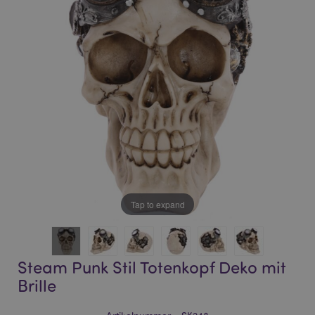
of
of
the
the
images
images
gallery
gallery
Tap to expand
Steam Punk Stil Totenkopf Deko mit
Brille