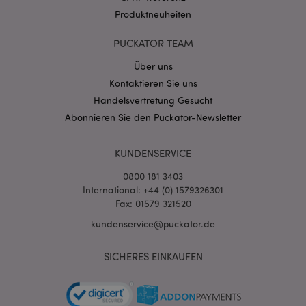
Produktneuheiten
PUCKATOR TEAM
Über uns
Kontaktieren Sie uns
mage-cache-storage-section-
1 T
Adobe Inc.
Handelsvertretung Gesucht
invalidation
www.puckator.de
Abonnieren Sie den Puckator-Newsletter
KUNDENSERVICE
Datenschutzbestimmungen von Google
PHPSESSID
1 Ta
PHP.net
0800 181 3403
Stun
.www.puckator.de
International: +44 (0) 1579326301
Fax: 01579 321520
kundenservice@puckator.de
SICHERES EINKAUFEN