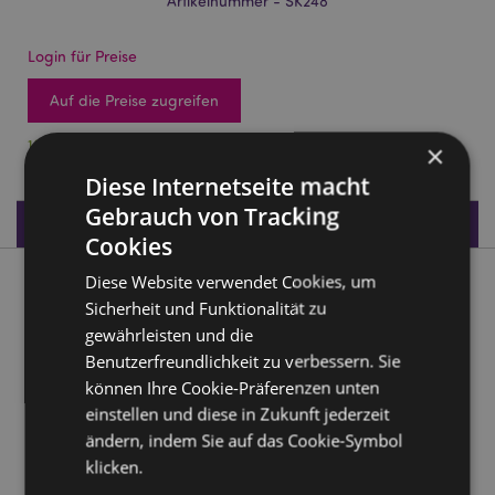
Artikelnummer - SK248
Login für Preise
Auf die Preise zugreifen
17 auf Lager
×
Diese Internetseite macht
Gebrauch von Tracking
Produktdaten
Cookies
Diese Website verwendet Cookies, um
Produktbeschreibung
Sicherheit und Funktionalität zu
gewährleisten und die
Steam Punk Stil Totenkopf Deko mit Brille
Benutzerfreundlichkeit zu verbessern. Sie
Material:
Resin
können Ihre Cookie-Präferenzen unten
einstellen und diese in Zukunft jederzeit
Produkttressourcen:
ändern, indem Sie auf das Cookie-Symbol
Möchten Sie mehr über den Einkauf bei Puckator
klicken.
erfahren?
Dann lesen Sie unseren
Leitfaden für