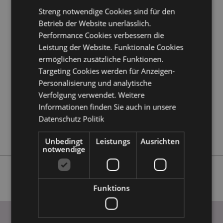
Kundeninformationen.
Streng notwendige Cookies sind für den
Betrieb der Website unerlässlich.
Performance Cookies verbessern die
Produktattribute
Leistung der Website. Funktionale Cookies
Mehr
Höhe 12cm Breite 9cm Tiefe 14.5cm
ermöglichen zusätzliche Funktionen.
Information
5055071710599
Targeting Cookies werden für Anzeigen-
18
Personalisierung und analytische
0.440000
Verfolgung verwendet. Weitere
Keine
Informationen finden Sie auch in unsere
Datenschutz Politik
Keine
Keine
Unbedingt
Leistungs
Ausrichten
notwendige
Funktions