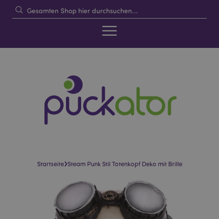
›
Startseite
Steam Punk Stil Totenkopf Deko mit Brille
Skip
Skip
to
to
the
the
end
beginning