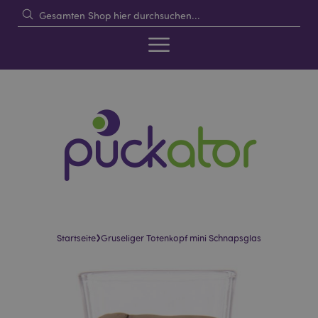
›
Startseite
Gruseliger Totenkopf mini Schnapsglas
Skip
Skip
to
to
the
the
end
beginning