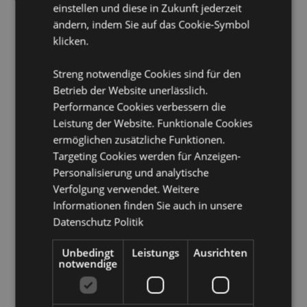
einstellen und diese in Zukunft jederzeit
Produktinformation:
nicht für heiße Flüßigkeiten
ändern, indem Sie auf das Cookie-Symbol
geeignet
klicken.
Saisonaler Feiertag/ festlicher Anlass:
Halloween
Streng notwendige Cookies sind für den
Produkttressourcen:
Betrieb der Website unerlässlich.
Möchten Sie mehr über den Einkauf bei Puckator
Performance Cookies verbessern die
erfahren?
Dann lesen Sie unseren
Leitfaden für
Leistung der Website. Funktionale Cookies
Kundeninformationen.
ermöglichen zusätzliche Funktionen.
Targeting Cookies werden für Anzeigen-
Produktattribute
Personalisierung und analytische
Mehr
Verfolgung verwendet. Weitere
Höhe 7cm Breite 5cm Tiefe 5cm
Information
Informationen finden Sie auch in unsere
5055071664915
Datenschutz Politik
96
0.158000
Unbedingt
Leistungs
Ausrichten
Keine
notwendige
Keine
Keine