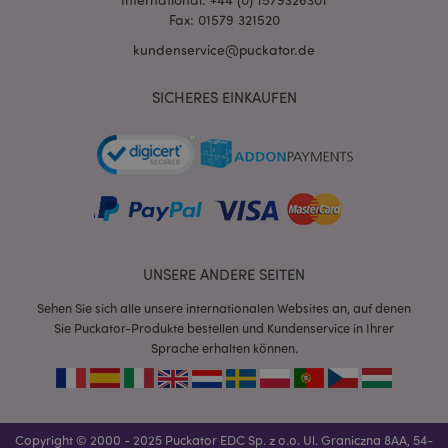
Fax: 01579 321520
kundenservice@puckator.de
SICHERES EINKAUFEN
mage-messages
1 Ta
Adobe Inc.
Stun
www.puckator.de
UNSERE ANDERE SEITEN
Sehen Sie sich alle unsere internationalen Websites an, auf denen
Sie Puckator-Produkte bestellen und Kundenservice in Ihrer
Sprache erhalten können.
mage-cache-sessid
1 T
Adobe Inc.
www.puckator.de
Copyright © 2000 - 2025 Puckator EDC Sp. z o.o. Ul. Graniczna 8AA, 54-