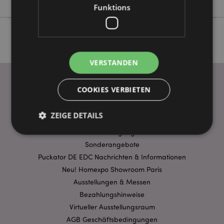
Funktions
VERSTANDEN
COOKIES VERBIETEN
WICHTIGE INFORMATION
ZEIGE DETAILS
FAQ
Lieferbedingungen
Sonderangebote
Unbedingt notwendige
Leistungs
Puckator DE EDC Nachrichten & Informationen
Neu! Homexpo Showroom Paris
Ausrichten
Funktions
Ausstellungen & Messen
Streng-notwendige-Cookies ermöglichen
Bezahlungshinweise
Kernfunktionen der Website wie die
Benutzeranmeldung und die Kontoverwaltung.
Virtueller Ausstellungsraum
Ohne unbedingt notwendige cookies kann die
AGB Geschäftsbedingungen
Website nicht richtig genutzt werden.