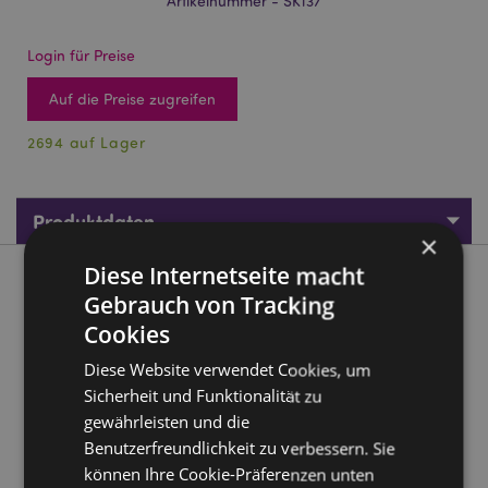
Artikelnummer - SK137
Login für Preise
Auf die Preise zugreifen
2694 auf Lager
Produktdaten
×
Diese Internetseite macht
Produktbeschreibung
Gebrauch von Tracking
Cookies
Gruseliger Totenkopf mini Schnapsglas
Diese Website verwendet Cookies, um
Material:
Resin und Glas
Sicherheit und Funktionalität zu
Lebensmittelecht:
Ja
gewährleisten und die
Mikrowellengeeignet:
Nein
Benutzerfreundlichkeit zu verbessern. Sie
Spülmaschinenfest:
Nein
können Ihre Cookie-Präferenzen unten