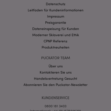
Datenschutz
Provider
/
Name
Abl
Domain
Leitfaden für Kundeninformationen
Impressum
CookieScriptConsent
1 Mo
CookieScript
.puckator.de
Preisgarantie
Dateneinspeisung für Kunden
Moderner Sklaverei und Ethik
CPNP Referenz
Produktneuheiten
mage-cache-storage-section-
1 T
Adobe Inc.
PUCKATOR TEAM
invalidation
www.puckator.de
Über uns
Kontaktieren Sie uns
Datenschutzbestimmungen von Google
Handelsvertretung Gesucht
PHPSESSID
1 Ta
PHP.net
Abonnieren Sie den Puckator-Newsletter
Stun
.www.puckator.de
KUNDENSERVICE
0800 181 3403
International: +44 (0) 1579326301