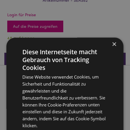
Artikelnummer - SEAS82
Login für Preise
Auf die Preise zugreifen
48 auf Lager
×
Diese Internetseite macht
Produktdaten
Gebrauch von Tracking
Cookies
Produktbeschreibung
Diese Website verwendet Cookies, um
Sicherheit und Funktionalität zu
gewährleisten und die
Strand-Souvenir - Segelschiff mit Muscheln
Benutzerfreundlichkeit zu verbessern. Sie
Material:
Holz (Kiefer), Baumwolle, Jute, Muscheln,
können Ihre Cookie-Präferenzen unten
Metall (Stahl)
einstellen und diese in Zukunft jederzeit
ändern, indem Sie auf das Cookie-Symbol
Produkttressourcen:
klicken.
Möchten Sie mehr über den Einkauf bei Puckator