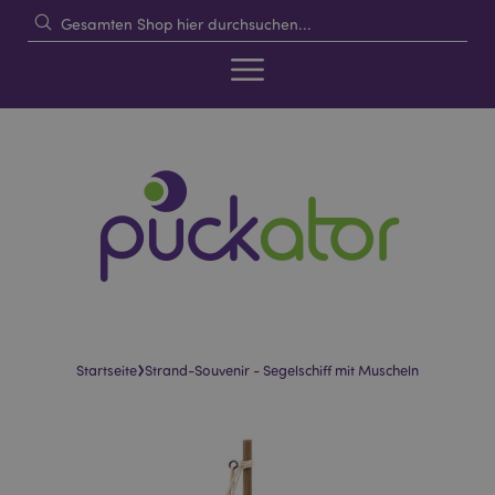
›
Startseite
Strand-Souvenir - Segelschiff mit Muscheln
Skip
Skip
to
to
the
the
end
beginning