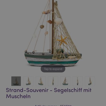
of
of
the
the
images
images
gallery
gallery
Tap to expand
Strand-Souvenir - Segelschiff mit
Muscheln