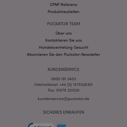
.puckator.de
CPNP Referenz
Produktneuheiten
PUCKATOR TEAM
Über uns
Kontaktieren Sie uns
mage-cache-storage-section-
1 T
Adobe Inc.
invalidation
www.puckator.de
Handelsvertretung Gesucht
Abonnieren Sie den Puckator-Newsletter
Datenschutzbestimmungen von Google
KUNDENSERVICE
PHPSESSID
1 Ta
PHP.net
Stun
.www.puckator.de
0800 181 3403
International: +44 (0) 1579326301
Fax: 01579 321520
kundenservice@puckator.de
SICHERES EINKAUFEN