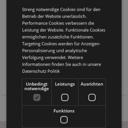
erfahren?
Dann lesen Sie unseren
Leitfaden für
Kundeninformationen.
Streng notwendige Cookies sind für den
Betrieb der Website unerlässlich.
Performance Cookies verbessern die
Produktattribute
Leistung der Website. Funktionale Cookies
Mehr
Höhe 25cm Breite 18cm Tiefe 4cm
ermöglichen zusätzliche Funktionen.
Information
Targeting Cookies werden für Anzeigen-
5055071509209
Personalisierung und analytische
48
Verfolgung verwendet. Weitere
0.211000
Informationen finden Sie auch in unsere
Keine
Datenschutz Politik
Keine
Keine
Unbedingt
Leistungs
Ausrichten
notwendige
Funktions