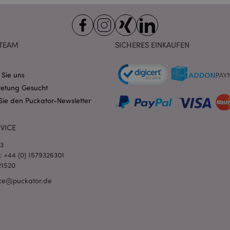
Domain
nt
1 Monat
Dieses Cookie wird vom Cookie-
CookieScript
verwendet, um die Einwilligung
.puckator.de
Besucher-Cookies zu speichern
von Cookie-Script.com muss o
TEAM
SICHERES EINKAUFEN
funktionieren.
-section-
1 Tag
Dieses Cookie wird verwendet,
Adobe Inc.
Zwischenspeichern von Inhalte
www.puckator.de
erleichtern und das Laden von 
 Sie uns
beschleunigen.
Datenschutzbestimmungen von Google
retung Gesucht
1 Tag 16
Cookie, das von Anwendungen g
PHP.net
Sie den Puckator-Newsletter
Stunden
auf der PHP-Sprache basieren. D
.www.puckator.de
allgemeine Kennung, die zum V
Benutzersitzungsvariablen verw
Normalerweise handelt es sich u
VICE
generierte Zahl. Die Art und Wei
verwendet wird, kann für die Sit
03
Ein gutes Beispiel ist jedoch di
Anmeldestatus für einen Benut
l: +44 (0) 1579326301
Seiten.
21520
1 Tag 16
Verfolgt Fehlermeldungen und 
Adobe Inc.
ce@puckator.de
Stunden
Benachrichtigungen, die dem Be
www.puckator.de
werden, z. B. die Cookie-Zusti
und verschiedene Fehlermeldun
wird aus dem Cookie gelöscht,
Käufer angezeigt wurde.
1 Tag
Der Wert dieses Cookies löst di
Adobe Inc.