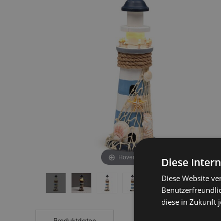
end
beginning
of
of
the
the
images
images
gallery
gallery
Hover to zoom
Diese Inter
Diese Website ve
Benutzerfreundlic
diese in Zukunft 
Produktdaten