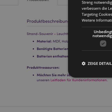
Streng notwendig
verbessern die Le
Targeting Cookie
Weitere Informat
Produktbeschreibung
Unbeding
Strand-Souvenir - Leuchtturm Figur mit Muscheln un
notwendig
Material:
MDF, Holz (Kiefer), Baumwolle, Jute, M
Benötigte Batterien:
2 AA
Batterien enthalten:
Nein
ZEIGE DETAIL
Produkttressourcen:
Möchten Sie mehr über den Einkauf bei Puckat
unseren
Leitfaden für Kundeninformationen.
Streng-notwendige-C
Ohne unbedingt notwe
Name