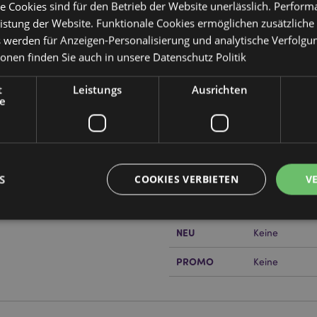
e Cookies sind für den Betrieb der Website unerlässlich. Perfor
istung der Website. Funktionale Cookies ermöglichen zusätzliche
s werden für Anzeigen-Personalisierung und analytische Verfolgu
ionen finden Sie auch in unsere
Datenschutz Politik
Produktattribute
Mehr
Abmessungen
Höhe 30cm Bre
t
Leistungs
Ausrichten
Information
d LED-Licht
e
EAN-Nummer
uscheln, Metall, Kunststoff
505507150917
Kartonmenge
24
Gewicht (kg)
0.314000
S
COOKIES VERBIETEN
V
IM SALE
Keine
or erfahren?
Dann lesen Sie
NEU
Keine
Unbedingt notwendige
Leistungs
Ausrichten
Funktions
PROMO
Keine
ookies ermöglichen Kernfunktionen der Website wie die Benutzeranmeldung und die 
ndige cookies kann die Website nicht richtig genutzt werden.
Provider
/
Ablauf
Beschreibung