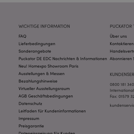
CookieScriptConse
WICHTIGE INFORMATION
PUCKATOR 
mage-cache-storage
FAQ
Über uns
invalidation
Lieferbedingungen
Kontaktieren
Sonderangebote
Handelsvert
PHPSESSID
Puckator DE EDC Nachrichten & Informationen
Abonnieren 
Neu! Homexpo Showroom Paris
Ausstellungen & Messen
KUNDENSER
Bezahlungshinweise
0800 181 34
Virtueller Ausstellungsraum
Internationa
AGB Geschäftsbedingungen
Fax: 01579 3
mage-messages
Datenschutz
kundenservi
Leitfaden für Kundeninformationen
Impressum
Preisgarantie
mage-cache-sessid
Dateneinspeisung für Kunden