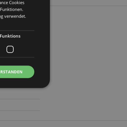
mance Cookies
 Funktionen.
ng verwendet.
ite 10cm Tiefe 10cm
Funktions
9
ERSTANDEN
Kontoverwaltung.