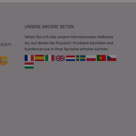
Script.com-Dienst
seinstellungen für
. Das Cookie-Banner
rdnungsgemäß
UNSERE ANDERE SEITEN
 um das
Sehen Sie sich alle unsere internationalen Websites
n im Browser zu
an, auf denen Sie Puckator-Produkte bestellen und
Seiten zu
Kundenservice in Ihrer Sprache erhalten können.
eneriert wird, die
ies ist eine
erwalten von
endet wird.
m eine zufällig
se, wie sie
e spezifisch sein.
e Beibehaltung des
zer zwischen den
andere
nutzer angezeigt
mmungsnachricht
gen. Die Nachricht
 nachdem sie dem
e Bereinigung des