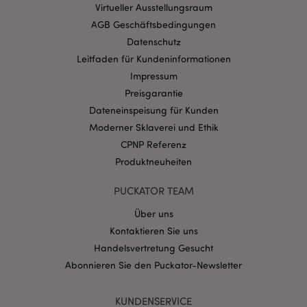
Virtueller Ausstellungsraum
Website nicht richtig genutzt werden.
AGB Geschäftsbedingungen
Provider
/
Name
Abl
Datenschutz
Domain
Leitfaden für Kundeninformationen
CookieScriptConsent
1 Mo
CookieScript
.puckator.de
Impressum
Preisgarantie
Dateneinspeisung für Kunden
Moderner Sklaverei und Ethik
CPNP Referenz
Produktneuheiten
mage-cache-storage-section-
1 T
Adobe Inc.
invalidation
www.puckator.de
PUCKATOR TEAM
Über uns
Datenschutzbestimmungen von Google
Kontaktieren Sie uns
PHPSESSID
1 Ta
PHP.net
Handelsvertretung Gesucht
Stun
.www.puckator.de
Abonnieren Sie den Puckator-Newsletter
KUNDENSERVICE