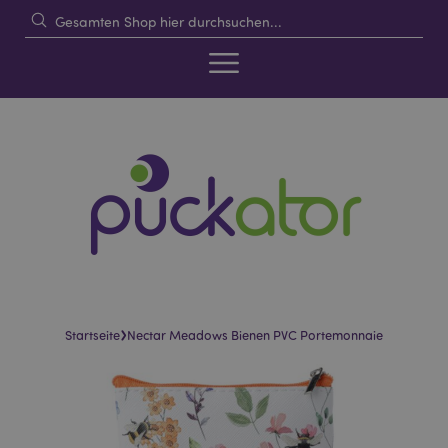
›
Startseite
Nectar Meadows Bienen PVC Portemonnaie
Skip
Skip
to
to
the
the
end
beginning