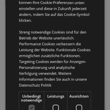
können Ihre Cookie-Präferenzen unten
Geeignet für Bleichmittel:
Nein
einstellen und diese in Zukunft jederzeit
Geeignet für den Trockner:
Nein
ändern, indem Sie auf das Cookie-Symbol
klicken.
Geeignet zum Bügeln:
Nein
Produkttressourcen:
Streng notwendige Cookies sind für den
Betrieb der Website unerlässlich.
Möchten Sie mehr über den Einkauf bei Puckator
Performance Cookies verbessern die
erfahren?
Dann lesen Sie unseren
Leitfaden für
Kundeninformationen.
Leistung der Website. Funktionale Cookies
ermöglichen zusätzliche Funktionen.
Targeting Cookies werden für Anzeigen-
Produktattribute
Personalisierung und analytische
Mehr
Höhe 9cm Breite 9cm Tiefe 3cm
Verfolgung verwendet. Weitere
Information
5055071786266
Informationen finden Sie auch in unsere
Datenschutz Politik
144
0.041000
Unbedingt
Leistungs
Ausrichten
Keine
notwendige
Keine