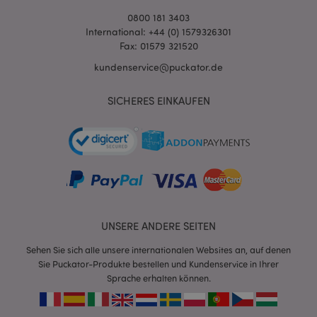
0800 181 3403
International: +44 (0) 1579326301
Fax: 01579 321520
kundenservice@puckator.de
SICHERES EINKAUFEN
mage-messages
1 Ta
Adobe Inc.
Stun
www.puckator.de
UNSERE ANDERE SEITEN
Sehen Sie sich alle unsere internationalen Websites an, auf denen
Sie Puckator-Produkte bestellen und Kundenservice in Ihrer
mage-cache-sessid
1 T
Adobe Inc.
www.puckator.de
Sprache erhalten können.