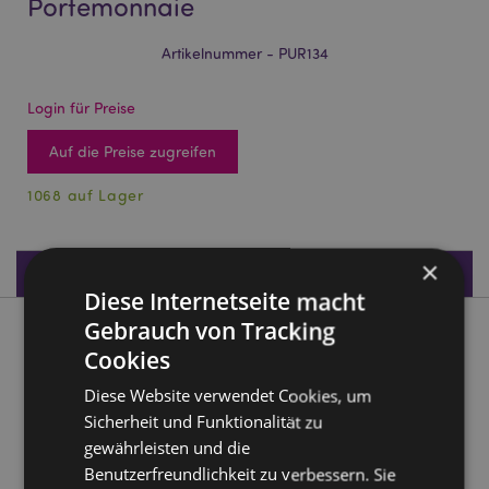
Portemonnaie
Artikelnummer - PUR134
Login für Preise
Auf die Preise zugreifen
1068 auf Lager
×
Produktdaten
Diese Internetseite macht
Gebrauch von Tracking
Produktbeschreibung
Cookies
Diese Website verwendet Cookies, um
Nectar Meadows Bienen PVC Portemonnaie
Sicherheit und Funktionalität zu
Material:
PVC und Metall
gewährleisten und die
Pflegehinweis:
Nur mit einem feuchten Tuch
Benutzerfreundlichkeit zu verbessern. Sie
abwischen