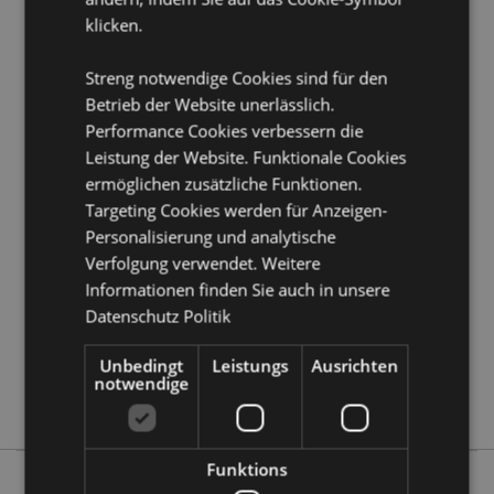
Produkttressourcen:
klicken.
Möchten Sie mehr über den Einkauf bei Puckator
erfahren?
Dann lesen Sie unseren
Leitfaden für
Streng notwendige Cookies sind für den
Kundeninformationen.
Betrieb der Website unerlässlich.
Performance Cookies verbessern die
Produktattribute
Leistung der Website. Funktionale Cookies
ermöglichen zusätzliche Funktionen.
Mehr
Höhe 8.5cm Breite 11cm Tiefe 2.5cm
Targeting Cookies werden für Anzeigen-
Information
5055071785719
Personalisierung und analytische
144
Verfolgung verwendet. Weitere
0.093000
Informationen finden Sie auch in unsere
Ja
Datenschutz Politik
Keine
Unbedingt
Leistungs
Ausrichten
Keine
notwendige
Barks
Funktions