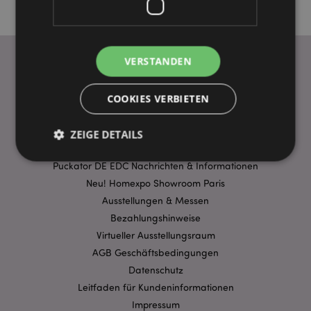
VERSTANDEN
WICHTIGE INFORMATION
COOKIES VERBIETEN
FAQ
Lieferbedingungen
ZEIGE DETAILS
Sonderangebote
Puckator DE EDC Nachrichten & Informationen
Neu! Homexpo Showroom Paris
Unbedingt notwendige
Leistungs
Ausstellungen & Messen
Ausrichten
Funktions
Bezahlungshinweise
Streng-notwendige-Cookies ermöglichen
Virtueller Ausstellungsraum
Kernfunktionen der Website wie die
AGB Geschäftsbedingungen
Benutzeranmeldung und die Kontoverwaltung.
Ohne unbedingt notwendige cookies kann die
Datenschutz
Website nicht richtig genutzt werden.
Leitfaden für Kundeninformationen
Provider
/
Impressum
Name
Abl
Domain