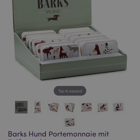
of
of
the
the
images
images
gallery
gallery
Tap to expand
Barks Hund Portemonnaie mit