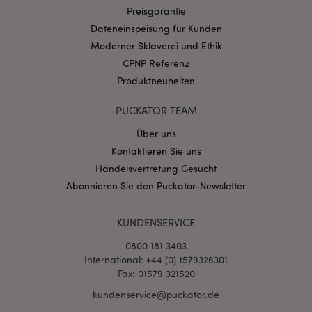
Preisgarantie
CookieScriptConsent
1 Mo
CookieScript
Dateneinspeisung für Kunden
.puckator.de
Moderner Sklaverei und Ethik
CPNP Referenz
Produktneuheiten
PUCKATOR TEAM
mage-cache-storage-section-
1 T
Adobe Inc.
Über uns
invalidation
www.puckator.de
Kontaktieren Sie uns
Handelsvertretung Gesucht
Abonnieren Sie den Puckator-Newsletter
Datenschutzbestimmungen von Google
PHPSESSID
1 Ta
PHP.net
Stun
.www.puckator.de
KUNDENSERVICE
0800 181 3403
International: +44 (0) 1579326301
Fax: 01579 321520
kundenservice@puckator.de