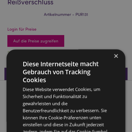
Reißverschluss
Artikelnummer - PUR131
Login für Preise
Auf die Preise zugreifen
24 auf Lager
×
Diese Internetseite macht
Gebrauch von Tracking
Produktdaten
Cookies
Diese Website verwendet Cookies, um
Produktbeschreibung
Sicherheit und Funktionalität zu
gewährleisten und die
Barks Hund Portemonnaie mit Reißverschluss
Benutzerfreundlichkeit zu verbessern. Sie
Material:
PVC, Polyester-Oxfordstoff, Papier, Karton
können Ihre Cookie-Präferenzen unten
und ein Metallreißverschluss
einstellen und diese in Zukunft jederzeit
ändern, indem Sie auf das Cookie-Symbol