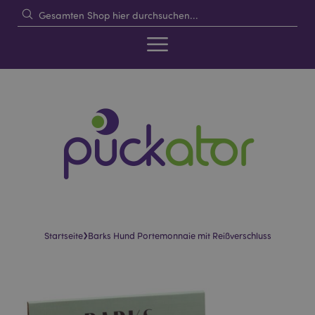
›
Startseite
Barks Hund Portemonnaie mit Reißverschluss
Skip
Skip
to
to
the
the
end
beginning