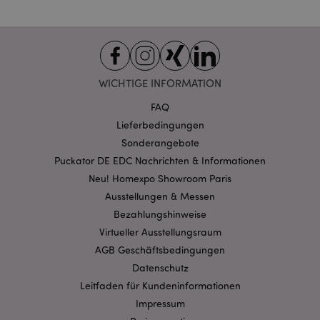
CookieScriptConsent
1 Mo
CookieScript
.puckator.de
WICHTIGE INFORMATION
FAQ
Lieferbedingungen
mage-cache-storage-section-
1 T
Adobe Inc.
invalidation
www.puckator.de
Sonderangebote
Puckator DE EDC Nachrichten & Informationen
Neu! Homexpo Showroom Paris
Datenschutzbestimmungen von Google
Ausstellungen & Messen
PHPSESSID
1 Ta
PHP.net
Bezahlungshinweise
Stun
.www.puckator.de
Virtueller Ausstellungsraum
AGB Geschäftsbedingungen
Datenschutz
Leitfaden für Kundeninformationen
Impressum