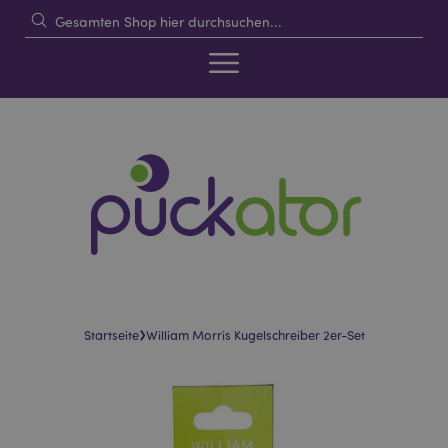
›
Startseite
William Morris Kugelschreiber 2er-Set
Skip
Skip
to
to
the
the
end
beginning