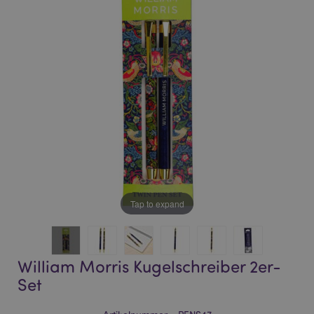
of
of
the
the
images
images
gallery
gallery
Tap to expand
William Morris Kugelschreiber 2er-
Set