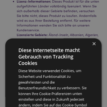
Lizenz-Informationen:
Dieses Produkt ist für die unten
aufgeführten Länder vollständig lizenziert. Wenn Sie
sich außerhalb dieser Gebiete befinden, versuchen
Sie bitte nicht, dieses Produkt zu kaufen. Andernfalls
wird es aus Ihrer Bestellung entfernt. Für weitere
Informationen wenden Sie sich bitte an unseren
Kundenservice.
Lizenzierte Gebiete:
Åland-Inseln, Albanien, Algerien,
Andorra, Angola, Österreich, Azoren (Portugal),
×
Bahrain, Balearen (Spanien), Weißrussland, Belgien,
Diese Internetseite macht
Benin, Bermuda, Bosnien und Herzegowina,
Botswana, Bulgarien, Burkina Faso, Burundi, Kamerun,
Gebrauch von Tracking
Kanarische Inseln (Spanien), Kap Verde,
Cookies
Zentralafrikanische Republik, Ceuta und Melilla,
Tschad, Komoren, Demokratische Republik Kongo,
Diese Website verwendet Cookies, um
Korsika (Frankreich), Elfenbeinküste, Kroatien, Zypern,
Sicherheit und Funktionalität zu
Tschechische Republik, Dänemark, Dschibuti, Ägypten,
gewährleisten und die
Äquatorialguinea, Eritrea, Estland, Äthiopien, Färöer-
Inseln, Finnland (Festland), Frankreich (Festland),
Benutzerfreundlichkeit zu verbessern. Sie
Französisch-Guayana, Gabun, Gambia, Georgien,
können Ihre Cookie-Präferenzen unten
Deutschland, Ghana, Gibraltar, Griechenland,
einstellen und diese in Zukunft jederzeit
Guadeloupe, Guernsey (Kanalinseln), Guinea, Guinea-
ändern, indem Sie auf das Cookie-Symbol
Bissau, Heiliger Stuhl (Vatikanstadt), Ungarn, Island,