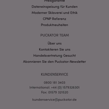
Preisgarantie
Dateneinspeisung für Kunden
Moderner Sklaverei und Ethik
CPNP Referenz
Produktneuheiten
mage-messages
1 Ta
Adobe Inc.
Stun
www.puckator.de
PUCKATOR TEAM
Über uns
Kontaktieren Sie uns
Handelsvertretung Gesucht
Abonnieren Sie den Puckator-Newsletter
KUNDENSERVICE
mage-cache-sessid
1 T
Adobe Inc.
www.puckator.de
0800 181 3403
International: +44 (0) 1579326301
Fax: 01579 321520
kundenservice@puckator.de
X-Magento-Vary
1 Ta
Adobe Inc.