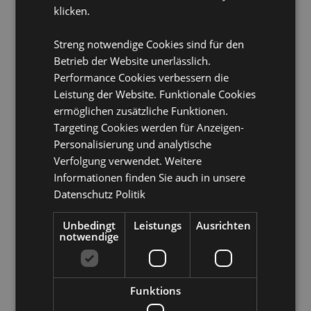
klicken.
Iran, Irak, Irland, Isle of Man (Vereinigtes Königreich),
Israel, Italien (Festland), Jersey (Kanalinseln), Jordanien,
Kenia, Kuwait, Lettland, Libanon, Lesotho, Liberia,
Streng notwendige Cookies sind für den
Libysch-Arabische Dschamahirija, Liechtenstein,
Betrieb der Website unerlässlich.
Litauen, Luxemburg, Nordmazedonien, Madagaskar,
Performance Cookies verbessern die
Madeira (Portugal), Malawi, Mali, Malta, Martinique,
Leistung der Website. Funktionale Cookies
Mauretanien, Mauritius, Mayotte, Moldawien,
Monaco, Montenegro, Marokko, Mosambik, Namibia,
ermöglichen zusätzliche Funktionen.
Niederlande, Niger, Nigeria, Norwegen, Oman,
Targeting Cookies werden für Anzeigen-
Palästina, Polen, Portugal (Festland), Katar, Réunion,
Personalisierung und analytische
Rumänien, Ruanda, Saint-Martin (französischer Teil),
Verfolgung verwendet. Weitere
San Marino, São Tomé und Príncipe, Saudi-Arabien,
Informationen finden Sie auch in unsere
Senegal, Serbien, Sizilien (Italien), Slowakei,
Slowenien, Somalia, Südafrika, Südsudan, Spanien
Datenschutz Politik
(Festland), Eswatini, Schweden, Schweiz, Syrische
Arabische Republik, Tansania, Togo, Tunesien, Türkei,
Unbedingt
Leistungs
Ausrichten
Uganda, Ukraine, Vereinigte Arabische Emirate,
notwendige
Vereinigtes Königreich (Festland), Vereinigtes
Königreich (Nordirland, Highlands und Inseln),
Westsahara, Jemen, Sambia, Simbabwe
Funktions
Produkttressourcen: