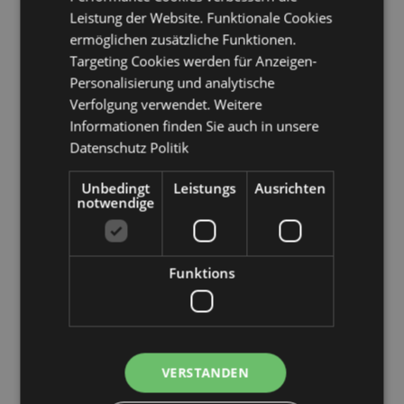
Malta, Martinique, Mayotte, Moldawien, Monaco,
Leistung der Website. Funktionale Cookies
Montenegro, Niederlande, Norwegen, Palästina,
ermöglichen zusätzliche Funktionen.
Polen, Portugal (Festland), Katar, Réunion, Rumänien,
Saint-Martin (französischer Teil), San Marino, Serbien,
Targeting Cookies werden für Anzeigen-
Sizilien (Italien), Singapur, Slowakei, Slowenien,
Personalisierung und analytische
Spanien (Festland), Schweden, Schweiz, Ukraine,
Verfolgung verwendet. Weitere
Vereinigte Arabische Emirate, Vereinigtes Königreich
Informationen finden Sie auch in unsere
(Festland), Vereinigtes Königreich (Nordirland,
Datenschutz Politik
Highlands und Inseln)
Unbedingt
Leistungs
Ausrichten
Produkttressourcen:
notwendige
Möchten Sie mehr über den Einkauf bei Puckator
erfahren?
Dann lesen Sie unseren
Leitfaden für
Kundeninformationen.
Funktions
Produktattribute
Mehr
Höhe 13cm Breite 1cm Tiefe 1cm
Information
5055071787713
VERSTANDEN
192