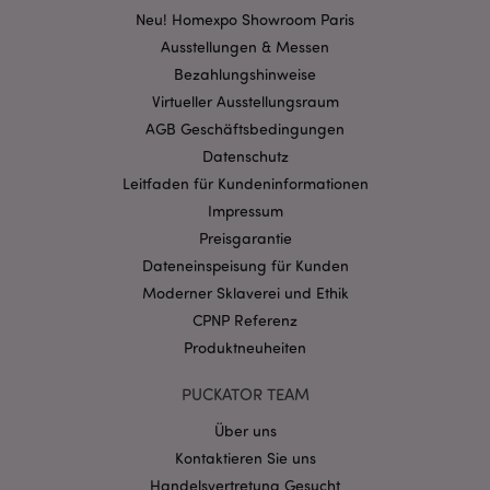
Neu! Homexpo Showroom Paris
Ausstellungen & Messen
mage-cache-storage-section-
1 T
Adobe Inc.
Bezahlungshinweise
invalidation
www.puckator.de
Virtueller Ausstellungsraum
AGB Geschäftsbedingungen
Datenschutz
Datenschutzbestimmungen von Google
Leitfaden für Kundeninformationen
PHPSESSID
1 Ta
PHP.net
Stun
.www.puckator.de
Impressum
Preisgarantie
Dateneinspeisung für Kunden
Moderner Sklaverei und Ethik
CPNP Referenz
Produktneuheiten
PUCKATOR TEAM
Über uns
Kontaktieren Sie uns
Handelsvertretung Gesucht