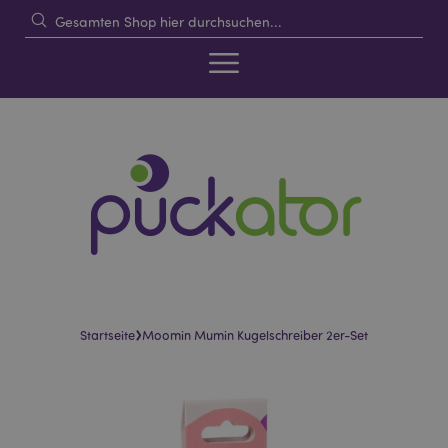
›
Startseite
Moomin Mumin Kugelschreiber 2er-Set
Skip
Skip
to
to
the
the
end
beginning