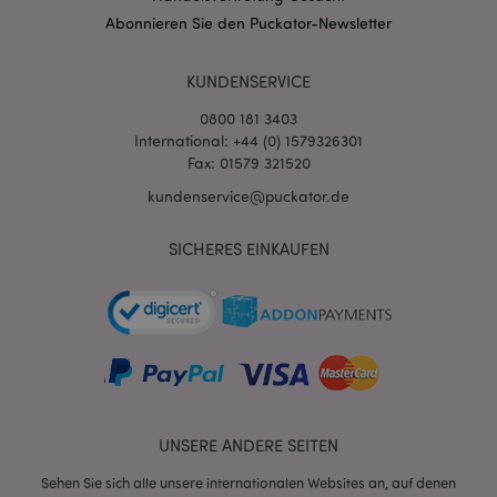
mage-messages
1 Ta
Adobe Inc.
Abonnieren Sie den Puckator-Newsletter
Stun
www.puckator.de
KUNDENSERVICE
0800 181 3403
International: +44 (0) 1579326301
Fax: 01579 321520
kundenservice@puckator.de
mage-cache-sessid
1 T
Adobe Inc.
www.puckator.de
SICHERES EINKAUFEN
X-Magento-Vary
1 Ta
Adobe Inc.
Stun
www.puckator.de
UNSERE ANDERE SEITEN
Sehen Sie sich alle unsere internationalen Websites an, auf denen