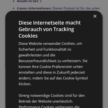
Anzahl im Set:
2
Lizenz-Informationen:
Dieses Produkt ist für die unten
aufgeführten Länder vollständig lizenziert. Wenn Sie
×
sich außerhalb dieser Gebiete befinden, versuchen
Diese Internetseite macht
Sie bitte nicht, dieses Produkt zu kaufen. Andernfalls
wird es aus Ihrer Bestellung entfernt. Für weitere
Gebrauch von Tracking
Informationen wenden Sie sich bitte an unseren
Cookies
Kundenservice.
Lizenzierte Gebiete:
Åland-Inseln, Albanien,
Diese Website verwendet Cookies, um
Österreich, Azoren (Portugal), Bahrain, Balearen
Sicherheit und Funktionalität zu
(Spanien), Belgien, Bermuda, Bosnien und
gewährleisten und die
Herzegowina, Bulgarien, Kanada, Kanarische Inseln
Benutzerfreundlichkeit zu verbessern. Sie
(Spanien), Ceuta und Melilla, Korsika (Frankreich),
Kroatien, Zypern, Tschechische Republik, Dänemark,
können Ihre Cookie-Präferenzen unten
Estland, Finnland (Festland), Frankreich (Festland),
einstellen und diese in Zukunft jederzeit
Französisch-Guayana, Deutschland, Gibraltar,
ändern, indem Sie auf das Cookie-Symbol
Griechenland, Guadeloupe, Guernsey (Kanalinseln),
klicken.
Heiliger Stuhl (Vatikanstadt), Hongkong, Ungarn,
Island, Irland, Isle of Man (Vereinigtes Königreich),
Italien (Festland), Jersey (Kanalinseln), Jordanien,
Streng notwendige Cookies sind für den
Kosovo, Kuwait, Lettland, Liechtenstein, Litauen,
Betrieb der Website unerlässlich.
Luxemburg, Nordmazedonien, Madeira (Portugal),
Performance Cookies verbessern die