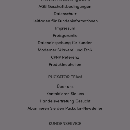
Website nicht richtig genutzt werden.
AGB Geschäftsbedingungen
Provider
/
Name
Abl
Datenschutz
Domain
Leitfaden für Kundeninformationen
CookieScriptConsent
1 Mo
CookieScript
Impressum
.puckator.de
Preisgarantie
Dateneinspeisung für Kunden
Moderner Sklaverei und Ethik
CPNP Referenz
Produktneuheiten
mage-cache-storage-section-
1 T
Adobe Inc.
invalidation
www.puckator.de
PUCKATOR TEAM
Über uns
Kontaktieren Sie uns
Datenschutzbestimmungen von Google
Handelsvertretung Gesucht
PHPSESSID
1 Ta
PHP.net
Stun
.www.puckator.de
Abonnieren Sie den Puckator-Newsletter
KUNDENSERVICE