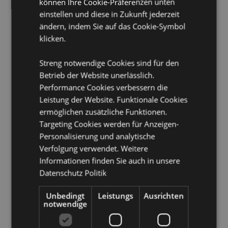
Produkttressourcen:
können Ihre Cookie-Präferenzen unten
einstellen und diese in Zukunft jederzeit
Möchten Sie mehr über den Einkauf bei Puckator
erfahren?
ändern, indem Sie auf das Cookie-Symbol
Dann lesen Sie unseren
Leitfaden für
Kundeninformationen.
klicken.
Streng notwendige Cookies sind für den
Betrieb der Website unerlässlich.
Performance Cookies verbessern die
Leistung der Website. Funktionale Cookies
ermöglichen zusätzliche Funktionen.
Targeting Cookies werden für Anzeigen-
Produktattribute
Personalisierung und analytische
Mehr
Höhe 13cm Breite 1cm Tiefe 1cm
Verfolgung verwendet. Weitere
Information
5055071784446
Informationen finden Sie auch in unsere
192
Datenschutz Politik
0.022000
Unbedingt
Leistungs
Ausrichten
Keine
notwendige
Keine
Keine