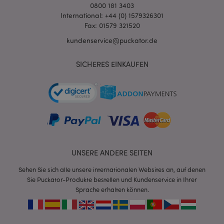
0800 181 3403
International: +44 (0) 1579326301
Fax: 01579 321520
kundenservice@puckator.de
SICHERES EINKAUFEN
mage-messages
1 Ta
Adobe Inc.
Stun
www.puckator.de
UNSERE ANDERE SEITEN
Sehen Sie sich alle unsere internationalen Websites an, auf denen
Sie Puckator-Produkte bestellen und Kundenservice in Ihrer
mage-cache-sessid
1 T
Adobe Inc.
Sprache erhalten können.
www.puckator.de