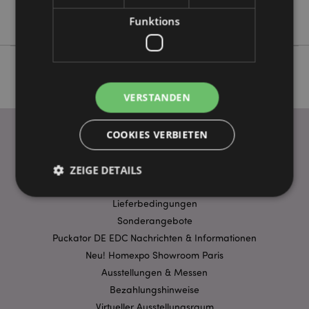
Nectar Meadows
Funktions
VERSTANDEN
COOKIES VERBIETEN
WICHTIGE INFORMATION
ZEIGE DETAILS
FAQ
Lieferbedingungen
Sonderangebote
Unbedingt notwendige
Leistungs
Puckator DE EDC Nachrichten & Informationen
Ausrichten
Funktions
Neu! Homexpo Showroom Paris
Streng-notwendige-Cookies ermöglichen
Ausstellungen & Messen
Kernfunktionen der Website wie die
Bezahlungshinweise
Benutzeranmeldung und die Kontoverwaltung.
Ohne unbedingt notwendige cookies kann die
Virtueller Ausstellungsraum