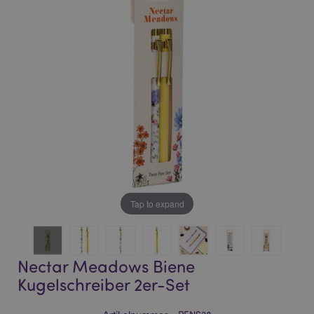
of
of
the
the
images
images
gallery
gallery
Tap to expand
Nectar Meadows Biene
Kugelschreiber 2er-Set