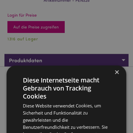
Artikelnummer - PENS28
Login für Preise
Auf die Preise zugreifen
1316 auf Lager
Produktdaten
×
Produktbeschreibung
Diese Internetseite macht
Gebrauch von Tracking
Nectar Meadows Biene Kugelschreiber 2er-Set
Cookies
Material:
Plastik und Metall
Diese Website verwendet Cookies, um
Tintenfarbe:
Schwarz
Sicherheit und Funktionalität zu
gewährleisten und die
Anzahl im Set:
2
Benutzerfreundlichkeit zu verbessern. Sie