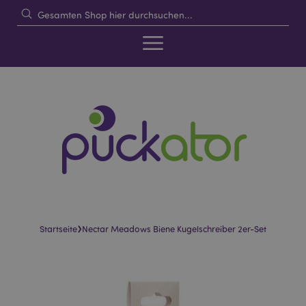
›
Startseite
Nectar Meadows Biene Kugelschreiber 2er-Set
Skip
Skip
to
to
the
the
end
beginning