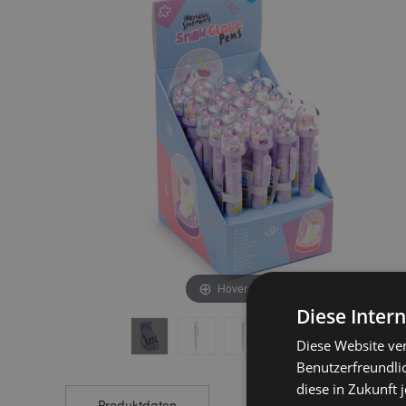
end
beginning
of
of
the
the
images
images
gallery
gallery
Hover to zoom
Diese Inter
Diese Website ve
Benutzerfreundlic
diese in Zukunft 
Produktdaten