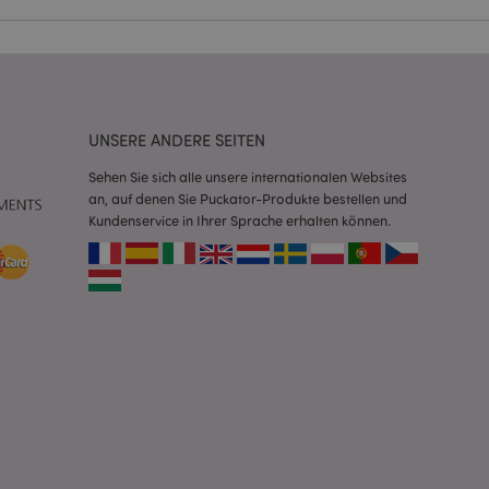
Script.com-Dienst
seinstellungen für
. Das Cookie-Banner
rdnungsgemäß
UNSERE ANDERE SEITEN
 um das
n im Browser zu
Sehen Sie sich alle unsere internationalen Websites
Seiten zu
an, auf denen Sie Puckator-Produkte bestellen und
Kundenservice in Ihrer Sprache erhalten können.
eneriert wird, die
ies ist eine
erwalten von
endet wird.
m eine zufällig
se, wie sie
e spezifisch sein.
e Beibehaltung des
zer zwischen den
andere
nutzer angezeigt
mmungsnachricht
gen. Die Nachricht
 nachdem sie dem