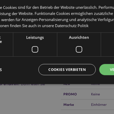
e Cookies sind für den Betrieb der Website unerlässlich. Perfor
istung der Website. Funktionale Cookies ermöglichen zusätzliche
s werden für Anzeigen-Personalisierung und analytische Verfolgu
Produktattribute
ionen finden Sie auch in unsere
Datenschutz Politik
Mehr
Abmessungen
Höhe 22cm Bre
Information
t
Leistungs
Ausrichten
e
EAN-Nummer
50568482053
Kartonmenge
480
Gewicht (kg)
0.018000
S
COOKIES VERBIETEN
V
IM SALE
Keine
NEU
or erfahren?
Keine
Dann lesen Sie
PROMO
Keine
Unbedingt notwendige
Leistungs
Ausrichten
Funktions
ookies ermöglichen Kernfunktionen der Website wie die Benutzeranmeldung und die 
Marke
Einhörner
ndige cookies kann die Website nicht richtig genutzt werden.