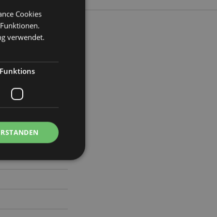
mance Cookies
 Funktionen.
ng verwendet.
ite 2.5cm Tiefe 2cm
Funktions
86
ERSTANDEN
Kontoverwaltung.