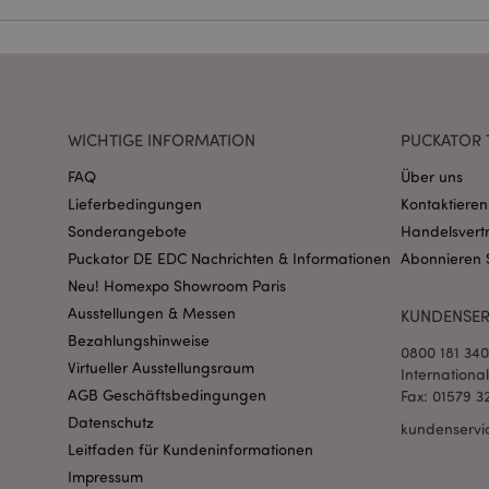
Name
CookieScriptConse
WICHTIGE INFORMATION
PUCKATOR 
mage-cache-storage
invalidation
FAQ
Über uns
Lieferbedingungen
Kontaktieren
PHPSESSID
Sonderangebote
Handelsvert
Puckator DE EDC Nachrichten & Informationen
Abonnieren 
Neu! Homexpo Showroom Paris
Ausstellungen & Messen
KUNDENSER
Bezahlungshinweise
0800 181 34
Virtueller Ausstellungsraum
Internationa
AGB Geschäftsbedingungen
Fax: 01579 3
mage-messages
Datenschutz
kundenservi
Leitfaden für Kundeninformationen
Impressum