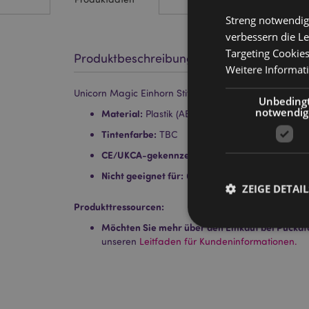
Streng notwendig
verbessern die Le
Targeting Cookie
Produktbeschreibung
Weitere Informat
Unicorn Magic Einhorn Stift mit Schneekugel-Topper
Unbeding
notwendig
Material:
Plastik (ABS)
Tintenfarbe:
TBC
CE/UKCA-gekennzeichnet:
Ja
Nicht geeignet für:
0 - 3 Jahre
ZEIGE DETAIL
Produkttressourcen:
Möchten Sie mehr über den Einkauf bei Puckat
unseren
Leitfaden für Kundeninformationen.
Streng-notwendige-C
Ohne unbedingt notwe