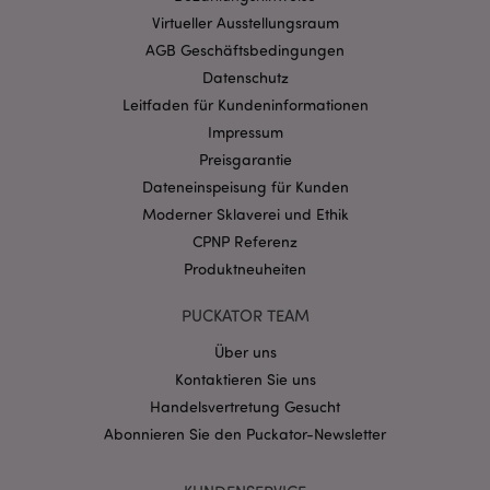
Ohne unbedingt notwendige cookies kann die
Website nicht richtig genutzt werden.
Virtueller Ausstellungsraum
AGB Geschäftsbedingungen
Provider
/
Name
Abl
Domain
Datenschutz
CookieScriptConsent
1 Mo
Leitfaden für Kundeninformationen
CookieScript
.puckator.de
Impressum
Preisgarantie
Dateneinspeisung für Kunden
Moderner Sklaverei und Ethik
CPNP Referenz
Produktneuheiten
mage-cache-storage-section-
1 T
Adobe Inc.
invalidation
www.puckator.de
PUCKATOR TEAM
Über uns
Datenschutzbestimmungen von Google
Kontaktieren Sie uns
PHPSESSID
1 Ta
PHP.net
Handelsvertretung Gesucht
Stun
.www.puckator.de
Abonnieren Sie den Puckator-Newsletter