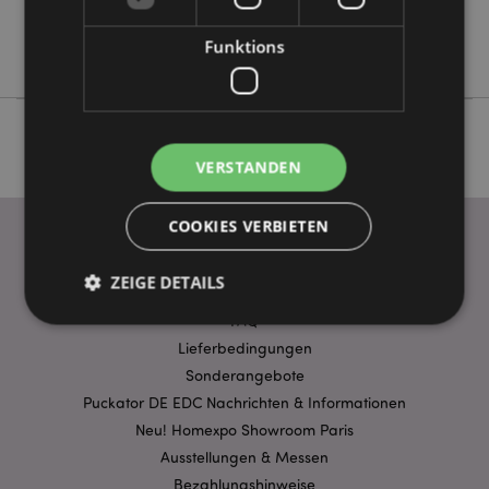
Keine
Funktions
Spooky
VERSTANDEN
COOKIES VERBIETEN
ZEIGE DETAILS
WICHTIGE INFORMATION
FAQ
Lieferbedingungen
Unbedingt notwendige
Leistungs
Sonderangebote
Ausrichten
Funktions
Puckator DE EDC Nachrichten & Informationen
Neu! Homexpo Showroom Paris
Streng-notwendige-Cookies ermöglichen
Ausstellungen & Messen
Kernfunktionen der Website wie die
Benutzeranmeldung und die Kontoverwaltung.
Bezahlungshinweise