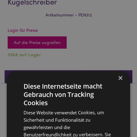
Kugelschreiber
Artikelnummer - PEN312
Login für Preise
Auf die Preise zugreifen
3568 auf Lager
×
Produktdaten
Diese Internetseite macht
Gebrauch von Tracking
Produktbeschreibung
Cookies
Spooky Boxender Kürbis Halloween Kugelschreiber
Diese Website verwendet Cookies, um
Sicherheit und Funktionalität zu
Material:
Kunststoff (ABS) und PVC
gewährleisten und die
Tintenfarbe:
Schwarz
Benutzerfreundlichkeit zu verbessern. Sie