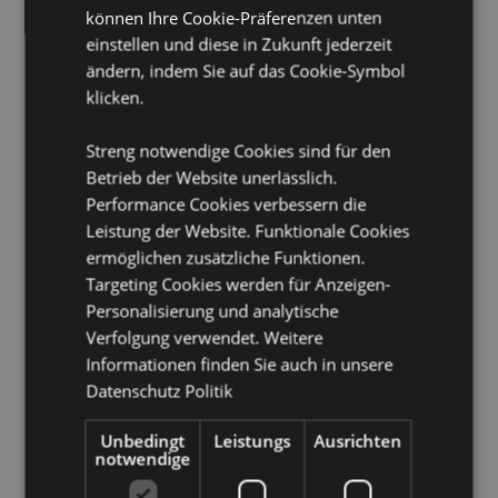
CE/UKCA-Kennzeichnung:
Ja
können Ihre Cookie-Präferenzen unten
EN71:
Ja
einstellen und diese in Zukunft jederzeit
ändern, indem Sie auf das Cookie-Symbol
Nicht geeignet für:
0–3 Jahre
klicken.
Saisonaler Feiertag/ festlicher Anlass:
Halloween
Streng notwendige Cookies sind für den
Produkttressourcen:
Betrieb der Website unerlässlich.
Möchten Sie mehr über den Einkauf bei Puckator
Performance Cookies verbessern die
erfahren?
Dann lesen Sie unseren
Leitfaden für
Leistung der Website. Funktionale Cookies
Kundeninformationen.
ermöglichen zusätzliche Funktionen.
Targeting Cookies werden für Anzeigen-
Produktattribute
Personalisierung und analytische
Mehr
Verfolgung verwendet. Weitere
Höhe 17cm Breite 3cm Tiefe 4cm
Information
Informationen finden Sie auch in unsere
5055071513336
Datenschutz Politik
240
0.048000
Unbedingt
Leistungs
Ausrichten
notwendige
Keine
Keine