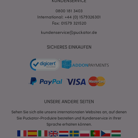
KUNDENSERVICE
0800 181 3403
International: +44 (0) 1579326301
Fax: 01579 321520
kundenservice@puckator.de
SICHERES EINKAUFEN
mage-messages
1 Ta
Adobe Inc.
Stun
www.puckator.de
UNSERE ANDERE SEITEN
Sehen Sie sich alle unsere internationalen Websites an, auf denen
mage-cache-sessid
1 T
Adobe Inc.
Sie Puckator-Produkte bestellen und Kundenservice in Ihrer
www.puckator.de
Sprache erhalten können.