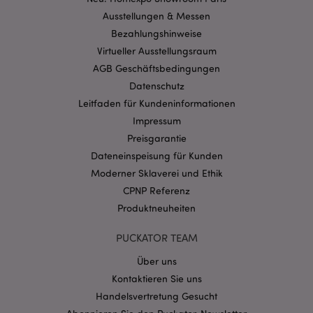
Benutzeranmeldung und die Kontoverwaltung.
Ausstellungen & Messen
Ohne unbedingt notwendige cookies kann die
Website nicht richtig genutzt werden.
Bezahlungshinweise
Virtueller Ausstellungsraum
Provider
/
Name
Abl
Domain
AGB Geschäftsbedingungen
CookieScriptConsent
1 Mo
CookieScript
Datenschutz
.puckator.de
Leitfaden für Kundeninformationen
Impressum
Preisgarantie
Dateneinspeisung für Kunden
Moderner Sklaverei und Ethik
CPNP Referenz
mage-cache-storage-section-
1 T
Adobe Inc.
invalidation
www.puckator.de
Produktneuheiten
PUCKATOR TEAM
Datenschutzbestimmungen von Google
Über uns
PHPSESSID
1 Ta
PHP.net
Kontaktieren Sie uns
Stun
.www.puckator.de
Handelsvertretung Gesucht