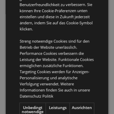
Benutzerfreundlichkeit zu verbessern. Sie
Material:
Kunststoff (ABS) und PVC
können Ihre Cookie-Präferenzen unten
Tintenfarbe:
Schwarz, Blau, Grün, Rot, Gelb und Lila
einstellen und diese in Zukunft jederzeit
CE/UKCA-Kennzeichnung:
Ja
ändern, indem Sie auf das Cookie-Symbol
klicken.
Nicht geeignet für:
0–3 Jahre
EN71:
Ja
Streng notwendige Cookies sind für den
Betrieb der Website unerlässlich.
Produkttressourcen:
Performance Cookies verbessern die
Möchten Sie mehr über den Einkauf bei Puckator
Leistung der Website. Funktionale Cookies
erfahren?
Dann lesen Sie unseren
Leitfaden für
ermöglichen zusätzliche Funktionen.
Kundeninformationen.
Targeting Cookies werden für Anzeigen-
Personalisierung und analytische
Produktattribute
Verfolgung verwendet. Weitere
Informationen finden Sie auch in unsere
Mehr
Höhe 14cm Breite 4cm Tiefe 2cm
Information
Datenschutz Politik
5055071507694
288
Unbedingt
Leistungs
Ausrichten
0.023000
notwendige