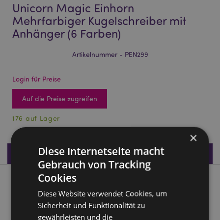
Unicorn Magic Einhorn
Mehrfarbiger Kugelschreiber mit
Anhänger (6 Farben)
Artikelnummer - PEN299
Login für Preise
Auf die Preise zugreifen
176 auf Lager
×
Diese Internetseite macht
Produktdaten
Gebrauch von Tracking
Cookies
Produktbeschreibung
Diese Website verwendet Cookies, um
Sicherheit und Funktionalität zu
Unicorn Magic Einhorn Mehrfarbiger Kugelschreiber mit
gewährleisten und die
Anhänger (6 Farben)