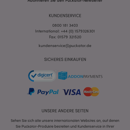
Abonnieren Sie den Puckator-Newsletter
KUNDENSERVICE
0800 181 3403
International: +44 (0) 1579326301
Fax: 01579 321520
kundenservice@puckator.de
SICHERES EINKAUFEN
mage-messages
1 Ta
Adobe Inc.
Stun
www.puckator.de
UNSERE ANDERE SEITEN
mage-cache-sessid
1 T
Adobe Inc.
Sehen Sie sich alle unsere internationalen Websites an, auf denen
www.puckator.de
Sie Puckator-Produkte bestellen und Kundenservice in Ihrer