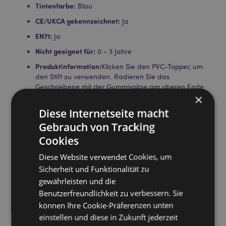
Tintenfarbe:
Blau
CE/UKCA gekennzeichnet:
Ja
EN71:
Ja
Nicht geeignet für:
0 - 3 Jahre
Produktinformation:
Klicken Sie den PVC-Topper, um
den Stift zu verwenden. Radieren Sie das
Geschriebene mit der Gummispitze am oberen Ende
×
des Stifts.
Diese Internetseite macht
Lizenz-Informationen:
Dieses Produkt ist für die unten
aufgeführten Länder vollständig lizenziert. Wenn Sie
Gebrauch von Tracking
sich außerhalb dieser Gebiete befinden, versuchen
Cookies
Sie bitte nicht, dieses Produkt zu kaufen. Andernfalls
wird es aus Ihrer Bestellung entfernt. Für weitere
Diese Website verwendet Cookies, um
Informationen wenden Sie sich bitte an unseren
Sicherheit und Funktionalität zu
Kundenservice.
gewährleisten und die
Lizenzierte Gebiete:
Åland-Inseln, Albanien,
Benutzerfreundlichkeit zu verbessern. Sie
Österreich, Azoren (Portugal), Balearen (Spanien),
Belgien, Bermuda, Bosnien und Herzegowina,
können Ihre Cookie-Präferenzen unten
Bulgarien, Kanarische Inseln (Spanien), Ceuta und
einstellen und diese in Zukunft jederzeit
Melilla, Korsika (Frankreich), Kroatien, Zypern,