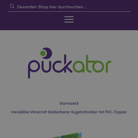
›
Startseite
Inkredible Minecraft Radierbarer Kugelschreiber mit PVC-Topper
Skip
Skip
to
to
the
the