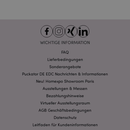
Domain
CookieScriptConsent
1 Mo
CookieScript
.puckator.de
WICHTIGE INFORMATION
FAQ
mage-cache-storage-section-
1 T
Adobe Inc.
Lieferbedingungen
invalidation
www.puckator.de
Sonderangebote
Puckator DE EDC Nachrichten & Informationen
Neu! Homexpo Showroom Paris
Datenschutzbestimmungen von Google
Ausstellungen & Messen
PHPSESSID
1 Ta
PHP.net
Stun
.www.puckator.de
Bezahlungshinweise
Virtueller Ausstellungsraum
AGB Geschäftsbedingungen
Datenschutz
Leitfaden für Kundeninformationen