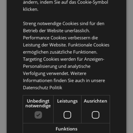
ändern, indem Sie auf das Cookie-Symbol
Tschechische Republik, Dänemark, Estland, Finnland
klicken.
(Festland), Frankreich (Festland), Französisch-
Guayana, Deutschland, Gibraltar, Griechenland,
Guadeloupe, Guernsey (Kanalinseln), Heiliger Stuhl
Streng notwendige Cookies sind für den
(Vatikanstadt), Ungarn, Island, Irland, Isle of Man
Betrieb der Website unerlässlich.
(Vereinigtes Königreich), Italien (Festland), Jersey
Performance Cookies verbessern die
(Kanalinseln), Kuwait, Lettland, Liechtenstein, Litauen,
Leistung der Website. Funktionale Cookies
Luxemburg, Nordmazedonien, Madeira (Portugal),
ermöglichen zusätzliche Funktionen.
Malta, Martinique, Mayotte, Monaco, Montenegro,
Niederlande, Norwegen, Polen, Portugal (Festland),
Targeting Cookies werden für Anzeigen-
Réunion, Rumänien, Saint-Martin (französischer Teil),
Personalisierung und analytische
San Marino, Saudi-Arabien, Serbien, Sizilien (Italien),
Verfolgung verwendet. Weitere
Slowakei, Slowenien, Spanien (Festland), Schweden,
Informationen finden Sie auch in unsere
Schweiz, Ukraine, Vereinigte Arabische Emirate,
Datenschutz Politik
Vereinigtes Königreich (Festland), Vereinigtes
Königreich (Nordirland, Highlands und Inseln)
Unbedingt
Leistungs
Ausrichten
notwendige
Produkttressourcen:
Möchten Sie mehr über den Einkauf bei Puckator
erfahren?
Dann lesen Sie unseren
Leitfaden für
Kundeninformationen.
Funktions