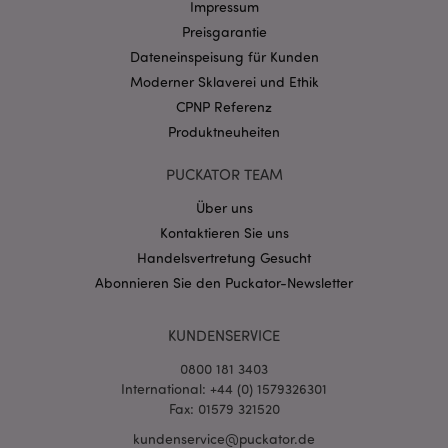
Impressum
Preisgarantie
Dateneinspeisung für Kunden
Moderner Sklaverei und Ethik
CPNP Referenz
Produktneuheiten
mage-messages
1 Ta
Adobe Inc.
Stun
www.puckator.de
PUCKATOR TEAM
Über uns
Kontaktieren Sie uns
Handelsvertretung Gesucht
Abonnieren Sie den Puckator-Newsletter
mage-cache-sessid
1 T
Adobe Inc.
KUNDENSERVICE
www.puckator.de
0800 181 3403
International: +44 (0) 1579326301
Fax: 01579 321520
kundenservice@puckator.de