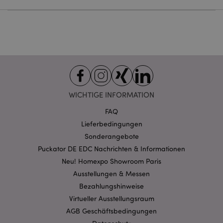
Provider
/
Name
Abl
Domain
CookieScriptConsent
1 Mo
CookieScript
.puckator.de
WICHTIGE INFORMATION
mage-cache-storage-section-
1 T
Adobe Inc.
FAQ
invalidation
www.puckator.de
Lieferbedingungen
Sonderangebote
Puckator DE EDC Nachrichten & Informationen
Datenschutzbestimmungen von Google
Neu! Homexpo Showroom Paris
PHPSESSID
1 Ta
PHP.net
Stun
.www.puckator.de
Ausstellungen & Messen
Bezahlungshinweise
Virtueller Ausstellungsraum
AGB Geschäftsbedingungen