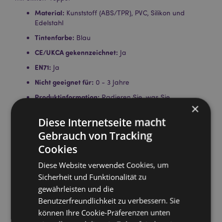
Material:
Kunststoff (ABS/TPR), PVC, Silikon und
Edelstahl
Tintenfarbe:
Blau
CE/UKCA gekennzeichnet:
Ja
EN71:
Ja
Nicht geeignet für:
0 - 3 Jahre
Produktinformation:
Radieren Sie, was Sie
×
geschrieben haben, indem Sie den Charakter-Topper
oben am Stift verwenden.
Diese Internetseite macht
Lizenz-Informationen:
Dieses Produkt ist für die unten
Gebrauch von Tracking
aufgeführten Länder vollständig lizenziert. Wenn Sie
Cookies
sich außerhalb dieser Gebiete befinden, versuchen
Sie bitte nicht, dieses Produkt zu kaufen. Andernfalls
Diese Website verwendet Cookies, um
wird es aus Ihrer Bestellung entfernt. Für weitere
Sicherheit und Funktionalität zu
Informationen wenden Sie sich bitte an unseren
gewährleisten und die
Kundenservice.
Benutzerfreundlichkeit zu verbessern. Sie
Lizenzierte Gebiete:
Åland-Inseln, Albanien,
Österreich, Azoren (Portugal), Balearen (Spanien),
können Ihre Cookie-Präferenzen unten
Belgien, Bermuda, Bosnien und Herzegowina,