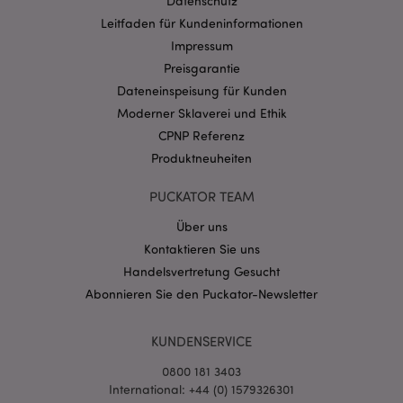
Datenschutz
Leitfaden für Kundeninformationen
Impressum
Preisgarantie
Dateneinspeisung für Kunden
Moderner Sklaverei und Ethik
CPNP Referenz
mage-messages
1 Ta
Adobe Inc.
Stun
Produktneuheiten
www.puckator.de
PUCKATOR TEAM
Über uns
Kontaktieren Sie uns
Handelsvertretung Gesucht
Abonnieren Sie den Puckator-Newsletter
mage-cache-sessid
1 T
Adobe Inc.
www.puckator.de
KUNDENSERVICE
0800 181 3403
International: +44 (0) 1579326301