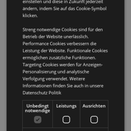
einstellen und diese in Zukunft jederzeit
Bulgarien, Kanarische Inseln (Spanien), Ceuta und
ändern, indem Sie auf das Cookie-Symbol
Melilla, Korsika (Frankreich), Kroatien, Zypern,
klicken.
Tschechische Republik, Dänemark, Estland, Finnland
(Festland), Frankreich (Festland), Französisch-
Guayana, Deutschland, Gibraltar, Griechenland,
Streng notwendige Cookies sind für den
Guadeloupe, Guernsey (Kanalinseln), Heiliger Stuhl
Betrieb der Website unerlässlich.
(Vatikanstadt), Ungarn, Island, Irland, Isle of Man
Performance Cookies verbessern die
(Vereinigtes Königreich), Italien (Festland), Jersey
Leistung der Website. Funktionale Cookies
(Kanalinseln), Kosovo, Lettland, Liechtenstein, Litauen,
ermöglichen zusätzliche Funktionen.
Luxemburg, Nordmazedonien, Madeira (Portugal),
Malta, Martinique, Mayotte, Monaco, Montenegro,
Targeting Cookies werden für Anzeigen-
Niederlande, Norwegen, Polen, Portugal (Festland),
Personalisierung und analytische
Réunion, Rumänien, Saint-Martin (französischer Teil),
Verfolgung verwendet. Weitere
San Marino, Saudi-Arabien, Serbien, Sizilien (Italien),
Informationen finden Sie auch in unsere
Slowakei, Slowenien, Spanien (Festland), Schweden,
Datenschutz Politik
Schweiz, Ukraine, Vereinigte Arabische Emirate,
Vereinigtes Königreich (Festland), Vereinigtes
Königreich (Nordirland, Highlands und Inseln)
Unbedingt
Leistungs
Ausrichten
notwendige
Produkttressourcen:
Möchten Sie mehr über den Einkauf bei Puckator