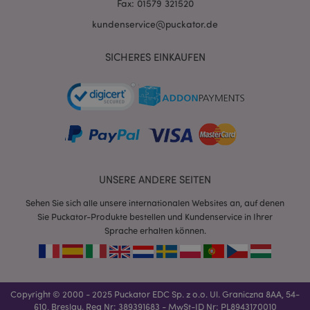
Fax: 01579 321520
kundenservice@puckator.de
X-Magento-Vary
1 Ta
Adobe Inc.
Stun
www.puckator.de
SICHERES EINKAUFEN
_GRECAPTCHA
6
Google LLC
Mon
www.google.com
UNSERE ANDERE SEITEN
Sehen Sie sich alle unsere internationalen Websites an, auf denen
Sie Puckator-Produkte bestellen und Kundenservice in Ihrer
recently_compared_product_previous
1 T
Adobe Inc.
Sprache erhalten können.
www.puckator.de
section_data_ids
1 T
Adobe Inc.
www.puckator.de
Copyright © 2000 - 2025 Puckator EDC Sp. z o.o. Ul. Graniczna 8AA, 54-
610, Breslau. Reg Nr: 389391683 - MwSt-ID Nr: PL8943170010