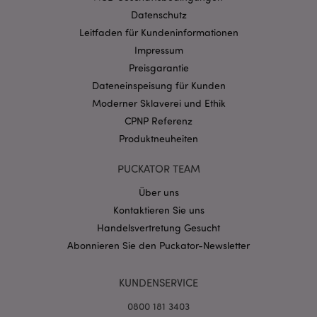
Datenschutz
Leitfaden für Kundeninformationen
Impressum
Preisgarantie
Dateneinspeisung für Kunden
Moderner Sklaverei und Ethik
mage-messages
CPNP Referenz
1 Ta
Adobe Inc.
Stun
www.puckator.de
Produktneuheiten
PUCKATOR TEAM
Über uns
Kontaktieren Sie uns
Handelsvertretung Gesucht
Abonnieren Sie den Puckator-Newsletter
mage-cache-sessid
1 T
Adobe Inc.
www.puckator.de
KUNDENSERVICE
0800 181 3403