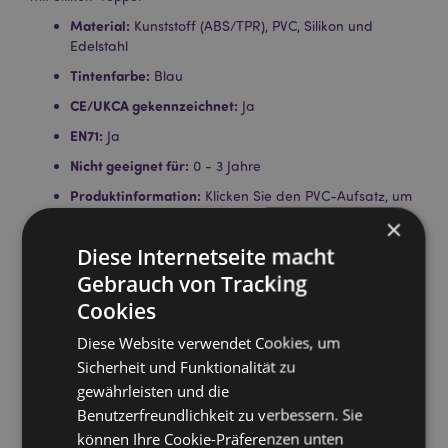
Material:
Kunststoff (ABS/TPR), PVC, Silikon und
Edelstahl
Tintenfarbe:
Blau
CE/UKCA gekennzeichnet:
Ja
EN71:
Ja
Nicht geeignet für:
0 - 3 Jahre
Produktinformation:
Klicken Sie den PVC-Aufsatz, um
den Stift zu benutzen. Radieren Sie, was Sie
×
geschrieben haben, mit der Gummispitze oben am
Diese Internetseite macht
Stift
Gebrauch von Tracking
Lizenz-Informationen:
Dieses Produkt ist für die unten
Cookies
aufgeführten Länder vollständig lizenziert. Wenn Sie
sich außerhalb dieser Gebiete befinden, versuchen
Diese Website verwendet Cookies, um
Sie bitte nicht, dieses Produkt zu kaufen. Andernfalls
Sicherheit und Funktionalität zu
wird es aus Ihrer Bestellung entfernt. Für weitere
Informationen wenden Sie sich bitte an unseren
gewährleisten und die
Kundenservice.
Benutzerfreundlichkeit zu verbessern. Sie
Lizenzierte Gebiete:
Åland-Inseln, Albanien,
können Ihre Cookie-Präferenzen unten
Österreich, Azoren (Portugal), Balearen (Spanien),