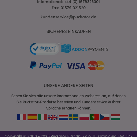
International: +44 (0) 1579326301
Fax: 01579 321520
X-Magento-Vary
1 Ta
Adobe Inc.
kundenservice@puckator.de
Stun
www.puckator.de
SICHERES EINKAUFEN
_GRECAPTCHA
6
Google LLC
Mon
www.google.com
UNSERE ANDERE SEITEN
Sehen Sie sich alle unsere internationalen Websites an, auf denen
recently_compared_product_previous
1 T
Adobe Inc.
Sie Puckator-Produkte bestellen und Kundenservice in Ihrer
www.puckator.de
Sprache erhalten können.
section_data_ids
1 T
Adobe Inc.
www.puckator.de
Copyright © 2000 - 2025 Puckator EDC Sp. z o.o. Ul. Graniczna 8AA, 54-