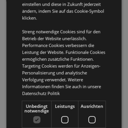
einstellen und diese in Zukunft jederzeit
Belgien, Bermuda, Bosnien und Herzegowina,
ändern, indem Sie auf das Cookie-Symbol
Bulgarien, Kanarische Inseln (Spanien), Ceuta und
Melilla, Korsika (Frankreich), Kroatien, Zypern,
klicken.
Tschechische Republik, Dänemark, Estland, Finnland
(Festland), Frankreich (Festland), Französisch-
Streng notwendige Cookies sind für den
Guayana, Deutschland, Gibraltar, Griechenland,
Betrieb der Website unerlässlich.
Guadeloupe, Guernsey (Kanalinseln), Heiliger Stuhl
Performance Cookies verbessern die
(Vatikanstadt), Ungarn, Island, Irland, Isle of Man
(Vereinigtes Königreich), Italien (Festland), Jersey
Leistung der Website. Funktionale Cookies
(Kanalinseln), Kosovo, Lettland, Liechtenstein, Litauen,
ermöglichen zusätzliche Funktionen.
Luxemburg, Nordmazedonien, Madeira (Portugal),
Targeting Cookies werden für Anzeigen-
Malta, Martinique, Mayotte, Monaco, Montenegro,
Personalisierung und analytische
Niederlande, Norwegen, Polen, Portugal (Festland),
Verfolgung verwendet. Weitere
Réunion, Rumänien, Saint-Martin (französischer Teil),
San Marino, Saudi-Arabien, Serbien, Sizilien (Italien),
Informationen finden Sie auch in unsere
Slowakei, Slowenien, Spanien (Festland), Schweden,
Datenschutz Politik
Schweiz, Ukraine, Vereinigte Arabische Emirate,
Vereinigtes Königreich (Festland), Vereinigtes
Unbedingt
Leistungs
Ausrichten
Königreich (Nordirland, Highlands und Inseln)
notwendige
Produkttressourcen: