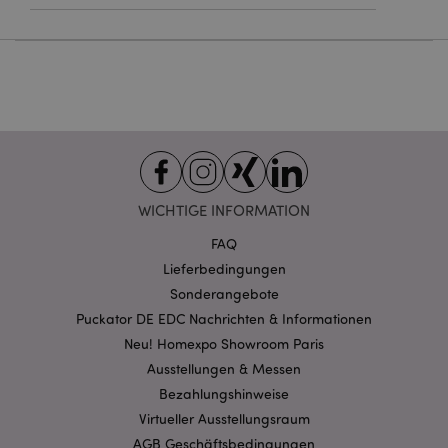
Provider
/
Name
Abl
Domain
CookieScriptConsent
1 Mo
CookieScript
.puckator.de
WICHTIGE INFORMATION
mage-cache-storage-section-
1 T
Adobe Inc.
invalidation
www.puckator.de
FAQ
Lieferbedingungen
Sonderangebote
Datenschutzbestimmungen von Google
Puckator DE EDC Nachrichten & Informationen
PHPSESSID
1 Ta
PHP.net
Neu! Homexpo Showroom Paris
Stun
.www.puckator.de
Ausstellungen & Messen
Bezahlungshinweise
Virtueller Ausstellungsraum
AGB Geschäftsbedingungen